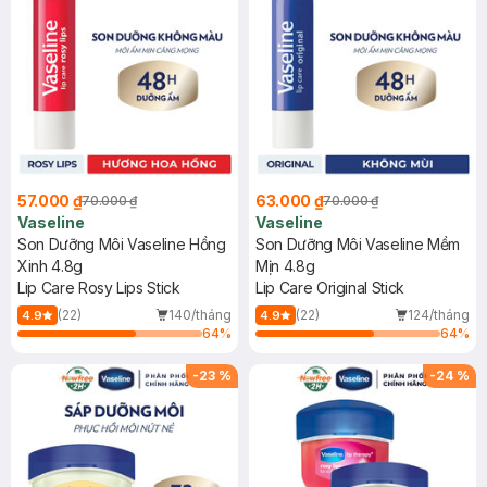
57.000 ₫
63.000 ₫
70.000 ₫
70.000 ₫
Vaseline
Vaseline
Son Dưỡng Môi Vaseline Hồng
Son Dưỡng Môi Vaseline Mềm
Xinh 4.8g
Mịn 4.8g
Lip Care Rosy Lips Stick
Lip Care Original Stick
(22)
140/tháng
(22)
124/tháng
4.9
4.9
64
%
64
%
-
23
%
-
24
%