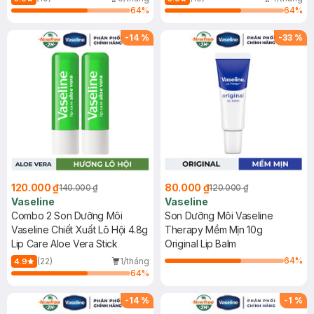
64
%
64
%
-
14
%
-
33
%
120.000 ₫
80.000 ₫
140.000 ₫
120.000 ₫
Vaseline
Vaseline
Combo 2 Son Dưỡng Môi
Son Dưỡng Môi Vaseline
Vaseline Chiết Xuất Lô Hội 4.8g
Therapy Mềm Mịn 10g
Lip Care Aloe Vera Stick
Original Lip Balm
64
%
(22)
1/tháng
4.9
64
%
-
14
%
-
1
%