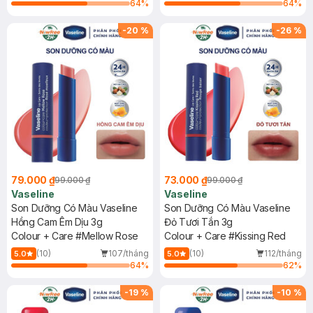
64
%
64
%
-
20
%
-
26
%
79.000 ₫
73.000 ₫
99.000 ₫
99.000 ₫
Vaseline
Vaseline
Son Dưỡng Có Màu Vaseline
Son Dưỡng Có Màu Vaseline
Hồng Cam Êm Dịu 3g
Đỏ Tươi Tắn 3g
Colour + Care #Mellow Rose
Colour + Care #Kissing Red
(10)
107/tháng
(10)
112/tháng
5.0
5.0
64
%
62
%
-
19
%
-
10
%