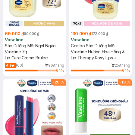
69.000 ₫
130.000 ₫
90.000 ₫
172.000 ₫
Vaseline
Vaseline
Sáp Dưỡng Môi Ngọt Ngào
Combo Sáp Dưỡng Môi
Vaseline 7g
Vaseline Hương Hoa Hồng &
Lip Care Creme Brulee
Vani 7gx2
Lip Therapy Rosy Lips +
Creme Brulee
(60)
96/tháng
25/tháng
4.9
64
%
64
%
-
20
%
-
19
%