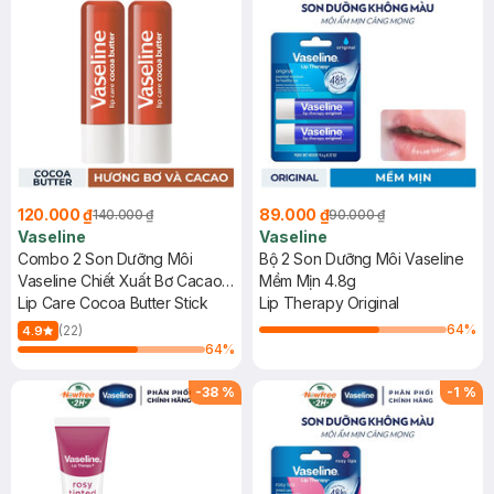
120.000 ₫
89.000 ₫
140.000 ₫
90.000 ₫
Vaseline
Vaseline
Combo 2 Son Dưỡng Môi
Bộ 2 Son Dưỡng Môi Vaseline
Vaseline Chiết Xuất Bơ Cacao
Mềm Mịn 4.8g
4.8g
Lip Care Cocoa Butter Stick
Lip Therapy Original
64
%
(22)
4.9
64
%
-
38
%
-
1
%