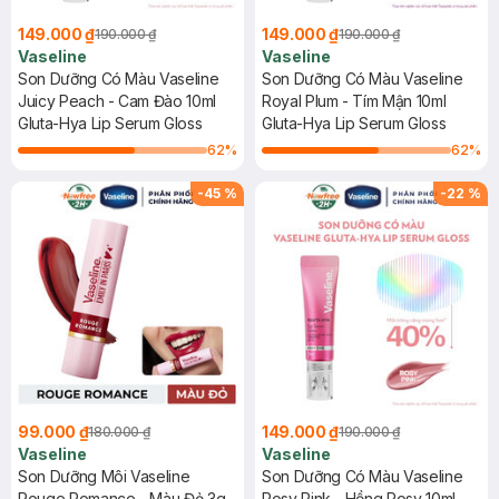
149.000 ₫
149.000 ₫
190.000 ₫
190.000 ₫
Vaseline
Vaseline
Son Dưỡng Có Màu Vaseline
Son Dưỡng Có Màu Vaseline
Juicy Peach - Cam Đào 10ml
Royal Plum - Tím Mận 10ml
Gluta-Hya Lip Serum Gloss
Gluta-Hya Lip Serum Gloss
62
%
62
%
-
45
%
-
22
%
99.000 ₫
149.000 ₫
180.000 ₫
190.000 ₫
Vaseline
Vaseline
Son Dưỡng Môi Vaseline
Son Dưỡng Có Màu Vaseline
Rouge Romance - Màu Đỏ 3g
Rosy Pink - Hồng Rosy 10ml