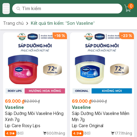
0
Tìm kiếm
Chec
Tìm kiếm
Toggle Menu
Trang chủ
Kết quả tìm kiếm:
'Son Vaseline'
-
16
%
-
23
%
69.000 ₫
69.000 ₫
82.000 ₫
90.000 ₫
Vaseline
Vaseline
Sáp Dưỡng Môi Vaseline Hồng
Sáp Dưỡng Môi Vaseline Mềm
Xinh 7g
Mịn 7g
Lip Care Rosy Lips
Lip Care Original
(60)
600/tháng
(60)
177/tháng
4.9
4.9