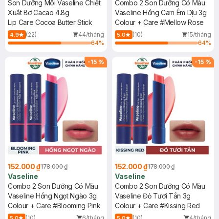
Son Dưỡng Môi Vaseline Chiết
Combo 2 Son Dưỡng Có Màu
Xuất Bơ Cacao 4.8g
Vaseline Hồng Cam Êm Dịu 3g
Lip Care Cocoa Butter Stick
Colour + Care #Mellow Rose
(22)
44/tháng
(10)
15/tháng
4.9
5.0
64
%
64
%
-
15
%
-
15
%
152.000 ₫
152.000 ₫
178.000 ₫
178.000 ₫
Vaseline
Vaseline
Combo 2 Son Dưỡng Có Màu
Combo 2 Son Dưỡng Có Màu
Vaseline Hồng Ngọt Ngào 3g
Vaseline Đỏ Tươi Tắn 3g
Colour + Care #Blooming Pink
Colour + Care #Kissing Red
(10)
6/tháng
(10)
4/tháng
5.0
5.0