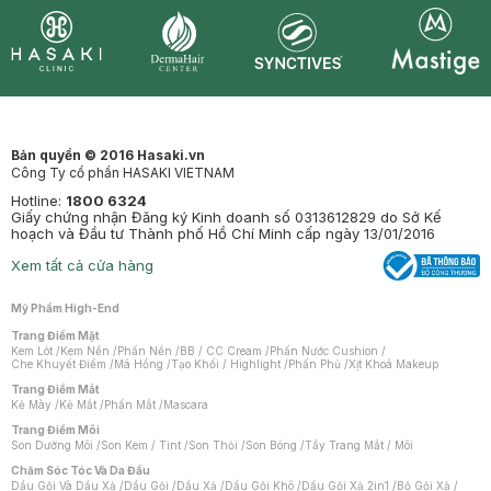
Synctives
Clinic
Dermahair
Mastige
Bản quyền © 2016 Hasaki.vn
Công Ty cổ phần HASAKI VIETNAM
Hotline:
1800 6324
Giấy chứng nhận Đăng ký Kinh doanh số 0313612829 do Sở Kế
hoạch và Đầu tư Thành phố Hồ Chí Minh cấp ngày 13/01/2016
Xem tất cả cửa hàng
Mỹ Phẩm High-End
Trang Điểm Mặt
Kem Lót
/
Kem Nền
/
Phấn Nền
/
BB / CC Cream
/
Phấn Nước Cushion
/
Che Khuyết Điểm
/
Má Hồng
/
Tạo Khối / Highlight
/
Phấn Phủ
/
Xịt Khoá Makeup
Trang Điểm Mắt
Kẻ Mày
/
Kẻ Mắt
/
Phấn Mắt
/
Mascara
Trang Điểm Môi
Son Dưỡng Môi
/
Son Kem / Tint
/
Son Thỏi
/
Son Bóng
/
Tẩy Trang Mắt / Môi
Chăm Sóc Tóc Và Da Đầu
Dầu Gội Và Dầu Xả
/
Dầu Gội
/
Dầu Xả
/
Dầu Gội Khô
/
Dầu Gội Xả 2in1
/
Bộ Gội Xả
/