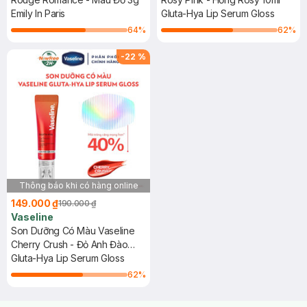
Emily In Paris
Gluta-Hya Lip Serum Gloss
64
%
62
%
-
22
%
Thông báo khi có hàng online
149.000 ₫
190.000 ₫
Vaseline
Son Dưỡng Có Màu Vaseline
Cherry Crush - Đỏ Anh Đào
10ml
Gluta-Hya Lip Serum Gloss
62
%