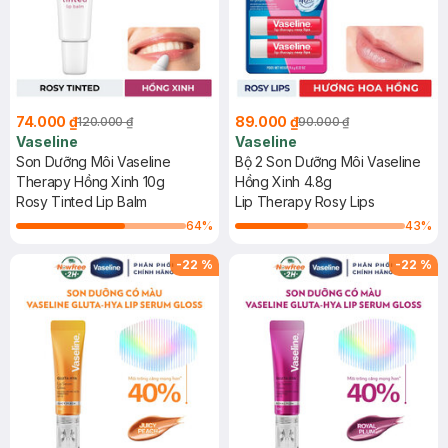
74.000 ₫
89.000 ₫
120.000 ₫
90.000 ₫
Vaseline
Vaseline
Son Dưỡng Môi Vaseline
Bộ 2 Son Dưỡng Môi Vaseline
Therapy Hồng Xinh 10g
Hồng Xinh 4.8g
Rosy Tinted Lip Balm
Lip Therapy Rosy Lips
64
%
43
%
-
22
%
-
22
%