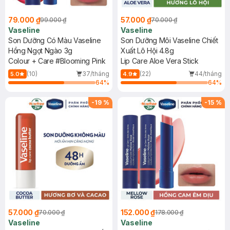
79.000 ₫
57.000 ₫
99.000 ₫
70.000 ₫
Vaseline
Vaseline
Son Dưỡng Có Màu Vaseline
Son Dưỡng Môi Vaseline Chiết
Hồng Ngọt Ngào 3g
Xuất Lô Hội 4.8g
Colour + Care #Blooming Pink
Lip Care Aloe Vera Stick
(10)
37/tháng
(22)
44/tháng
5.0
4.9
64
%
64
%
-
19
%
-
15
%
57.000 ₫
152.000 ₫
70.000 ₫
178.000 ₫
Vaseline
Vaseline