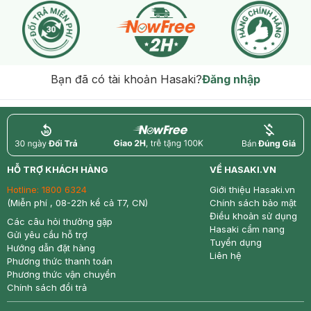
Bạn đã có tài khoản Hasaki?
Đăng nhập
return
nowfree
price
HỖ TRỢ KHÁCH HÀNG
VỀ HASAKI.VN
Hotline:
1800 6324
Giới thiệu Hasaki.vn
(Miễn phí , 08-22h kể cả T7, CN)
Chính sách bảo mật
Điều khoản sử dụng
Các câu hỏi thường gặp
Hasaki cẩm nang
Gửi yêu cầu hỗ trợ
Tuyển dụng
Hướng dẫn đặt hàng
Liên hệ
Phương thức thanh toán
Phương thức vận chuyển
Chính sách đổi trả