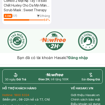
Combo 2 Mặt Nạ Tẩy Tế Bào
Chết Huxley Cho Da Mịn Màng
Sạch Sâu 30g
Scrub Mask : Sweet Therapy
(17)
2/tháng
4.8
64
%
Bạn đã có tài khoản Hasaki?
Đăng nhập
return
nowfree
price
HỖ TRỢ KHÁCH HÀNG
VỀ HASAKI.VN
Hotline:
1800 6324
Giới thiệu Hasaki.vn
(Miễn phí , 08-22h kể cả T7, CN)
Chính sách bảo mật
Điều khoản sử dụng