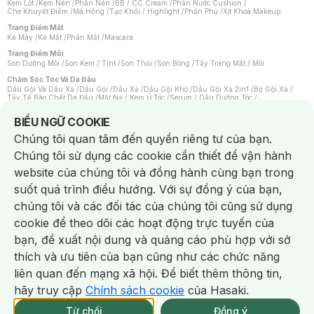
Kem Lót
/
Kem Nền
/
Phấn Nền
/
BB / CC Cream
/
Phấn Nước Cushion
/
Che Khuyết Điểm
/
Má Hồng
/
Tạo Khối / Highlight
/
Phấn Phủ
/
Xịt Khoá Makeup
Trang Điểm Mắt
Kẻ Mày
/
Kẻ Mắt
/
Phấn Mắt
/
Mascara
Trang Điểm Môi
Son Dưỡng Môi
/
Son Kem / Tint
/
Son Thỏi
/
Son Bóng
/
Tẩy Trang Mắt / Môi
Chăm Sóc Tóc Và Da Đầu
Dầu Gội Và Dầu Xả
/
Dầu Gội
/
Dầu Xả
/
Dầu Gội Khô
/
Dầu Gội Xả 2in1
/
Bộ Gội Xả
/
Tẩy Tế Bào Chết Da Đầu
/
Mặt Nạ / Kem Ủ Tóc
/
Serum / Dầu Dưỡng Tóc
/
Xịt Dưỡng Tóc
/
Thuốc Nhuộm Tóc
/
Sản Phẩm Tạo Kiểu Tóc
/
Dụng Cụ Chăm Sóc Tóc
/
Máy Sấy Tóc
/
Lược
/
Bộ Chăm Sóc Tóc
/
Phụ Kiện Tóc
Notice about cookies usage
BIỂU NGỮ COOKIE
Chăm Sóc Cơ Thể
Chúng tôi quan tâm đến quyền riêng tư của bạn.
Kem Tẩy Lông
/
Dụng Cụ Tẩy Lông
Chúng tôi sử dụng các cookie cần thiết để vận hành
Nước Hoa
Nước Hoa Nữ
/
Nước Hoa Nam
/
Nước Hoa Cao Cấp
/
Xịt Thơm Toàn Thân
/
website của chúng tôi và đồng hành cùng bạn trong
Nước Hoa Vùng Kín
suốt quá trình điều hướng. Với sự đồng ý của bạn,
Chăm Sóc Cá Nhân
Chống Muỗi
/
Khẩu Trang
/
Máy Massage
/
Mặt Nạ Xông Hơi
/
Nước Rửa Tay
/
chúng tôi và các đối tác của chúng tôi cũng sử dụng
Sản Phẩm Chăm Sóc Khác
/
Bàn Chải Đánh Răng
/
Bàn Chải Điện
/
Hỗ Trợ Trắng Răng
/
Kem Đánh Răng
/
Máy Tăm Nước
/
Nước Súc Miệng
/
cookie để theo dõi các hoạt động trực tuyến của
Tăm / Chỉ Nha Khoa
/
Xịt Thơm Miệng
/
Dung Dịch Vệ Sinh
/
Dưỡng Vùng Kín
/
Khăn Ướt Vệ Sinh Vùng Kín
/
Băng Vệ Sinh
/
Tampon
/
Bọt Cạo Râu
/
Dao Cạo Râu
/
bạn, đề xuất nội dung và quảng cáo phù hợp với sở
Máy Cạo Râu
Chat i
thích và ưu tiên của bạn cũng như các chức năng
Vấn Đề Về Da
Da Dầu / Lỗ Chân Lông To
/
Da Khô / Mất Nước
/
Da Lão Hóa
/
Da Mụn
/
liên quan đến mạng xã hội. Để biết thêm thông tin,
Da Nhạy Cảm / Kích Ứng
/
Da Xỉn Màu
/
Thâm / Nám / Tàn Nhang
/
Quầng Thâm & Bọng Mắt
/
Sẹo
/
Viêm Da Cơ Địa
hãy truy cập
Chính sách cookie
của Hasaki.
Giao Nhanh Miễn Phí 2H.
Dụng Cụ / Phụ Kiện Chăm Sóc Da
tại 337 Chi Nhánh (Trễ tặng 100K)
Từ chối
Đồng ý
Bông Tẩy Trang
/
Khăn Lau Mặt Khô
/
Dụng Cụ / Máy Rửa Mặt
/
Máy Chăm Sóc Da
/