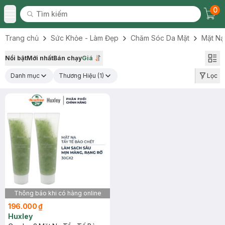
0
Tìm kiếm
Chec
Tìm kiếm
Toggle Menu
Trang chủ
Sức Khỏe - Làm Đẹp
Chăm Sóc Da Mặt
Mặt Nạ
Nổi bật
Mới nhất
Bán chạy
Giá
Danh mục
Thương Hiệu
(1)
Lọc
Thông báo khi có hàng online
196.000 ₫
Huxley