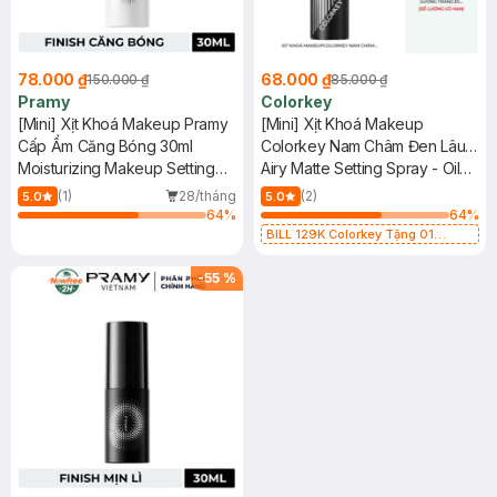
78.000 ₫
68.000 ₫
150.000 ₫
85.000 ₫
Pramy
Colorkey
[Mini] Xịt Khoá Makeup Pramy
[Mini] Xịt Khoá Makeup
Cấp Ẩm Căng Bóng 30ml
Colorkey Nam Châm Đen Lâu
Moisturizing Makeup Setting
Trôi, Bền Màu 30ml
Airy Matte Setting Spray - Oily
Spray (Dewy Finish)
Skin Version
(1)
28/tháng
(2)
5.0
5.0
64
%
64
%
BILL 129K Colorkey Tặng 01
Gương Trang Điểm Colorkey (SL
có hạn)
-
55
%