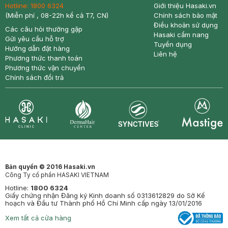
Hotline:
1800 6324
Giới thiệu Hasaki.vn
(Miễn phí , 08-22h kể cả T7, CN)
Chính sách bảo mật
Điều khoản sử dụng
Các câu hỏi thường gặp
Hasaki cẩm nang
Gửi yêu cầu hỗ trợ
Tuyển dụng
Hướng dẫn đặt hàng
Liên hệ
Phương thức thanh toán
Phương thức vận chuyển
Chính sách đổi trả
Synctives
Clinic
Dermahair
Mastige
Bản quyền © 2016 Hasaki.vn
Công Ty cổ phần HASAKI VIETNAM
Hotline:
1800 6324
Giấy chứng nhận Đăng ký Kinh doanh số 0313612829 do Sở Kế
hoạch và Đầu tư Thành phố Hồ Chí Minh cấp ngày 13/01/2016
Xem tất cả cửa hàng