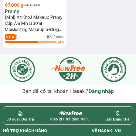
67.000 ₫
150.000 ₫
Pramy
[Mini] Xịt Khoá Makeup Pramy
Cấp Ẩm Mịn Lì 30ml
Moisturizing Makeup Setting
Spray (Matte Finish)
(1)
51/tháng
5.0
64
%
Bạn đã có tài khoản Hasaki?
Đăng nhập
return
nowfree
price
HỖ TRỢ KHÁCH HÀNG
VỀ HASAKI.VN