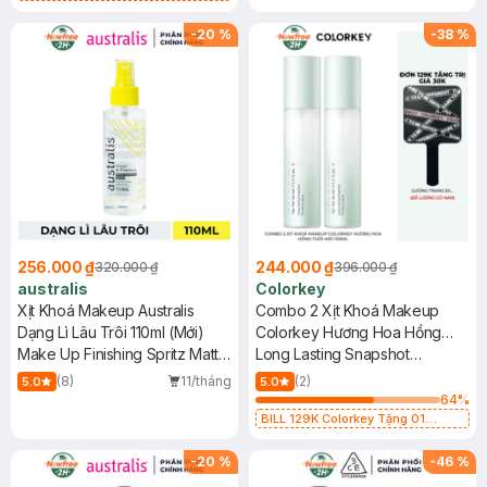
Gương Trang Điểm Colorkey (SL
có hạn)
-
20
%
-
38
%
256.000 ₫
244.000 ₫
320.000 ₫
396.000 ₫
australis
Colorkey
Xịt Khoá Makeup Australis
Combo 2 Xịt Khoá Makeup
Dạng Lì Lâu Trôi 110ml (Mới)
Colorkey Hương Hoa Hồng
Make Up Finishing Spritz Matte
Tươi Mát 100ml
Long Lasting Snapshot
(New)
Finishing Spray
(8)
11/tháng
(2)
5.0
5.0
64
%
BILL 129K Colorkey Tặng 01
Gương Trang Điểm Colorkey (SL
có hạn)
-
20
%
-
46
%