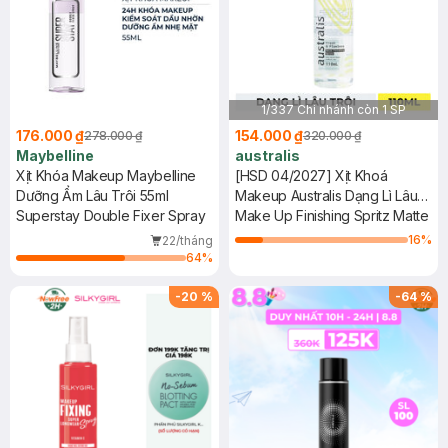
1/337 Chi nhánh còn 1 SP
176.000 ₫
154.000 ₫
278.000 ₫
320.000 ₫
Maybelline
australis
Xịt Khóa Makeup Maybelline
[HSD 04/2027] Xịt Khoá
Dưỡng Ẩm Lâu Trôi 55ml
Makeup Australis Dạng Lì Lâu
Superstay Double Fixer Spray
Trôi 110ml
Make Up Finishing Spritz Matte
16
%
22/tháng
64
%
-
20
%
-
64
%