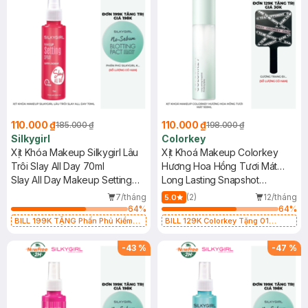
110.000 ₫
110.000 ₫
185.000 ₫
198.000 ₫
Silkygirl
Colorkey
Xịt Khóa Makeup Silkygirl Lâu
Xịt Khoá Makeup Colorkey
Trôi Slay All Day 70ml
Hương Hoa Hồng Tươi Mát
Slay All Day Makeup Setting
100ml
Long Lasting Snapshot
Spray
Finishing Spray
7/tháng
(2)
12/tháng
5.0
64
%
64
%
BILL 199K TẶNG Phấn Phủ Kiềm
BILL 129K Colorkey Tặng 01
Dầu Không Màu 7g trị giá 198K (SL
Gương Trang Điểm Colorkey (SL
có hạn)
có hạn)
-
43
%
-
47
%