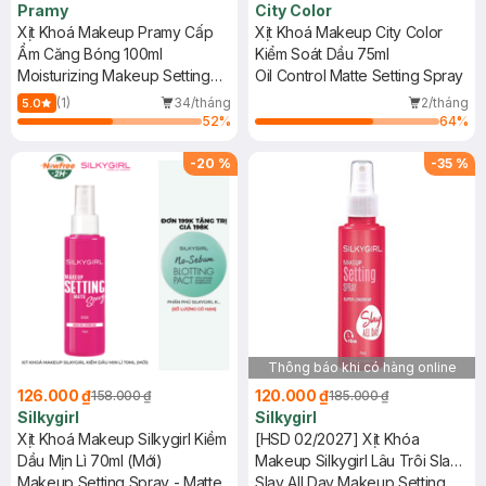
Pramy
City Color
Xịt Khoá Makeup Pramy Cấp
Xịt Khoá Makeup City Color
Ẩm Căng Bóng 100ml
Kiểm Soát Dầu 75ml
Moisturizing Makeup Setting
Oil Control Matte Setting Spray
Spray (Dewy Finish)
(1)
34/tháng
2/tháng
5.0
52
%
64
%
-
20
%
-
35
%
Thông báo khi có hàng online
126.000 ₫
120.000 ₫
158.000 ₫
185.000 ₫
Silkygirl
Silkygirl
Xịt Khoá Makeup Silkygirl Kiềm
[HSD 02/2027] Xịt Khóa
Dầu Mịn Lì 70ml (Mới)
Makeup Silkygirl Lâu Trôi Slay
Makeup Setting Spray - Matte
All Day 70ml
Slay All Day Makeup Setting