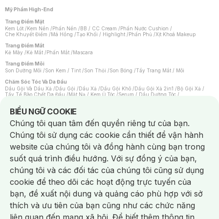
Mỹ Phẩm High-End
Trang Điểm Mặt
Kem Lót
/
Kem Nền
/
Phấn Nền
/
BB / CC Cream
/
Phấn Nước Cushion
/
Che Khuyết Điểm
/
Má Hồng
/
Tạo Khối / Highlight
/
Phấn Phủ
/
Xịt Khoá Makeup
Trang Điểm Mắt
Kẻ Mày
/
Kẻ Mắt
/
Phấn Mắt
/
Mascara
Trang Điểm Môi
Son Dưỡng Môi
/
Son Kem / Tint
/
Son Thỏi
/
Son Bóng
/
Tẩy Trang Mắt / Môi
Chăm Sóc Tóc Và Da Đầu
Dầu Gội Và Dầu Xả
/
Dầu Gội
/
Dầu Xả
/
Dầu Gội Khô
/
Dầu Gội Xả 2in1
/
Bộ Gội Xả
/
Tẩy Tế Bào Chết Da Đầu
/
Mặt Nạ / Kem Ủ Tóc
/
Serum / Dầu Dưỡng Tóc
/
Xịt Dưỡng Tóc
/
Thuốc Nhuộm Tóc
/
Sản Phẩm Tạo Kiểu Tóc
/
Dụng Cụ Chăm Sóc Tóc
/
Máy Sấy Tóc
/
Lược
/
Bộ Chăm Sóc Tóc
/
Phụ Kiện Tóc
Notice about cookies usage
BIỂU NGỮ COOKIE
Chăm Sóc Cơ Thể
Chúng tôi quan tâm đến quyền riêng tư của bạn.
Kem Tẩy Lông
/
Dụng Cụ Tẩy Lông
Chúng tôi sử dụng các cookie cần thiết để vận hành
Nước Hoa
Nước Hoa Nữ
/
Nước Hoa Nam
/
Nước Hoa Cao Cấp
/
Xịt Thơm Toàn Thân
/
website của chúng tôi và đồng hành cùng bạn trong
Nước Hoa Vùng Kín
suốt quá trình điều hướng. Với sự đồng ý của bạn,
Chăm Sóc Cá Nhân
Chống Muỗi
/
Khẩu Trang
/
Máy Massage
/
Mặt Nạ Xông Hơi
/
Nước Rửa Tay
/
chúng tôi và các đối tác của chúng tôi cũng sử dụng
Sản Phẩm Chăm Sóc Khác
/
Bàn Chải Đánh Răng
/
Bàn Chải Điện
/
Hỗ Trợ Trắng Răng
/
Kem Đánh Răng
/
Máy Tăm Nước
/
Nước Súc Miệng
/
cookie để theo dõi các hoạt động trực tuyến của
Tăm / Chỉ Nha Khoa
/
Xịt Thơm Miệng
/
Dung Dịch Vệ Sinh
/
Dưỡng Vùng Kín
/
Khăn Ướt Vệ Sinh Vùng Kín
/
Băng Vệ Sinh
/
Tampon
/
Bọt Cạo Râu
/
Dao Cạo Râu
/
bạn, đề xuất nội dung và quảng cáo phù hợp với sở
Máy Cạo Râu
Chat i
thích và ưu tiên của bạn cũng như các chức năng
Vấn Đề Về Da
Da Dầu / Lỗ Chân Lông To
/
Da Khô / Mất Nước
/
Da Lão Hóa
/
Da Mụn
/
liên quan đến mạng xã hội. Để biết thêm thông tin,