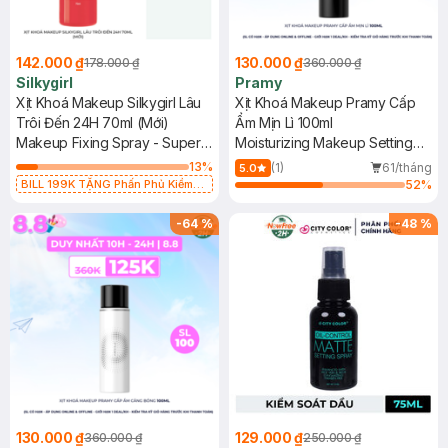
142.000 ₫
130.000 ₫
178.000 ₫
360.000 ₫
Silkygirl
Pramy
Xịt Khoá Makeup Silkygirl Lâu
Xịt Khoá Makeup Pramy Cấp
Trôi Đến 24H 70ml (Mới)
Ẩm Mịn Lì 100ml
Makeup Fixing Spray - Super
Moisturizing Makeup Setting
Longwear
Spray (Matte Finish)
13
%
(1)
61/tháng
5.0
BILL 199K TẶNG Phấn Phủ Kiềm
52
%
Dầu Không Màu 7g trị giá 198K (SL
có hạn)
-
64
%
-
48
%
130.000 ₫
129.000 ₫
360.000 ₫
250.000 ₫