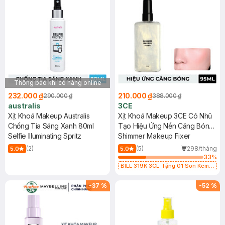
Thông báo khi có hàng online
232.000 ₫
210.000 ₫
290.000 ₫
388.000 ₫
australis
3CE
Xịt Khoá Makeup Australis
Xịt Khoá Makeup 3CE Có Nhũ
Chống Tia Sáng Xanh 80ml
Tạo Hiệu Ứng Nền Căng Bóng
Selfie Illuminating Spritz
95ml
Shimmer Makeup Fixer
(2)
(5)
298/tháng
5.0
5.0
33
%
BILL 319K 3CE Tặng 01 Son Kem
Lì 3CE Nhung Mịn Màu 03 Daffodil
1.5g (SL có hạn)
-
37
%
-
52
%