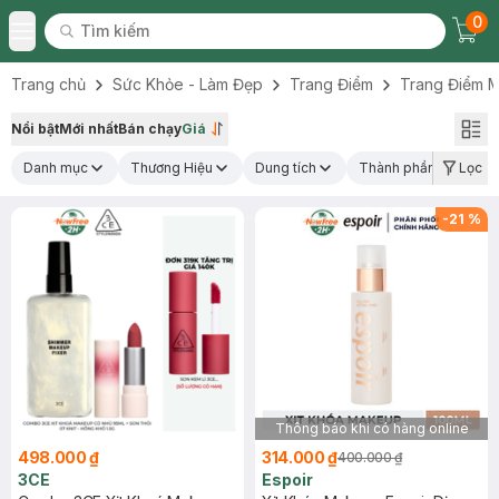
0
Tìm kiếm
Chec
Tìm kiếm
Toggle Menu
Trang chủ
Sức Khỏe - Làm Đẹp
Trang Điểm
Trang Điểm M
Nổi bật
Mới nhất
Bán chạy
Giá
Danh mục
Thương Hiệu
Dung tích
Thành phần nổi bật
Lọc
-
21
%
Thông báo khi có hàng online
498.000 ₫
314.000 ₫
400.000 ₫
3CE
Espoir