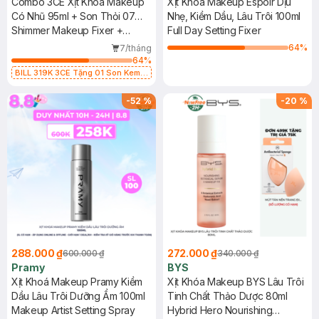
Combo 3CE Xịt Khoá Makeup
Xịt Khóa Makeup Espoir Dịu
Có Nhũ 95ml + Son Thỏi 07
Nhẹ, Kiềm Dầu, Lâu Trôi 100ml
Knit - Hồng Khô 1.5g
Shimmer Makeup Fixer +
Full Day Setting Fixer
Cashmere Hug Lipstick
64
%
7/tháng
64
%
BILL 319K 3CE Tặng 01 Son Kem
Lì 3CE Nhung Mịn Màu 03 Daffodil
1.5g (SL có hạn)
-
52
%
-
20
%
288.000 ₫
272.000 ₫
600.000 ₫
340.000 ₫
Pramy
BYS
Xịt Khoá Makeup Pramy Kiềm
Xịt Khóa Makeup BYS Lâu Trôi
Dầu Lâu Trôi Dưỡng Ẩm 100ml
Tinh Chất Thảo Dược 80ml
Makeup Artist Setting Spray
Hybrid Hero Nourishing