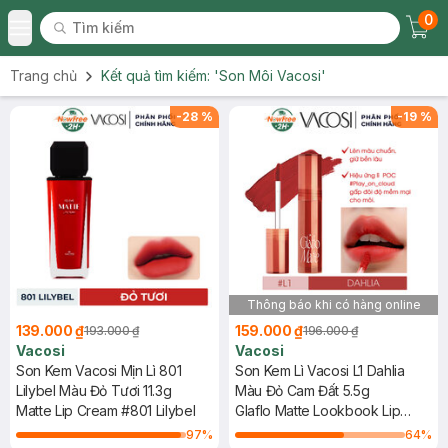
0
Tìm kiếm
Chec
Tìm kiếm
Toggle Menu
Trang chủ
Kết quả tìm kiếm:
'Son Môi Vacosi'
-
28
%
-
19
%
Thông báo khi có hàng online
139.000 ₫
159.000 ₫
193.000 ₫
196.000 ₫
Vacosi
Vacosi
Son Kem Vacosi Mịn Lì 801
Son Kem Lì Vacosi L1 Dahlia
Lilybel Màu Đỏ Tươi 11.3g
Màu Đỏ Cam Đất 5.5g
Matte Lip Cream #801 Lilybel
Glaflo Matte Lookbook Lip
Cream - L1 Dahlia
97
%
64
%