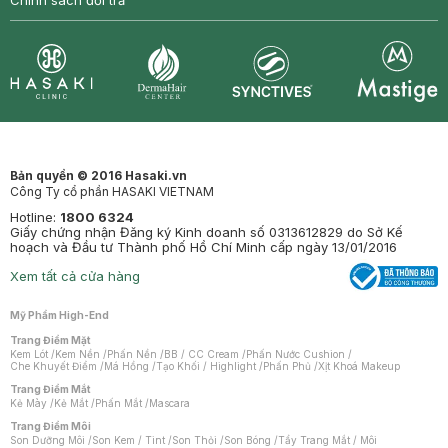
Chính sách đổi trả
Synctives
Clinic
Dermahair
Mastige
Bản quyền © 2016 Hasaki.vn
Công Ty cổ phần HASAKI VIETNAM
Hotline:
1800 6324
Giấy chứng nhận Đăng ký Kinh doanh số 0313612829 do Sở Kế
hoạch và Đầu tư Thành phố Hồ Chí Minh cấp ngày 13/01/2016
Xem tất cả cửa hàng
Mỹ Phẩm High-End
Trang Điểm Mặt
Kem Lót
/
Kem Nền
/
Phấn Nền
/
BB / CC Cream
/
Phấn Nước Cushion
/
Che Khuyết Điểm
/
Má Hồng
/
Tạo Khối / Highlight
/
Phấn Phủ
/
Xịt Khoá Makeup
Trang Điểm Mắt
Kẻ Mày
/
Kẻ Mắt
/
Phấn Mắt
/
Mascara
Trang Điểm Môi
Son Dưỡng Môi
/
Son Kem / Tint
/
Son Thỏi
/
Son Bóng
/
Tẩy Trang Mắt / Môi