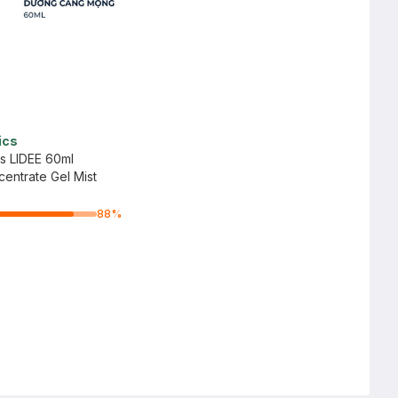
ics
is LIDEE 60ml
entrate Gel Mist
88
%