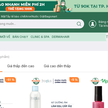
 Mặt
Tẩy tế bào chết
Ariel
Nước Giặt
Bagsmart
Đăng 
Search icon
Tài kh
T
MỚI VỀ
BÁN CHẠY
CLINIC & SPA
DERMAHAIR
 phẩm)
Giá thấp đến cao
Giá cao đến thấp
-
51
%
-
5
%