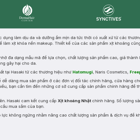
Synctives
Dermahair
c dụng làm dịu da và dưỡng ẩm mịn da tức thời có xuất xứ từ các thươn
ể làm xịt khóa nền makeup. Thiết kế của các sản phẩm xịt khoáng cũn
g nhờ đa dạng mẫu mã để lựa chọn, chất lượng sản phẩm cao, giá thành 
ông gây hại cho da.
ất tại Hasaki từ các thương hiệu như
Hatomugi
, Naris Cosmetics,
Free
ể dễ dàng mua sản phẩm ở các đơn vị đối tác chính hãng, cửa hàng c
nhiều, bạn cần tìm đến những cơ sở cung cấp sản phẩm chính hãng để t
trên. Hasaki cam kết cung cấp
Xịt khoáng Nhật
chính hãng. Số lượng sả
u cầu mua sắm của bạn.
n nỗ lực không ngừng nhằm nâng cao chất lượng sản phẩm & dịch vụ để 