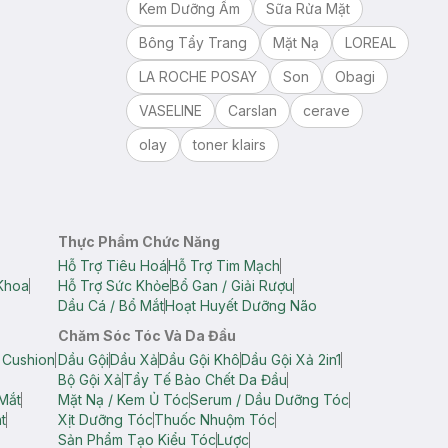
Kem Dưỡng Ẩm
Sữa Rửa Mặt
Bông Tẩy Trang
Mặt Nạ
LOREAL
LA ROCHE POSAY
Son
Obagi
VASELINE
Carslan
cerave
olay
toner klairs
Thực Phẩm Chức Năng
Hỗ Trợ Tiêu Hoá
Hỗ Trợ Tim Mạch
Khoa
Hỗ Trợ Sức Khỏe
Bổ Gan / Giải Rượu
Dầu Cá / Bổ Mắt
Hoạt Huyết Dưỡng Não
Chăm Sóc Tóc Và Da Đầu
 Cushion
Dầu Gội
Dầu Xả
Dầu Gội Khô
Dầu Gội Xả 2in1
Bộ Gội Xả
Tẩy Tế Bào Chết Da Đầu
Mắt
Mặt Nạ / Kem Ủ Tóc
Serum / Dầu Dưỡng Tóc
t
Xịt Dưỡng Tóc
Thuốc Nhuộm Tóc
Sản Phẩm Tạo Kiểu Tóc
Lược