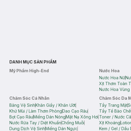
DANH MỤC SẢN PHẨM
Mỹ Phẩm High-End
Nước Hoa
Nước Hoa Nữ
Nư
Xịt Thơm Toàn 
Nước Hoa Vùng 
Chăm Sóc Cá Nhân
Chăm Sóc Da 
Băng Vệ Sinh
Khăn Giấy / Khăn Ướt
Tẩy Trang Mặt
S
Khử Mùi / Làm Thơm Phòng
Dao Cạo Râu
Tẩy Tế Bào Chế
Bọt Cạo Râu
Miếng Dán Nóng
Mặt Nạ Xông Hơi
Toner / Nước C
Nước Rửa Tay / Diệt Khuẩn
Chống Muỗi
Xịt Khoáng
Lotio
Dung Dịch Vệ Sinh
Miếng Dán Ngực
Kem / Gel / Dầu