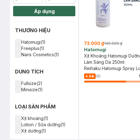
Áp dụng
THƯƠNG HIỆU
Hatomugi(1)
73.000 ₫
149.000 ₫
Freeplus(1)
Hatomugi
Naris Cosmetics(1)
Xịt Khoáng Hatomugi Dưỡn
Làm Sáng Da 250ml
Reihaku Hatomugi Spray Lo
DUNG TÍCH
(8)
4.9
Fullsize(2)
Minisize(1)
LOẠI SẢN PHẨM
Xịt khoáng(1)
Lotion / Sữa dưỡng(1)
Xịt dưỡng(1)