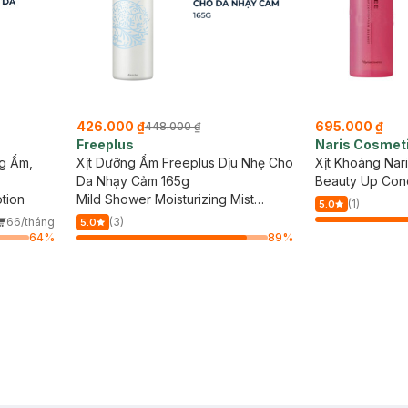
426.000 ₫
695.000 ₫
448.000 ₫
Freeplus
Naris Cosmet
g Ẩm,
Xịt Dưỡng Ẩm Freeplus Dịu Nhẹ Cho
Xịt Khoáng Nar
Da Nhạy Cảm 165g
Beauty Up Conc
tion
Mild Shower Moisturizing Mist
(1)
5.0
Lotion
66/tháng
(3)
5.0
64
%
89
%