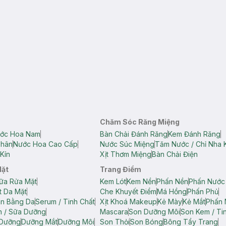
Chăm Sóc Răng Miệng
ớc Hoa Nam
Bàn Chải Đánh Răng
Kem Đánh Răng
Thân
Nước Hoa Cao Cấp
Nước Súc Miệng
Tăm Nước / Chỉ Nha 
Kín
Xịt Thơm Miệng
Bàn Chải Điện
Mặt
Trang Điểm
ữa Rửa Mặt
Kem Lót
Kem Nền
Phấn Nền
Phấn Nước
t Da Mặt
Che Khuyết Điểm
Má Hồng
Phấn Phủ
ân Bằng Da
Serum / Tinh Chất
Xịt Khoá Makeup
Kẻ Mày
Kẻ Mắt
Phấn 
n / Sữa Dưỡng
Mascara
Son Dưỡng Môi
Son Kem / Tin
 Dưỡng
Dưỡng Mắt
Dưỡng Môi
Son Thỏi
Son Bóng
Bông Tẩy Trang