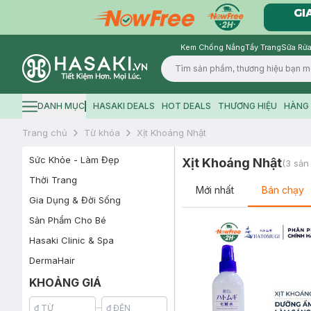
Kem Chống Nắng
Tẩy Trang
Sữa Rửa
Logo
DANH MỤC
HASAKI DEALS
HOT DEALS
THƯƠNG HIỆU
HÀNG 
Hamburger icon
Trang chủ
Từ khóa
Xịt Khoáng Nhật
Sức Khỏe - Làm Đẹp
Xịt Khoáng Nhật
(
3
sản
Thời Trang
Mới nhất
Bán chạy
Gia Dụng & Đời Sống
Sản Phẩm Cho Bé
Hasaki Clinic & Spa
DermaHair
KHOẢNG GIÁ