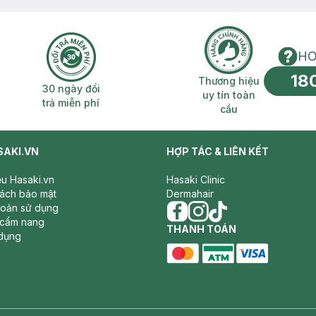
HO
18
n phí 2H
30 ngày đổi trả miễn phí
Thương hiệu uy 
Thương hiệu
30 ngày đổi
uy tín toàn
trả miễn phí
cầu
SAKI.VN
HỢP TÁC & LIÊN KẾT
iệu Hasaki.vn
Hasaki Clinic
sách bảo mật
Dermahair
hoản sử dụng
 cẩm nang
facebook
THANH TOÁN
instagram
tiktok
dụng
master card
ATM card
visa card