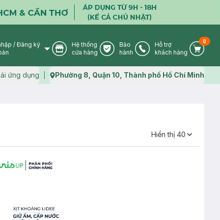
0
nhập
/
Đăng ký
Hệ thống
Bảo
Hỗ trợ
User Icon
Store Icon
Warranty Icon
Phone Icon
Cart I
oản
cửa hàng
hành
khách hàng
ải ứng dụng
Phường 8, Quận 10, Thành phố Hồ Chí Minh
Map icon
Hiển thị
40