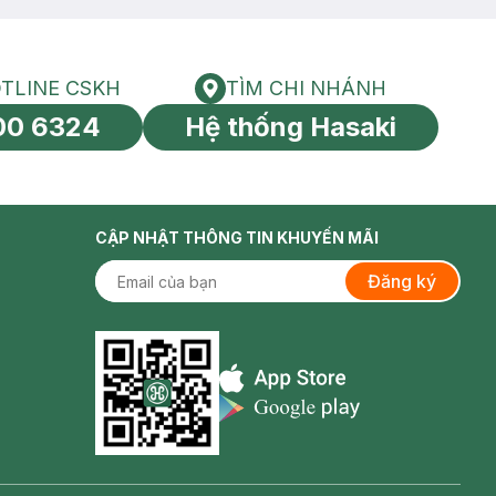
TLINE CSKH
TÌM CHI NHÁNH
HOTLINE CSKH
Tìm chi nhánh
00 6324
Hệ thống Hasaki
tín toàn cầu
CẬP NHẬT THÔNG TIN KHUYẾN MÃI
Đăng ký
Appstore icon
Goolge Play icon