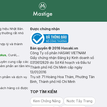
Mastige
g hiệu Nhật Bản.
Được chứng nhận
g thường rất nhỏ
hợp lý và thành
Bản quyền © 2016 Hasaki.vn
Công Ty cổ phần HASAKI VIETNAM
plus
, Curél,...
Giấy chứng nhận Đăng ký Kinh doanh số
huyên cung cấp các
0313612829 do Sở Kế hoạch và Đầu tư
hêm phần an tâm khi
Thành phố Hồ Chí Minh cấp ngày
13/01/2016
Trụ sở: 71 Hoàng Hoa Thám, Phường Tân
n phẩm và dịch vụ
Bình, Thành phố Hồ Chí Minh
khách hàng có được
TOP TÌM KIẾM
Kem Chống Nắng
Nước Tẩy Trang