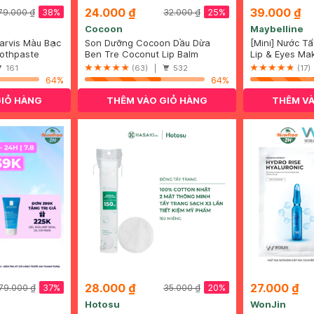
24.000 ₫
39.000 ₫
38%
25%
79.000 ₫
32.000 ₫
Cocoon
Maybelline
arvis Màu Bạc
Son Dưỡng Cocoon Dầu Dừa
[Mini] Nước T
85ml
oothpaste
Bến Tre 5g
Ben Tre Coconut Lip Balm
Maybelline 40
Lip & Eyes Ma
161
(63) |
532
(17
64%
64%
GIỎ HÀNG
THÊM VÀO GIỎ HÀNG
THÊM VÀ
28.000 ₫
27.000 ₫
37%
20%
79.000 ₫
35.000 ₫
Hotosu
WonJin