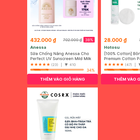
432.000 ₫
28.000 ₫
38%
702.000 ₫
Anessa
Hotosu
Sữa Chống Nắng Anessa Cho
[100% Cotton] Bô
Da Nhạy Cảm & Trẻ Em 60ml
Perfect UV Sunscreen Mild Milk
Hotosu Cao Cấp 1
Premium Cotton P
(Mới)
(For Sensitive Skin)
(23) |
410
(47) |
SPF50+/PA++++
34%
THÊM VÀO GIỎ HÀNG
THÊM VÀO 