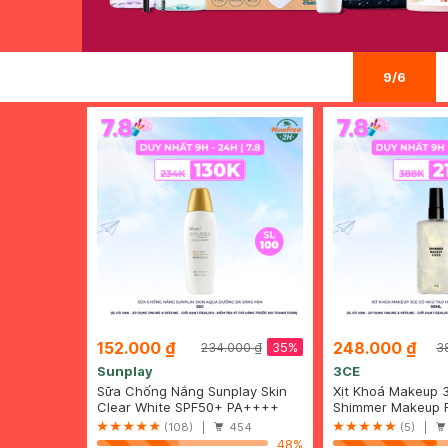
9/6
152.000 ₫
248.000 ₫
35%
234.000 ₫
3
Sunplay
3CE
Sữa Chống Nắng Sunplay Skin
Xịt Khoá Makeup 
Aqua Dưỡng Da Sáng Mịn 55g
Clear White SPF50+ PA++++
Tạo Hiệu Ứng Nề
Shimmer Makeup F
95ml
(108) |
454
(5) |
48%