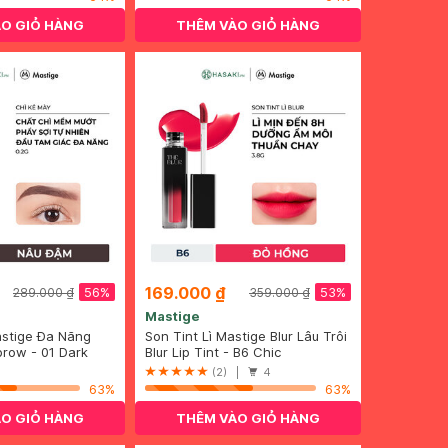
O GIỎ HÀNG
THÊM VÀO GIỎ HÀNG
169.000 ₫
56%
53%
289.000 ₫
359.000 ₫
Mastige
stige Đa Năng
Son Tint Lì Mastige Blur Lâu Trôi
àu Nâu Đậm 0.2g
brow - 01 Dark
Màu B6 Đỏ Hồng 3.8g
Blur Lip Tint - B6 Chic
(2) |
4
63%
63%
O GIỎ HÀNG
THÊM VÀO GIỎ HÀNG