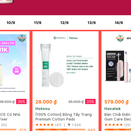
10/6
11/6
12/6
13/6
14/6
28.000 ₫
579.000 ₫
36%
20%
88.000 ₫
35.000 ₫
Hotosu
Havatek
3CE Có Nhũ
[100% Cotton] Bông Tẩy Trang
Bàn Chải Điện
n Căng Bóng
ixer
Hotosu Cao Cấp 150 Miếng
Premium Cotton Pads
Chấn Nướu M
Gum Care Elec
252
(47) |
1.926
(25
61%
64%