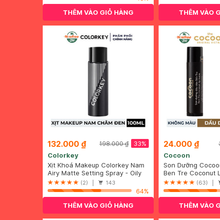
THÊM VÀO GIỎ HÀNG
THÊM VÀO 
132.000 ₫
24.000 ₫
33%
198.000 ₫
Colorkey
Cocoon
Xịt Khoá Makeup Colorkey Nam
Son Dưỡng Cocoo
Châm Đen Lâu Trôi, Bền Màu
Airy Matte Setting Spray - Oily
Bến Tre 5g
Ben Tre Coconut L
100ml
Skin Version
(2) |
143
(63) |
64%
THÊM VÀO GIỎ HÀNG
THÊM VÀO 