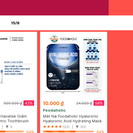
15/6
10.000 ₫
42%
58%
999.000 ₫
24.000 ₫
Foodaholic
 Havatek Giảm
Mặt Nạ Foodaholic Hyaluronic
àu Hồng
tric Toothbrush
Acid Cấp Ẩm Đa Tầng 23ml
Hyaluronic Acid Hydrating Mask
) |
3
(23) |
122
64%
64%