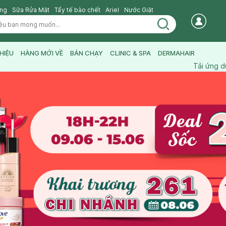
ang
Sữa Rửa Mặt
Tẩy tế bào chết
Ariel
Nước Giặt
HIỆU
HÀNG MỚI VỀ
BÁN CHẠY
CLINIC & SPA
DERMAHAIR
Tải ứng 