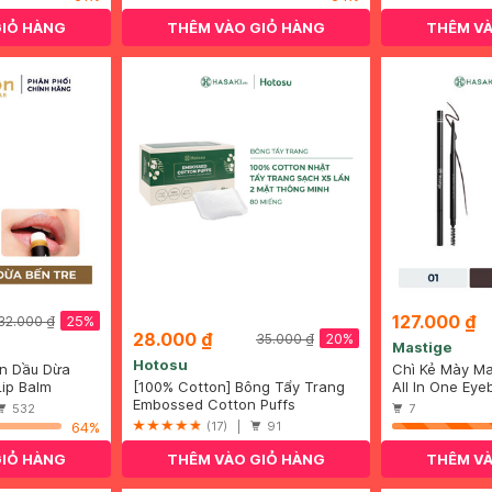
GIỎ HÀNG
THÊM VÀO GIỎ HÀNG
THÊM VÀ
127.000 ₫
25%
32.000 ₫
28.000 ₫
20%
35.000 ₫
Mastige
Hotosu
n Dầu Dừa
Chì Kẻ Mày Ma
ip Balm
[100% Cotton] Bông Tẩy Trang
Kháng Nước M
All In One Eye
Hotosu Hộp 80 Miếng
Embossed Cotton Puffs
Brown
532
7
64%
(17) |
91
GIỎ HÀNG
THÊM VÀO GIỎ HÀNG
THÊM VÀ