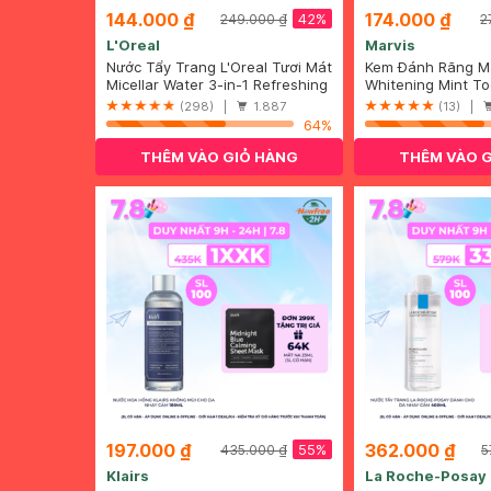
144.000 ₫
174.000 ₫
42%
249.000 ₫
2
L'Oreal
Marvis
Nước Tẩy Trang L'Oreal Tươi Mát
Kem Đánh Răng M
Cho Da Dầu, Hỗn Hợp 400ml
Micellar Water 3-in-1 Refreshing
Làm Trắng Răng 
Whitening Mint T
Even For Sensitive Skin
(298) |
1.887
(13) |
64%
THÊM VÀO GIỎ HÀNG
THÊM VÀO 
197.000 ₫
362.000 ₫
55%
435.000 ₫
5
Klairs
La Roche-Posay