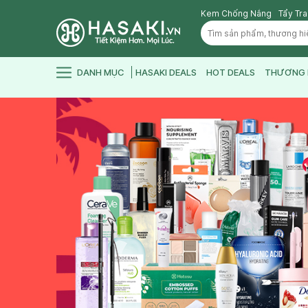
Kem Chống Nắng
Tẩy Tr
DANH MỤC
HASAKI DEALS
HOT DEALS
THƯƠNG 