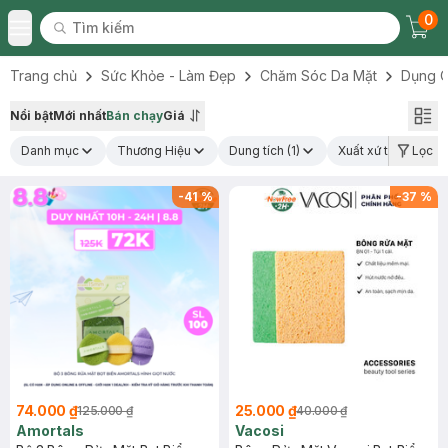
0
Tìm kiếm
Chec
Tìm kiếm
Toggle Menu
Trang chủ
Sức Khỏe - Làm Đẹp
Chăm Sóc Da Mặt
Dụng C
Nổi bật
Mới nhất
Bán chạy
Giá
Danh mục
Thương Hiệu
Dung tích
(1)
Xuất xứ thương hiệ
Lọc
-
41
%
-
37
%
74.000 ₫
25.000 ₫
125.000 ₫
40.000 ₫
Amortals
Vacosi