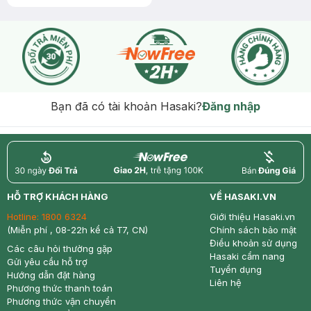
Bạn đã có tài khoản Hasaki?
Đăng nhập
return
nowfree
price
HỖ TRỢ KHÁCH HÀNG
VỀ HASAKI.VN
Hotline:
1800 6324
Giới thiệu Hasaki.vn
(Miễn phí , 08-22h kể cả T7, CN)
Chính sách bảo mật
Điều khoản sử dụng
Các câu hỏi thường gặp
Hasaki cẩm nang
Gửi yêu cầu hỗ trợ
Tuyển dụng
Hướng dẫn đặt hàng
Liên hệ
Phương thức thanh toán
Phương thức vận chuyển