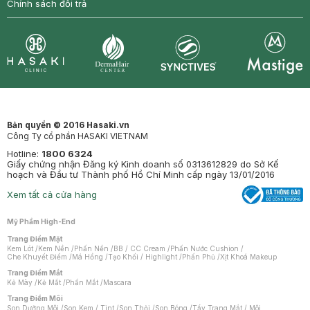
Chính sách đổi trả
Synctives
Clinic
Dermahair
Mastige
Bản quyền © 2016 Hasaki.vn
Công Ty cổ phần HASAKI VIETNAM
Hotline:
1800 6324
Giấy chứng nhận Đăng ký Kinh doanh số 0313612829 do Sở Kế
hoạch và Đầu tư Thành phố Hồ Chí Minh cấp ngày 13/01/2016
Xem tất cả cửa hàng
Mỹ Phẩm High-End
Trang Điểm Mặt
Kem Lót
/
Kem Nền
/
Phấn Nền
/
BB / CC Cream
/
Phấn Nước Cushion
/
Che Khuyết Điểm
/
Má Hồng
/
Tạo Khối / Highlight
/
Phấn Phủ
/
Xịt Khoá Makeup
Trang Điểm Mắt
Kẻ Mày
/
Kẻ Mắt
/
Phấn Mắt
/
Mascara
Trang Điểm Môi
Son Dưỡng Môi
/
Son Kem / Tint
/
Son Thỏi
/
Son Bóng
/
Tẩy Trang Mắt / Môi