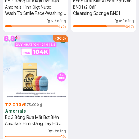
Bộ 3 Bông Rửa Mặt Bọt Biển
Bông Rửa Mặt Vacosi Bọt Biển
Amortals Hình Giọt Nước
BN01 (2 Cái)
Wash To Smile Face-Washing
Cleansing Sponge BN01
Puff
61/tháng
16/tháng
13
%
64
%
-
36
%
112.000 ₫
175.000 ₫
Amortals
Bộ 3 Bông Rửa Mặt Bọt Biển
Amortals Hình Găng Tay Hở
Ngón
3/tháng
1
%