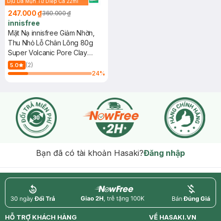
Dịu Da Mụn Từ Diếp Cá 22ml
(SL có hạn)
247.000 ₫
360.000 ₫
innisfree
Mặt Nạ innisfree Giảm Nhờn,
Thu Nhỏ Lỗ Chân Lông 80g
Super Volcanic Pore Clay
Mask
(2)
5.0
24
%
Bạn đã có tài khoản Hasaki?
Đăng nhập
return
nowfree
price
HỖ TRỢ KHÁCH HÀNG
VỀ HASAKI.VN