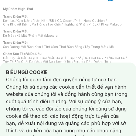
Mỹ Phẩm High-End
Trang Điểm Mặt
Kem Lót
/
Kem Nền
/
Phấn Nền
/
BB / CC Cream
/
Phấn Nước Cushion
/
Che Khuyết Điểm
/
Má Hồng
/
Tạo Khối / Highlight
/
Phấn Phủ
/
Xịt Khoá Makeup
Trang Điểm Mắt
Kẻ Mày
/
Kẻ Mắt
/
Phấn Mắt
/
Mascara
Trang Điểm Môi
Son Dưỡng Môi
/
Son Kem / Tint
/
Son Thỏi
/
Son Bóng
/
Tẩy Trang Mắt / Môi
Chăm Sóc Tóc Và Da Đầu
Dầu Gội Và Dầu Xả
/
Dầu Gội
/
Dầu Xả
/
Dầu Gội Khô
/
Dầu Gội Xả 2in1
/
Bộ Gội Xả
/
Tẩy Tế Bào Chết Da Đầu
/
Mặt Nạ / Kem Ủ Tóc
/
Serum / Dầu Dưỡng Tóc
/
Xịt Dưỡng Tóc
/
Thuốc Nhuộm Tóc
/
Sản Phẩm Tạo Kiểu Tóc
/
Dụng Cụ Chăm Sóc Tóc
/
Máy Sấy Tóc
/
Lược
/
Bộ Chăm Sóc Tóc
/
Phụ Kiện Tóc
Notice about cookies usage
BIỂU NGỮ COOKIE
Chăm Sóc Cơ Thể
Chúng tôi quan tâm đến quyền riêng tư của bạn.
Kem Tẩy Lông
/
Dụng Cụ Tẩy Lông
Chúng tôi sử dụng các cookie cần thiết để vận hành
Nước Hoa
Nước Hoa Nữ
/
Nước Hoa Nam
/
Nước Hoa Cao Cấp
/
Xịt Thơm Toàn Thân
/
website của chúng tôi và đồng hành cùng bạn trong
Nước Hoa Vùng Kín
suốt quá trình điều hướng. Với sự đồng ý của bạn,
Chăm Sóc Cá Nhân
Chống Muỗi
/
Khẩu Trang
/
Máy Massage
/
Mặt Nạ Xông Hơi
/
Nước Rửa Tay
/
chúng tôi và các đối tác của chúng tôi cũng sử dụng
Sản Phẩm Chăm Sóc Khác
/
Bàn Chải Đánh Răng
/
Bàn Chải Điện
/
Hỗ Trợ Trắng Răng
/
Kem Đánh Răng
/
Máy Tăm Nước
/
Nước Súc Miệng
/
cookie để theo dõi các hoạt động trực tuyến của
Tăm / Chỉ Nha Khoa
/
Xịt Thơm Miệng
/
Dung Dịch Vệ Sinh
/
Dưỡng Vùng Kín
/
Khăn Ướt Vệ Sinh Vùng Kín
/
Băng Vệ Sinh
/
Tampon
/
Bọt Cạo Râu
/
Dao Cạo Râu
/
bạn, đề xuất nội dung và quảng cáo phù hợp với sở
Máy Cạo Râu
Chat i
thích và ưu tiên của bạn cũng như các chức năng
Vấn Đề Về Da
Da Dầu / Lỗ Chân Lông To
/
Da Khô / Mất Nước
/
Da Lão Hóa
/
Da Mụn
/