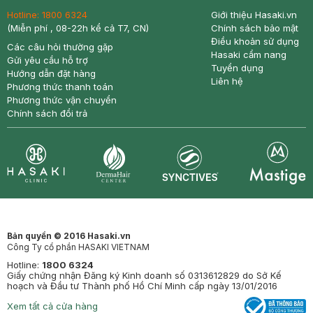
Hotline:
1800 6324
Giới thiệu Hasaki.vn
(Miễn phí , 08-22h kể cả T7, CN)
Chính sách bảo mật
Điều khoản sử dụng
Các câu hỏi thường gặp
Hasaki cẩm nang
Gửi yêu cầu hỗ trợ
Tuyển dụng
Hướng dẫn đặt hàng
Liên hệ
Phương thức thanh toán
Phương thức vận chuyển
Chính sách đổi trả
Synctives
Clinic
Dermahair
Mastige
Bản quyền © 2016 Hasaki.vn
Công Ty cổ phần HASAKI VIETNAM
Hotline:
1800 6324
Giấy chứng nhận Đăng ký Kinh doanh số 0313612829 do Sở Kế
hoạch và Đầu tư Thành phố Hồ Chí Minh cấp ngày 13/01/2016
Xem tất cả cửa hàng