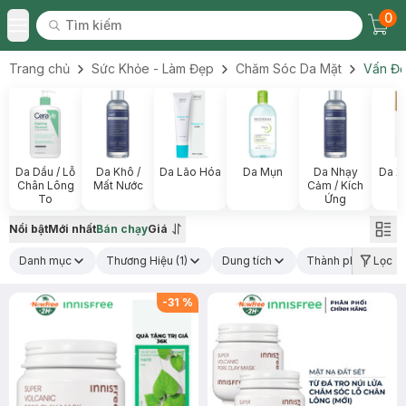
0
Tìm kiếm
Chec
Tìm kiếm
Toggle Menu
Trang chủ
Sức Khỏe - Làm Đẹp
Chăm Sóc Da Mặt
Vấn Đề
Da Dầu / Lỗ
Da Khô /
Da Lão Hóa
Da Mụn
Da Nhạy
Da X
Chân Lông
Mất Nước
Cảm / Kích
To
Ứng
Nổi bật
Mới nhất
Bán chạy
Giá
Danh mục
Thương Hiệu
(1)
Dung tích
Thành phần nổi bậ
Lọc
-
31
%