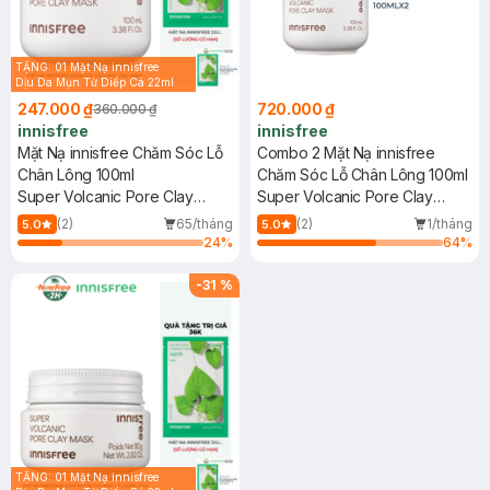
TẶNG: 01 Mặt Nạ innisfree
Dịu Da Mụn Từ Diếp Cá 22ml
(SL có hạn)
247.000 ₫
720.000 ₫
360.000 ₫
innisfree
innisfree
Mặt Nạ innisfree Chăm Sóc Lỗ
Combo 2 Mặt Nạ innisfree
Chân Lông 100ml
Chăm Sóc Lỗ Chân Lông 100ml
Super Volcanic Pore Clay
Super Volcanic Pore Clay
Mask
Mask
(2)
65/tháng
(2)
1/tháng
5.0
5.0
24
%
64
%
-
31
%
TẶNG: 01 Mặt Nạ innisfree