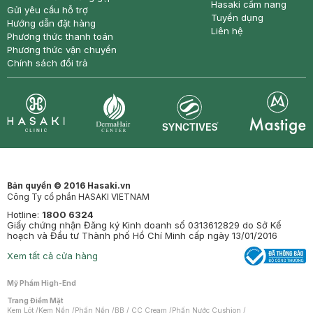
Hasaki cẩm nang
Gửi yêu cầu hỗ trợ
Tuyển dụng
Hướng dẫn đặt hàng
Liên hệ
Phương thức thanh toán
Phương thức vận chuyển
Chính sách đổi trả
Synctives
Clinic
Dermahair
Mastige
Bản quyền © 2016 Hasaki.vn
Công Ty cổ phần HASAKI VIETNAM
Hotline:
1800 6324
Giấy chứng nhận Đăng ký Kinh doanh số 0313612829 do Sở Kế
hoạch và Đầu tư Thành phố Hồ Chí Minh cấp ngày 13/01/2016
Xem tất cả cửa hàng
Mỹ Phẩm High-End
Trang Điểm Mặt
Kem Lót
/
Kem Nền
/
Phấn Nền
/
BB / CC Cream
/
Phấn Nước Cushion
/