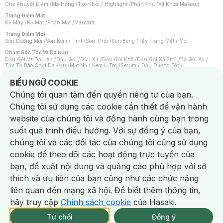
Che Khuyết Điểm
/
Má Hồng
/
Tạo Khối / Highlight
/
Phấn Phủ
/
Xịt Khoá Makeup
Trang Điểm Mắt
Kẻ Mày
/
Kẻ Mắt
/
Phấn Mắt
/
Mascara
Trang Điểm Môi
Son Dưỡng Môi
/
Son Kem / Tint
/
Son Thỏi
/
Son Bóng
/
Tẩy Trang Mắt / Môi
Chăm Sóc Tóc Và Da Đầu
Dầu Gội Và Dầu Xả
/
Dầu Gội
/
Dầu Xả
/
Dầu Gội Khô
/
Dầu Gội Xả 2in1
/
Bộ Gội Xả
/
Tẩy Tế Bào Chết Da Đầu
/
Mặt Nạ / Kem Ủ Tóc
/
Serum / Dầu Dưỡng Tóc
/
Xịt Dưỡng Tóc
/
Thuốc Nhuộm Tóc
/
Sản Phẩm Tạo Kiểu Tóc
/
Dụng Cụ Chăm Sóc Tóc
/
Máy Sấy Tóc
/
Lược
/
Bộ Chăm Sóc Tóc
/
Phụ Kiện Tóc
Notice about cookies usage
BIỂU NGỮ COOKIE
Chăm Sóc Cơ Thể
Chúng tôi quan tâm đến quyền riêng tư của bạn.
Kem Tẩy Lông
/
Dụng Cụ Tẩy Lông
Chúng tôi sử dụng các cookie cần thiết để vận hành
Nước Hoa
Nước Hoa Nữ
/
Nước Hoa Nam
/
Nước Hoa Cao Cấp
/
Xịt Thơm Toàn Thân
/
website của chúng tôi và đồng hành cùng bạn trong
Nước Hoa Vùng Kín
suốt quá trình điều hướng. Với sự đồng ý của bạn,
Chăm Sóc Cá Nhân
Chống Muỗi
/
Khẩu Trang
/
Máy Massage
/
Mặt Nạ Xông Hơi
/
Nước Rửa Tay
/
chúng tôi và các đối tác của chúng tôi cũng sử dụng
Sản Phẩm Chăm Sóc Khác
/
Bàn Chải Đánh Răng
/
Bàn Chải Điện
/
Hỗ Trợ Trắng Răng
/
Kem Đánh Răng
/
Máy Tăm Nước
/
Nước Súc Miệng
/
cookie để theo dõi các hoạt động trực tuyến của
Tăm / Chỉ Nha Khoa
/
Xịt Thơm Miệng
/
Dung Dịch Vệ Sinh
/
Dưỡng Vùng Kín
/
Khăn Ướt Vệ Sinh Vùng Kín
/
Băng Vệ Sinh
/
Tampon
/
Bọt Cạo Râu
/
Dao Cạo Râu
/
bạn, đề xuất nội dung và quảng cáo phù hợp với sở
Máy Cạo Râu
Chat i
thích và ưu tiên của bạn cũng như các chức năng
Vấn Đề Về Da
Da Dầu / Lỗ Chân Lông To
/
Da Khô / Mất Nước
/
Da Lão Hóa
/
Da Mụn
/
liên quan đến mạng xã hội. Để biết thêm thông tin,
Da Nhạy Cảm / Kích Ứng
/
Da Xỉn Màu
/
Thâm / Nám / Tàn Nhang
/
Quầng Thâm & Bọng Mắt
/
Sẹo
/
Viêm Da Cơ Địa
hãy truy cập
Chính sách cookie
của Hasaki.
Giao Nhanh Miễn Phí 2H.
Dụng Cụ / Phụ Kiện Chăm Sóc Da
tại 337 Chi Nhánh (Trễ tặng 100K)
Từ chối
Đồng ý
Bông Tẩy Trang
/
Khăn Lau Mặt Khô
/
Dụng Cụ / Máy Rửa Mặt
/
Máy Chăm Sóc Da
/