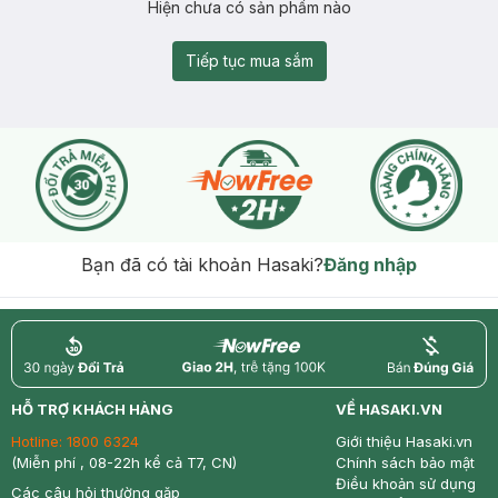
Hiện chưa có sản phẩm nào
Tiếp tục mua sắm
Bạn đã có tài khoản Hasaki?
Đăng nhập
return
nowfree
price
HỖ TRỢ KHÁCH HÀNG
VỀ HASAKI.VN
Hotline:
1800 6324
Giới thiệu Hasaki.vn
(Miễn phí , 08-22h kể cả T7, CN)
Chính sách bảo mật
Điều khoản sử dụng
Các câu hỏi thường gặp