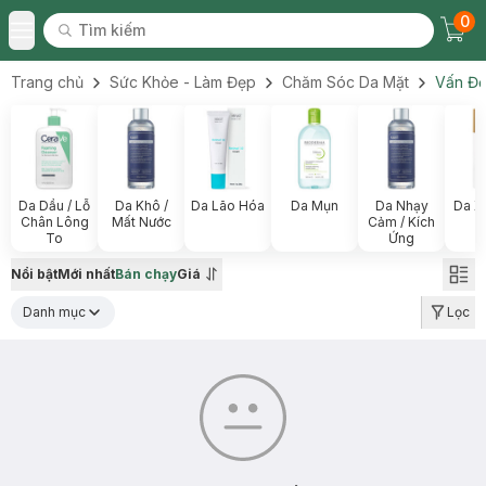
0
Tìm kiếm
Chec
Tìm kiếm
Toggle Menu
Trang chủ
Sức Khỏe - Làm Đẹp
Chăm Sóc Da Mặt
Vấn Đề
Da Dầu / Lỗ
Da Khô /
Da Lão Hóa
Da Mụn
Da Nhạy
Da X
Chân Lông
Mất Nước
Cảm / Kích
To
Ứng
Nổi bật
Mới nhất
Bán chạy
Giá
Danh mục
Lọc