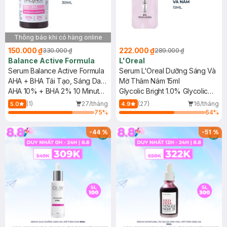
Thông báo khi có hàng online
150.000 ₫
222.000 ₫
330.000 ₫
289.000 ₫
Balance Active Formula
L'Oreal
Serum Balance Active Formula
Serum L'Oreal Dưỡng Sáng Và
AHA + BHA Tái Tạo, Sáng Da
Mờ Thâm Nám 15ml
30ml
AHA 10% + BHA 2% 10 Minute
Glycolic Bright 1.0% Glycolic
Treatment Serum - Resurface
Acid (AHA)
(1)
27/tháng
(27)
16/tháng
5.0
4.9
& Brighten
75
%
64
%
-
44
%
-
51
%