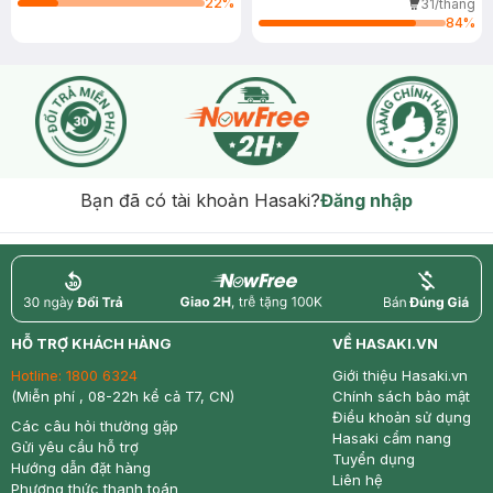
22
%
31/tháng
84
%
Bạn đã có tài khoản Hasaki?
Đăng nhập
return
nowfree
price
HỖ TRỢ KHÁCH HÀNG
VỀ HASAKI.VN
Hotline:
1800 6324
Giới thiệu Hasaki.vn
(Miễn phí , 08-22h kể cả T7, CN)
Chính sách bảo mật
Điều khoản sử dụng
Các câu hỏi thường gặp
Hasaki cẩm nang
Gửi yêu cầu hỗ trợ
Tuyển dụng
Hướng dẫn đặt hàng
Liên hệ
Phương thức thanh toán