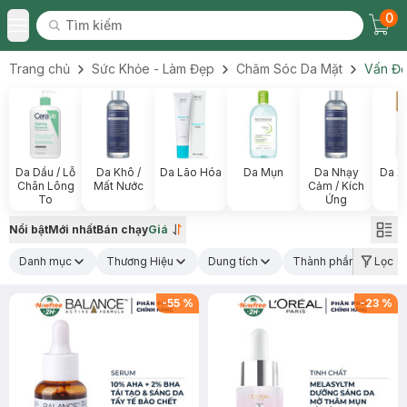
0
Tìm kiếm
Chec
Tìm kiếm
Toggle Menu
Trang chủ
Sức Khỏe - Làm Đẹp
Chăm Sóc Da Mặt
Vấn Đề
Da Dầu / Lỗ
Da Khô /
Da Lão Hóa
Da Mụn
Da Nhạy
Da X
Chân Lông
Mất Nước
Cảm / Kích
To
Ứng
Nổi bật
Mới nhất
Bán chạy
Giá
Danh mục
Thương Hiệu
Dung tích
Thành phần nổi bật
Lọc
(1
-
55
%
-
23
%