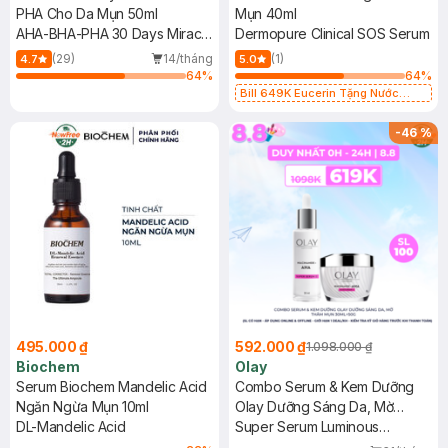
PHA Cho Da Mụn 50ml
Mụn 40ml
AHA-BHA-PHA 30 Days Miracle
Dermopure Clinical SOS Serum
Serum
(29)
14/tháng
(1)
4.7
5.0
64
%
64
%
Bill 649K Eucerin Tặng Nước
Dưỡng Sáng Da 30ml trị giá 350K
(SL có hạn)
-
46
%
495.000 ₫
592.000 ₫
1.098.000 ₫
Biochem
Olay
Serum Biochem Mandelic Acid
Combo Serum & Kem Dưỡng
Ngăn Ngừa Mụn 10ml
Olay Dưỡng Sáng Da, Mờ
DL-Mandelic Acid
Thâm Mụn 30ml+50g
Super Serum Luminous
Niacinamide+AHA + Moisturizer