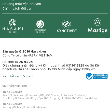
Phương thức vận chuyển
Chính sách đổi trả
Synctives
Clinic
Dermahair
Mastige
Bản quyền © 2016 Hasaki.vn
Công Ty cổ phần HASAKI VIETNAM
Hotline:
1800 6324
Giấy chứng nhận Đăng ký Kinh doanh số 0313612829 do Sở Kế
hoạch và Đầu tư Thành phố Hồ Chí Minh cấp ngày 13/01/2016
Xem tất cả cửa hàng
Mỹ Phẩm High-End
Trang Điểm Mặt
Kem Lót
/
Kem Nền
/
Phấn Nền
/
BB / CC Cream
/
Phấn Nước Cushion
/
Che Khuyết Điểm
/
Má Hồng
/
Tạo Khối / Highlight
/
Phấn Phủ
/
Xịt Khoá Makeup
Trang Điểm Mắt
Kẻ Mày
/
Kẻ Mắt
/
Phấn Mắt
/
Mascara