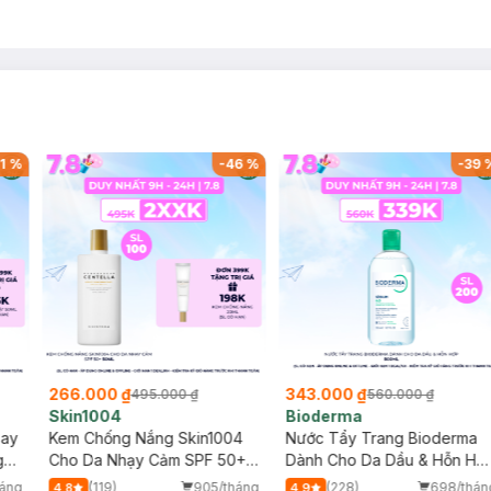
1
%
-
46
%
-
39
266.000 ₫
343.000 ₫
495.000 ₫
560.000 ₫
Skin1004
Bioderma
say
Kem Chống Nắng Skin1004
Nước Tẩy Trang Bioderma
g
Cho Da Nhạy Cảm SPF 50+
Dành Cho Da Dầu & Hỗn Hợ
50ml
500ml
áng
(119)
905/tháng
(228)
698/thán
4.8
4.9