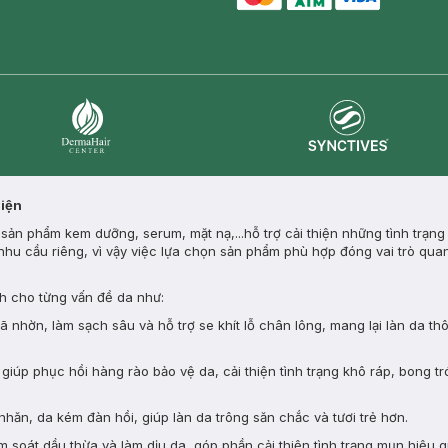
master card
ATM card
visa card
Synctives
Dermahair
Diện
ản phẩm kem dưỡng, serum, mặt nạ,...hỗ trợ cải thiện những tình trạng
nhu cầu riêng, vì vậy việc lựa chọn sản phẩm phù hợp đóng vai trò quan
 cho từng vấn đề da như:
nhờn, làm sạch sâu và hỗ trợ se khít lỗ chân lông, mang lại làn da th
giúp phục hồi hàng rào bảo vệ da, cải thiện tình trạng khô ráp, bong tr
nhăn, da kém đàn hồi, giúp làn da trông săn chắc và tươi trẻ hơn.
 soát dầu thừa và làm dịu da, góp phần cải thiện tình trạng mụn hiệu q