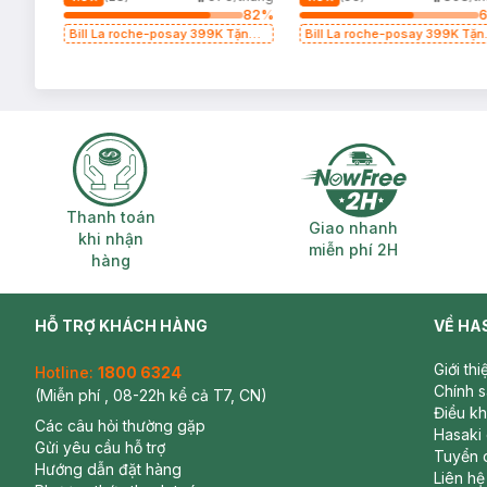
64
%
82
%
g
Bill La roche-posay 399K Tặng
Bill La roche-posay 399K Tặn
(SL
Gel rửa mặt da dầu nhạy cảm
Gel rửa mặt da dầu nhạy cảm
50ml (SL có hạn)
50ml (SL có hạn)
Thanh toán khi nhận hàng
Giao nhanh miễ
Thanh toán
Giao nhanh
khi nhận
miễn phí 2H
hàng
HỖ TRỢ KHÁCH HÀNG
VỀ HA
Giới th
Hotline:
1800 6324
Chính 
(Miễn phí , 08-22h kể cả T7, CN)
Điều k
Các câu hỏi thường gặp
Hasaki
Gửi yêu cầu hỗ trợ
Tuyển 
Hướng dẫn đặt hàng
Liên hệ