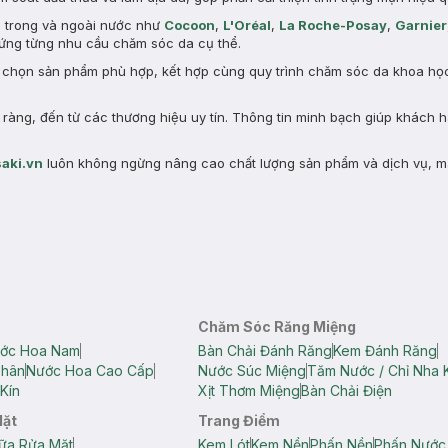
n trong và ngoài nước như
Cocoon
,
L'Oréal
,
La Roche-Posay
,
Garnier
ng từng nhu cầu chăm sóc da cụ thể.
a chọn sản phẩm phù hợp, kết hợp cùng quy trình chăm sóc da khoa học 
àng, đến từ các thương hiệu uy tín. Thông tin minh bạch giúp khách 
aki.vn
luôn không ngừng nâng cao chất lượng sản phẩm và dịch vụ, m
Chăm Sóc Răng Miệng
ớc Hoa Nam
Bàn Chải Đánh Răng
Kem Đánh Răng
Thân
Nước Hoa Cao Cấp
Nước Súc Miệng
Tăm Nước / Chỉ Nha 
Kín
Xịt Thơm Miệng
Bàn Chải Điện
Mặt
Trang Điểm
ữa Rửa Mặt
Kem Lót
Kem Nền
Phấn Nền
Phấn Nước