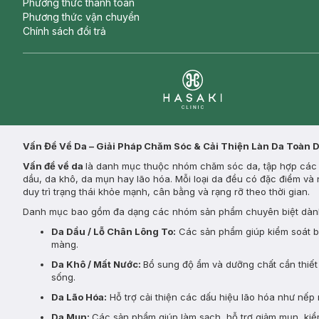
Phương thức thanh toán
Phương thức vận chuyển
Chính sách đổi trả
Clinic
Vấn Đề Về Da – Giải Pháp Chăm Sóc & Cải Thiện Làn Da Toàn 
Vấn đề về da
là danh mục thuộc nhóm chăm sóc da, tập hợp các s
dầu, da khô, da mụn hay lão hóa. Mỗi loại da đều có đặc điểm và 
duy trì trạng thái khỏe mạnh, cân bằng và rạng rỡ theo thời gian.
Danh mục bao gồm đa dạng các nhóm sản phẩm chuyên biệt dành
Da Dầu / Lỗ Chân Lông To:
Các sản phẩm giúp kiểm soát bã 
màng.
Da Khô / Mất Nước:
Bổ sung độ ẩm và dưỡng chất cần thiết 
sống.
Da Lão Hóa:
Hỗ trợ cải thiện các dấu hiệu lão hóa như nếp 
Da Mụn:
Các sản phẩm giúp làm sạch, hỗ trợ giảm mụn, kiểm