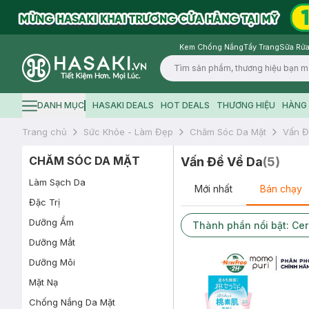
Kem Chống Nắng
Tẩy Trang
Sữa Rửa
Logo
DANH MỤC
HASAKI DEALS
HOT DEALS
THƯƠNG HIỆU
HÀNG 
Hamburger icon
Trang chủ
Sức Khỏe - Làm Đẹp
Chăm Sóc Da Mặt
Vấn Đ
CHĂM SÓC DA MẶT
Vấn Đề Về Da
(
5
)
Làm Sạch Da
Mới nhất
Bán chạy
Đặc Trị
Dưỡng Ẩm
Thành phần nổi bật: Ce
Dưỡng Mắt
Dưỡng Môi
Mặt Nạ
Chống Nắng Da Mặt