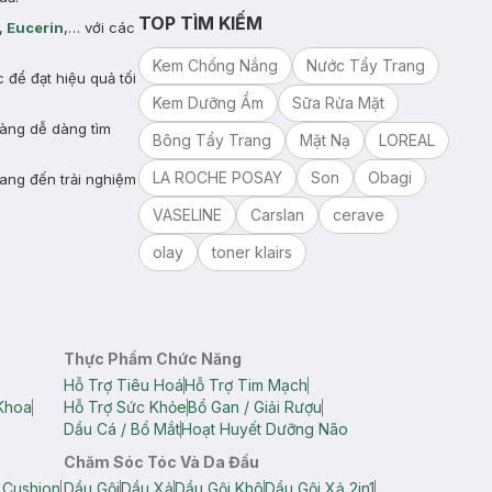
TOP TÌM KIẾM
,
Eucerin
,… với các
Kem Chống Nắng
Nước Tẩy Trang
để đạt hiệu quả tối
Kem Dưỡng Ẩm
Sữa Rửa Mặt
hàng dễ dàng tìm
Bông Tẩy Trang
Mặt Nạ
LOREAL
LA ROCHE POSAY
Son
Obagi
ang đến trải nghiệm
VASELINE
Carslan
cerave
olay
toner klairs
Thực Phẩm Chức Năng
Hỗ Trợ Tiêu Hoá
Hỗ Trợ Tim Mạch
Khoa
Hỗ Trợ Sức Khỏe
Bổ Gan / Giải Rượu
Dầu Cá / Bổ Mắt
Hoạt Huyết Dưỡng Não
Chăm Sóc Tóc Và Da Đầu
 Cushion
Dầu Gội
Dầu Xả
Dầu Gội Khô
Dầu Gội Xả 2in1