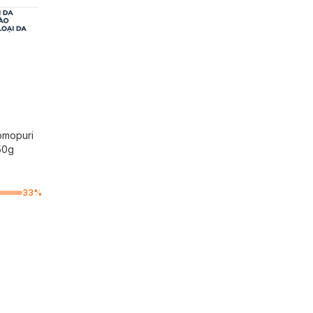
omopuri
50g
33
%