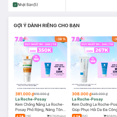
Nhật Bản(5)
GỢI Ý DÀNH RIÊNG CHO BẠN
-
20
%
-
38
%
-
3
381.000 ₫
308.000 ₫
610.000 ₫
445.000 ₫
La Roche-Posay
La Roche-Posay
ịu
Kem Chống Nắng La Roche-
Kem Dưỡng La Roche-Po
Posay Phổ Rộng, Nâng Tông
Giúp Phục Hồi Da Đa Côn
Kiềm Dầu 50ml
Dụng 40ml
/tháng
(28)
676/tháng
(56)
808/th
4.9
4.9