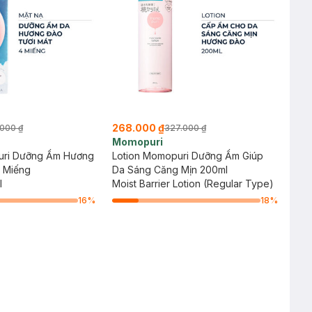
268.000 ₫
000 ₫
327.000 ₫
Momopuri
uri Dưỡng Ẩm Hương
Lotion Momopuri Dưỡng Ẩm Giúp
4 Miếng
Da Sáng Căng Mịn 200ml
l
Moist Barrier Lotion (Regular Type)
16
%
18
%