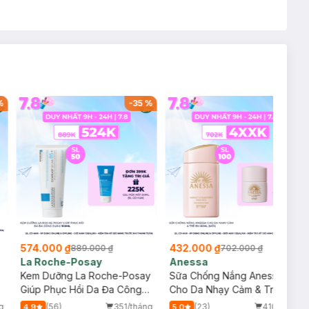
%
-
35
%
-
38
%
574.000 ₫
432.000 ₫
889.000 ₫
702.000 ₫
La Roche-Posay
Anessa
Kem Dưỡng La Roche-Posay
Sữa Chống Nắng Anessa
p
Giúp Phục Hồi Da Đa Công
Cho Da Nhạy Cảm & Trẻ Em
Dụng 100ml
60ml (Mới)
g
(56)
351/tháng
(23)
410/tháng
4.9
5.0