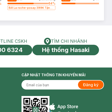
%
64
%
34
%
Bill La roche-posay 399K Tặng
Gel rửa mặt da dầu nhạy cảm
50ml (SL có hạn)
TLINE CSKH
TÌM CHI NHÁNH
HOTLINE CSKH
Tìm chi nhánh
00 6324
Hệ thống Hasaki
tín toàn cầu
CẬP NHẬT THÔNG TIN KHUYẾN MÃI
Đăng ký