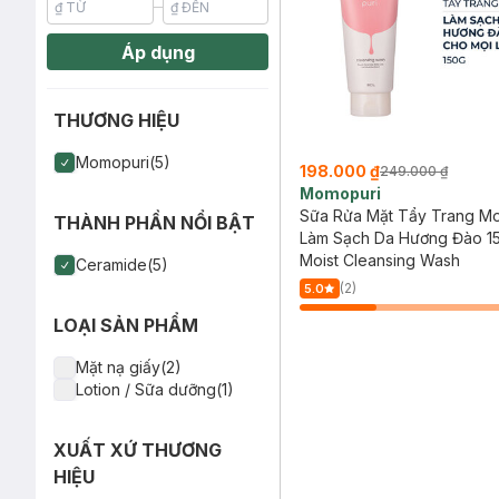
Áp dụng
THƯƠNG HIỆU
Momopuri(5)
198.000 ₫
249.000 ₫
Momopuri
Sữa Rửa Mặt Tẩy Trang M
THÀNH PHẦN NỔI BẬT
Làm Sạch Da Hương Đào 1
Moist Cleansing Wash
Ceramide(5)
(2)
5.0
LOẠI SẢN PHẨM
Mặt nạ giấy(2)
Lotion / Sữa dưỡng(1)
XUẤT XỨ THƯƠNG
HIỆU