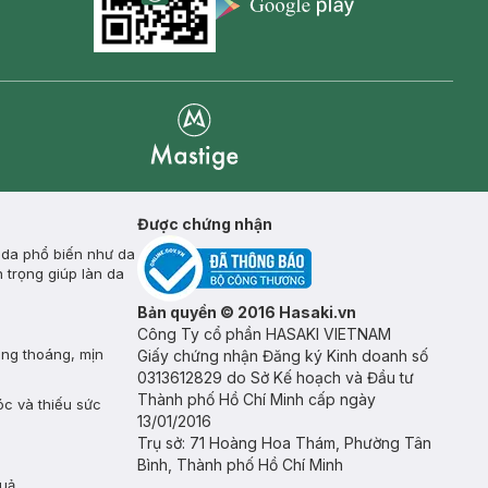
Appstore icon
Goolge Play icon
Mastige
Được chứng nhận
 da phổ biến như da
 trọng giúp làn da
Bản quyền © 2016 Hasaki.vn
Công Ty cổ phần HASAKI VIETNAM
ông thoáng, mịn
Giấy chứng nhận Đăng ký Kinh doanh số
0313612829 do Sở Kế hoạch và Đầu tư
Thành phố Hồ Chí Minh cấp ngày
óc và thiếu sức
13/01/2016
Trụ sở: 71 Hoàng Hoa Thám, Phường Tân
Bình, Thành phố Hồ Chí Minh
uả.