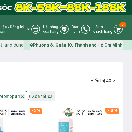
0
nhập
/
Đăng ký
Hệ thống
Bảo
Hỗ trợ
User Icon
Store Icon
Warranty Icon
Phone Icon
Cart I
oản
cửa hàng
hành
khách hàng
ải ứng dụng
Phường 8, Quận 10, Thành phố Hồ Chí Minh
Map icon
Hiển thị
40
 Momopuri
Xóa tất cả
-
2
%
-
18
%