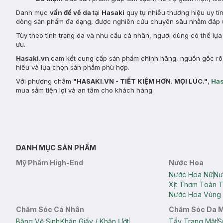
Danh mục
vấn đề về da
tại
Hasaki
quy tụ nhiều thương hiệu uy tí
dòng sản phẩm đa dạng, được nghiên cứu chuyên sâu nhằm đáp ứ
Tùy theo tình trạng da và nhu cầu cá nhân, người dùng có thể lự
ưu.
Hasaki.vn
cam kết cung cấp sản phẩm chính hãng, nguồn gốc rõ r
hiểu và lựa chọn sản phẩm phù hợp.
Với phương châm
"HASAKI.VN - TIẾT KIỆM HƠN. MỌI LÚC."
,
Has
mua sắm tiện lợi và an tâm cho khách hàng.
DANH MỤC SẢN PHẨM
Mỹ Phẩm High-End
Nước Hoa
Nước Hoa Nữ
Nư
Xịt Thơm Toàn 
Nước Hoa Vùng 
Chăm Sóc Cá Nhân
Chăm Sóc Da 
Băng Vệ Sinh
Khăn Giấy / Khăn Ướt
Tẩy Trang Mặt
S