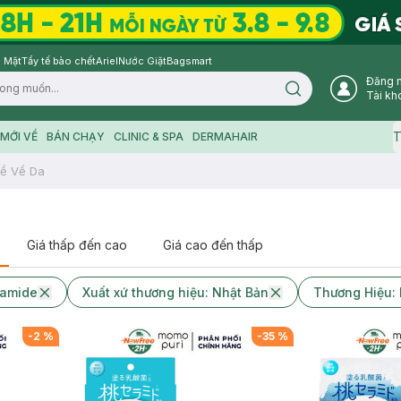
 Mặt
Tẩy tế bào chết
Ariel
Nước Giặt
Bagsmart
Đăng 
Search icon
Tài kh
T
MỚI VỀ
BÁN CHẠY
CLINIC & SPA
DERMAHAIR
ề Về Da
Giá thấp đến cao
Giá cao đến thấp
ramide
Xuất xứ thương hiệu: Nhật Bản
Thương Hiệu:
-
2
%
-
35
%