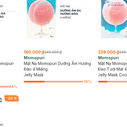
160.000 ₫
239.000 ₫
245.000 ₫
245.
Momopuri
Momopuri
omopuri
Mặt Nạ Momopuri Dưỡng Ẩm Hương
Mặt Nạ Momop
Đào 4 Miếng
Đào Tươi Mát 
Jelly Mask
Jelly Mask Coo
35
%
64
%
-
20
%