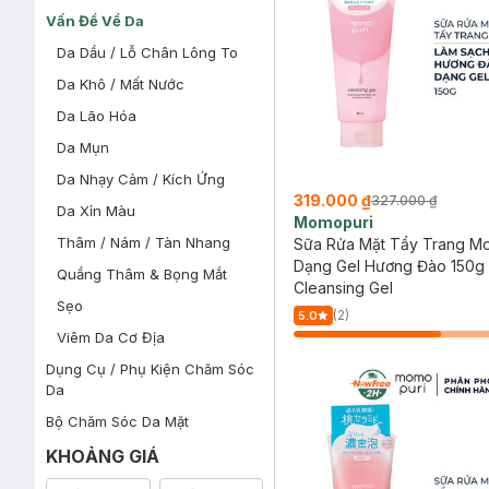
Vấn Đề Về Da
Da Dầu / Lỗ Chân Lông To
Da Khô / Mất Nước
Da Lão Hóa
Da Mụn
Da Nhạy Cảm / Kích Ứng
319.000 ₫
327.000 ₫
Da Xỉn Màu
Momopuri
Thâm / Nám / Tàn Nhang
Sữa Rửa Mặt Tẩy Trang M
Dạng Gel Hương Đào 150g
Quầng Thâm & Bọng Mắt
Cleansing Gel
Sẹo
(2)
5.0
Viêm Da Cơ Địa
Dụng Cụ / Phụ Kiện Chăm Sóc
Da
Bộ Chăm Sóc Da Mặt
KHOẢNG GIÁ