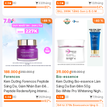
Cream
(6)
33/tháng
(3)
13/tháng
4.8
5.0
80
%
64
%
BILL 399K TẶNG Son Lì B.O.M
802 Đỏ Cherry 3.3g trị giá 378K
(SL có hạn)
-
46
%
-
40
%
188.000 ₫
311.000 ₫
350.000 ₫
519.000 ₫
Forencos
Bio-essence
Kem Dưỡng Forencos Peptide
Kem Dưỡng Bio-essence Làm
Sáng Da, Giảm Nhăn Ban Đêm
Sáng Da Ban Đêm 50g
15g
Peptide Redensifying Intensive
Bio-White Pro Whitening Night
Cream
Cream
(6)
26/tháng
(3)
7/tháng
4.8
5.0
92
%
1
%
Bill từ 379k Bioessence tặng Gel