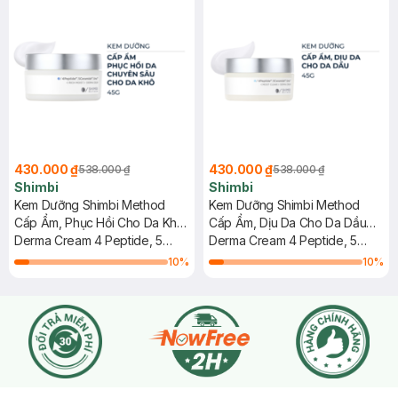
430.000 ₫
430.000 ₫
538.000 ₫
538.000 ₫
Shimbi
Shimbi
Kem Dưỡng Shimbi Method
Kem Dưỡng Shimbi Method
Cấp Ẩm, Phục Hồi Cho Da Khô
Cấp Ẩm, Dịu Da Cho Da Dầu
45g
Derma Cream 4 Peptide, 5
45g
Derma Cream 4 Peptide, 5
Ceramide, Urea - Rich Moist
Ceramide, Urea - Moist Clear
10
%
10
%