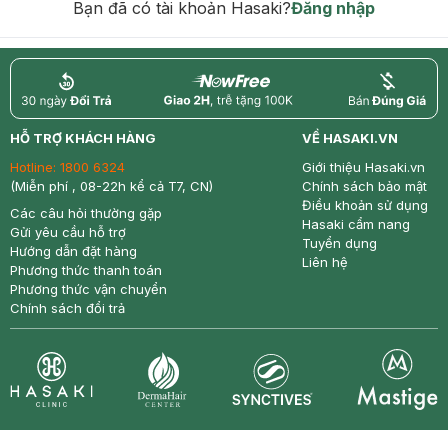
Bạn đã có tài khoản Hasaki?
Đăng nhập
return
nowfree
price
HỖ TRỢ KHÁCH HÀNG
VỀ HASAKI.VN
Hotline:
1800 6324
Giới thiệu Hasaki.vn
(Miễn phí , 08-22h kể cả T7, CN)
Chính sách bảo mật
Điều khoản sử dụng
Các câu hỏi thường gặp
Hasaki cẩm nang
Gửi yêu cầu hỗ trợ
Tuyển dụng
Hướng dẫn đặt hàng
Liên hệ
Phương thức thanh toán
Phương thức vận chuyển
Chính sách đổi trả
Synctives
Clinic
Dermahair
Mastige