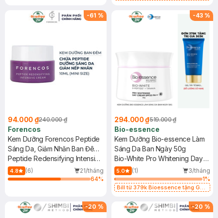
Tẩy Tế Bào Chết 60g
-
61
%
-
43
%
94.000 ₫
294.000 ₫
240.000 ₫
519.000 ₫
Forencos
Bio-essence
Kem Dưỡng Forencos Peptide
Kem Dưỡng Bio-essence Làm
Sáng Da, Giảm Nhăn Ban Đêm
Sáng Da Ban Ngày 50g
10ml
Peptide Redensifying Intensive
Bio-White Pro Whitening Day
Cream Mini
Cream SPF20 PA++
(6)
21/tháng
(1)
3/tháng
4.8
5.0
64
%
1
%
Bill từ 379k Bioessence tặng Gel
Tẩy Tế Bào Chết 60g
-
20
%
-
20
%