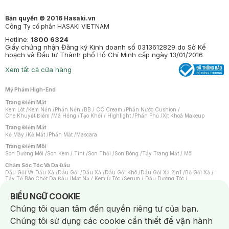
Bản quyền © 2016 Hasaki.vn
Công Ty cổ phần HASAKI VIETNAM
Hotline:
1800 6324
Giấy chứng nhận Đăng ký Kinh doanh số 0313612829 do Sở Kế
hoạch và Đầu tư Thành phố Hồ Chí Minh cấp ngày 13/01/2016
Xem tất cả cửa hàng
Mỹ Phẩm High-End
Trang Điểm Mặt
Kem Lót
/
Kem Nền
/
Phấn Nền
/
BB / CC Cream
/
Phấn Nước Cushion
/
Che Khuyết Điểm
/
Má Hồng
/
Tạo Khối / Highlight
/
Phấn Phủ
/
Xịt Khoá Makeup
Trang Điểm Mắt
Kẻ Mày
/
Kẻ Mắt
/
Phấn Mắt
/
Mascara
Trang Điểm Môi
Son Dưỡng Môi
/
Son Kem / Tint
/
Son Thỏi
/
Son Bóng
/
Tẩy Trang Mắt / Môi
Chăm Sóc Tóc Và Da Đầu
Dầu Gội Và Dầu Xả
/
Dầu Gội
/
Dầu Xả
/
Dầu Gội Khô
/
Dầu Gội Xả 2in1
/
Bộ Gội Xả
/
Tẩy Tế Bào Chết Da Đầu
/
Mặt Nạ / Kem Ủ Tóc
/
Serum / Dầu Dưỡng Tóc
/
Xịt Dưỡng Tóc
/
Thuốc Nhuộm Tóc
/
Sản Phẩm Tạo Kiểu Tóc
/
Dụng Cụ Chăm Sóc Tóc
/
Máy Sấy Tóc
/
Lược
/
Bộ Chăm Sóc Tóc
/
Phụ Kiện Tóc
Notice about cookies usage
BIỂU NGỮ COOKIE
Chăm Sóc Cơ Thể
Chúng tôi quan tâm đến quyền riêng tư của bạn.
Kem Tẩy Lông
/
Dụng Cụ Tẩy Lông
Chúng tôi sử dụng các cookie cần thiết để vận hành
Nước Hoa
Nước Hoa Nữ
/
Nước Hoa Nam
/
Nước Hoa Cao Cấp
/
Xịt Thơm Toàn Thân
/