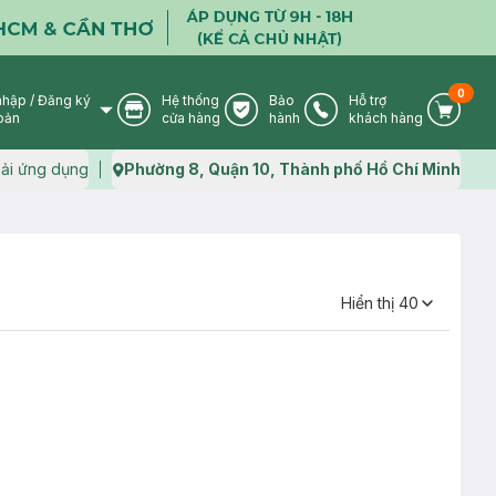
0
nhập
/
Đăng ký
Hệ thống
Bảo
Hỗ trợ
User Icon
Store Icon
Warranty Icon
Phone Icon
Cart I
oản
cửa hàng
hành
khách hàng
ải ứng dụng
Phường 8, Quận 10, Thành phố Hồ Chí Minh
Map icon
Hiển thị
40