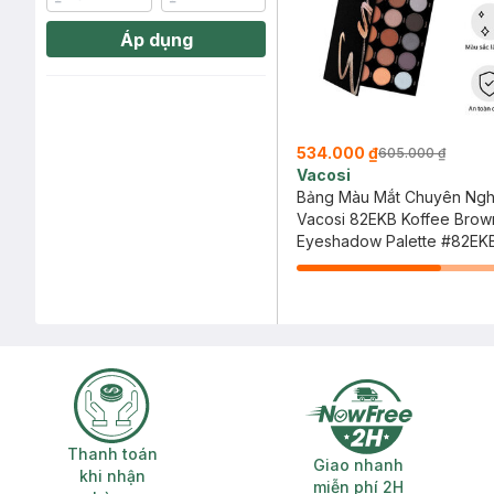
Áp dụng
534.000 ₫
605.000 ₫
Vacosi
Bảng Màu Mắt Chuyên Ngh
Vacosi 82EKB Koffee Brow
Eyeshadow Palette #82EKB
Brown
Thanh toán khi nhận hàng
Giao nhanh miễ
Thanh toán
Giao nhanh
khi nhận
miễn phí 2H