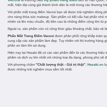
VACOSI
là thương hiệu
mỹ phẩm trang điểm
đến từ Hàn Quốc, nổ
mắt, hiện đại cùng giá thành bình dân là một trong các thương hi
Với phấn mắt trang điểm Vacosi bạn sẽ được trải nghiệm dòng p
cho nàng thỏa sức makeup. Sản phẩm có kết cấu hạt phấn nhỏ mị
nhiên và lên màu chuẩn, độ bền cao là những điểm cộng lớn từ
p
Ngoài ra, sản phẩm còn có công thức giàu khoáng chất, bảo vệ 
Phấn Mắt Trang Điểm Vacosi
được phân phối rộng khắp toàn qu
cung cấp các sản phẩm làm đẹp. Tuy nhiên với thị trường hàng 
phần an tâm khi sử dụng.
Hiện nay tại Hasaki đã có các sản phẩm đến từ các thương hiệu 
phẩm và dịch vụ lớn nhất với chủng loại đa dạng, phong phú sẽ 
Với phương châm
"Chất lượng thật - Giá trị thật”
,
Hasaki.vn
lu
được những trải nghiệm mua sắm tốt nhất.