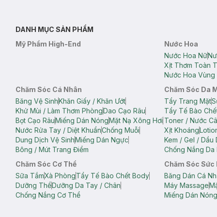
DANH MỤC SẢN PHẨM
Mỹ Phẩm High-End
Nước Hoa
Nước Hoa Nữ
Nư
Xịt Thơm Toàn 
Nước Hoa Vùng 
Chăm Sóc Cá Nhân
Chăm Sóc Da 
Băng Vệ Sinh
Khăn Giấy / Khăn Ướt
Tẩy Trang Mặt
S
Khử Mùi / Làm Thơm Phòng
Dao Cạo Râu
Tẩy Tế Bào Chế
Bọt Cạo Râu
Miếng Dán Nóng
Mặt Nạ Xông Hơi
Toner / Nước C
Nước Rửa Tay / Diệt Khuẩn
Chống Muỗi
Xịt Khoáng
Lotio
Dung Dịch Vệ Sinh
Miếng Dán Ngực
Kem / Gel / Dầu
Bông / Mút Trang Điểm
Chống Nắng Da 
Chăm Sóc Cơ Thể
Chăm Sóc Sức
Sữa Tắm
Xà Phòng
Tẩy Tế Bào Chết Body
Băng Dán Cá Nh
Dưỡng Thể
Dưỡng Da Tay / Chân
Máy Massage
Mặ
Chống Nắng Cơ Thể
Miếng Dán Nón