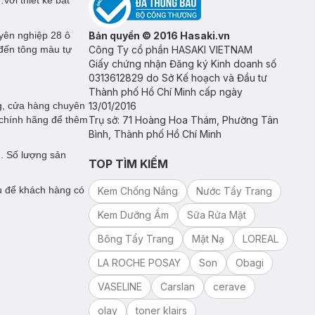
với thiết kế bắt
yên nghiệp 28 ô
Bản quyền © 2016 Hasaki.vn
 đến tông màu tự
Công Ty cổ phần HASAKI VIETNAM
Giấy chứng nhận Đăng ký Kinh doanh số
0313612829 do Sở Kế hoạch và Đầu tư
Thành phố Hồ Chí Minh cấp ngày
g, cửa hàng chuyên
13/01/2016
 chính hãng để thêm
Trụ sở: 71 Hoàng Hoa Thám, Phường Tân
Bình, Thành phố Hồ Chí Minh
g. Số lượng sản
TOP TÌM KIẾM
ụ để khách hàng có
Kem Chống Nắng
Nước Tẩy Trang
Kem Dưỡng Ẩm
Sữa Rửa Mặt
Bông Tẩy Trang
Mặt Nạ
LOREAL
LA ROCHE POSAY
Son
Obagi
VASELINE
Carslan
cerave
olay
toner klairs