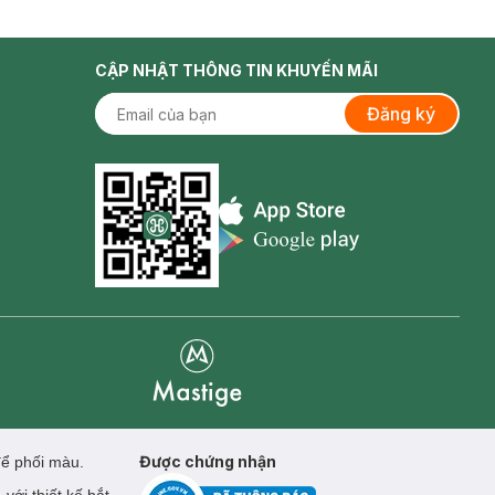
CẬP NHẬT THÔNG TIN KHUYẾN MÃI
Đăng ký
Appstore icon
Goolge Play icon
Mastige
Được chứng nhận
để phối màu.