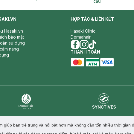
cầu
SAKI.VN
HỢP TÁC & LIÊN KẾT
iệu Hasaki.vn
Hasaki Clinic
sách bảo mật
Dermahair
hoản sử dụng
 cẩm nang
facebook
THANH TOÁN
instagram
tiktok
dụng
master card
ATM card
visa card
Synctives
Dermahair
 giúp bạn trẻ trung và nổi bật hơn mà không cần tốn nhiều thời gian 