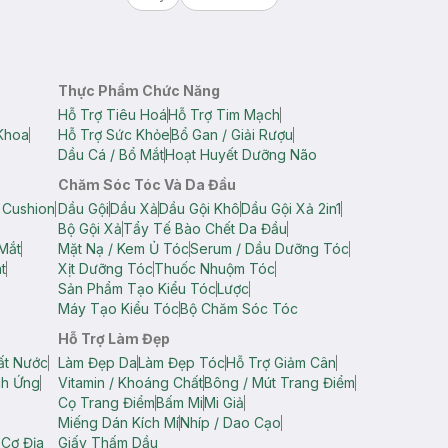
Thực Phẩm Chức Năng
Hỗ Trợ Tiêu Hoá
Hỗ Trợ Tim Mạch
Khoa
Hỗ Trợ Sức Khỏe
Bổ Gan / Giải Rượu
Dầu Cá / Bổ Mắt
Hoạt Huyết Dưỡng Não
Chăm Sóc Tóc Và Da Đầu
 Cushion
Dầu Gội
Dầu Xả
Dầu Gội Khô
Dầu Gội Xả 2in1
Bộ Gội Xả
Tẩy Tế Bào Chết Da Đầu
Mắt
Mặt Nạ / Kem Ủ Tóc
Serum / Dầu Dưỡng Tóc
t
Xịt Dưỡng Tóc
Thuốc Nhuộm Tóc
Sản Phẩm Tạo Kiểu Tóc
Lược
Máy Tạo Kiểu Tóc
Bộ Chăm Sóc Tóc
Hỗ Trợ Làm Đẹp
ất Nước
Làm Đẹp Da
Làm Đẹp Tóc
Hỗ Trợ Giảm Cân
ch Ứng
Vitamin / Khoáng Chất
Bông / Mút Trang Điểm
Cọ Trang Điểm
Bấm Mi
Mi Giả
Miếng Dán Kích Mí
Nhíp / Dao Cạo
 Cơ Địa
Giấy Thấm Dầu