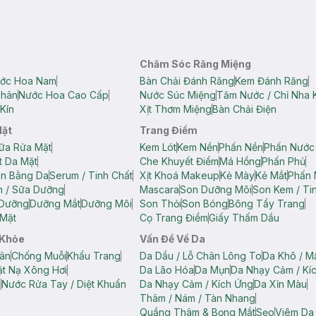
Chăm Sóc Răng Miệng
ớc Hoa Nam
Bàn Chải Đánh Răng
Kem Đánh Răng
Thân
Nước Hoa Cao Cấp
Nước Súc Miệng
Tăm Nước / Chỉ Nha 
Kín
Xịt Thơm Miệng
Bàn Chải Điện
Mặt
Trang Điểm
ữa Rửa Mặt
Kem Lót
Kem Nền
Phấn Nền
Phấn Nước
t Da Mặt
Che Khuyết Điểm
Má Hồng
Phấn Phủ
ân Bằng Da
Serum / Tinh Chất
Xịt Khoá Makeup
Kẻ Mày
Kẻ Mắt
Phấn 
n / Sữa Dưỡng
Mascara
Son Dưỡng Môi
Son Kem / Tin
 Dưỡng
Dưỡng Mắt
Dưỡng Môi
Son Thỏi
Son Bóng
Bông Tẩy Trang
Mặt
Cọ Trang Điểm
Giấy Thấm Dầu
 Khỏe
Vấn Đề Về Da
ân
Chống Muỗi
Khẩu Trang
Da Dầu / Lỗ Chân Lông To
Da Khô / M
t Nạ Xông Hơi
Da Lão Hóa
Da Mụn
Da Nhạy Cảm / Kí
g
Nước Rửa Tay / Diệt Khuẩn
Da Nhạy Cảm / Kích Ứng
Da Xỉn Màu
Thâm / Nám / Tàn Nhang
Quầng Thâm & Bọng Mắt
Sẹo
Viêm Da