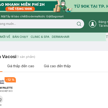
 Mặt
Tẩy tế bào chết
Bioderma
Nước Giặt
Bagsmart
Đăng 
Search icon
Tài kh
T
MỚI VỀ
BÁN CHẠY
CLINIC & SPA
DERMAHAIR
 Vacosi
(
1
sản phẩm)
Giá thấp đến cao
Giá cao đến thấp
-
12
%