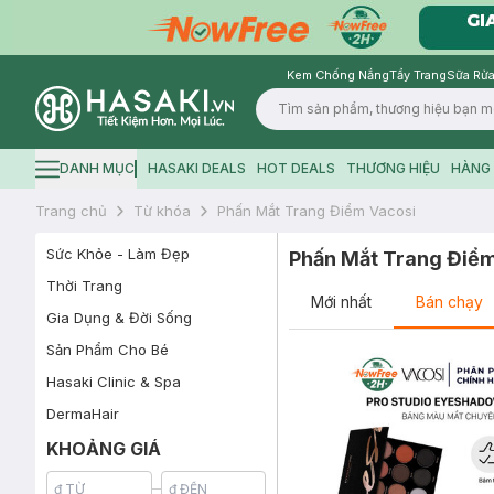
Kem Chống Nắng
Tẩy Trang
Sữa Rửa
Logo
DANH MỤC
HASAKI DEALS
HOT DEALS
THƯƠNG HIỆU
HÀNG 
Hamburger icon
Trang chủ
Từ khóa
Phấn Mắt Trang Điểm Vacosi
Sức Khỏe - Làm Đẹp
Phấn Mắt Trang Điểm
Thời Trang
Mới nhất
Bán chạy
Gia Dụng & Đời Sống
Sản Phẩm Cho Bé
Hasaki Clinic & Spa
DermaHair
KHOẢNG GIÁ