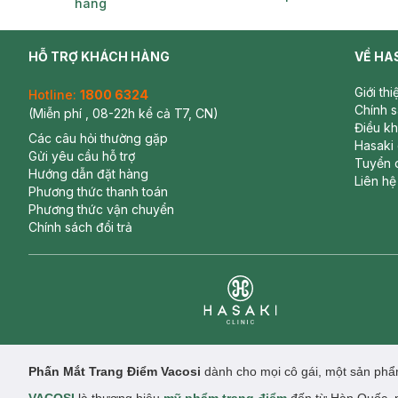
hàng
HỖ TRỢ KHÁCH HÀNG
VỀ HA
Giới th
Hotline:
1800 6324
Chính 
(Miễn phí , 08-22h kể cả T7, CN)
Điều k
Các câu hỏi thường gặp
Hasaki
Gửi yêu cầu hỗ trợ
Tuyển 
Hướng dẫn đặt hàng
Liên hệ
Phương thức thanh toán
Phương thức vận chuyển
Chính sách đổi trả
Clinic
Phấn Mắt Trang Điểm Vacosi
dành cho mọi cô gái, một sản phẩm