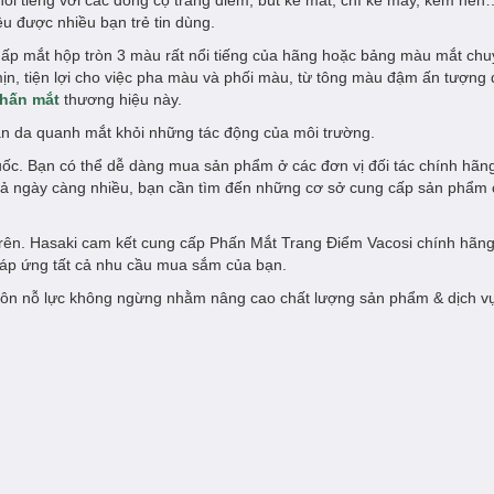
i tiếng với các dòng cọ trang điểm, bút kẻ mắt, chì kẻ mày, kem nền…
ệu được nhiều bạn trẻ tin dùng.
hấp mắt hộp tròn 3 màu rất nổi tiếng của hãng hoặc bảng màu mắt chu
n, tiện lợi cho việc pha màu và phối màu, từ tông màu đậm ấn tượng
hấn mắt
thương hiệu này.
làn da quanh mắt khỏi những tác động của môi trường.
ốc. Bạn có thể dễ dàng mua sản phẩm ở các đơn vị đối tác chính hãn
giả ngày càng nhiều, bạn cần tìm đến những cơ sở cung cấp sản phẩm
trên. Hasaki cam kết cung cấp Phấn Mắt Trang Điểm Vacosi chính hãn
đáp ứng tất cả nhu cầu mua sắm của bạn.
ôn nỗ lực không ngừng nhằm nâng cao chất lượng sản phẩm & dịch v