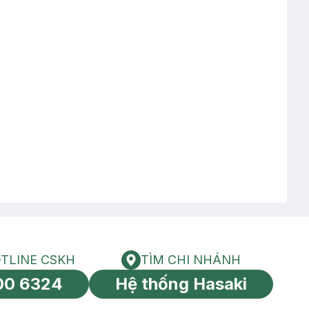
TLINE CSKH
TÌM CHI NHÁNH
HOTLINE CSKH
Tìm chi nhánh
00 6324
Hệ thống Hasaki
tín toàn cầu