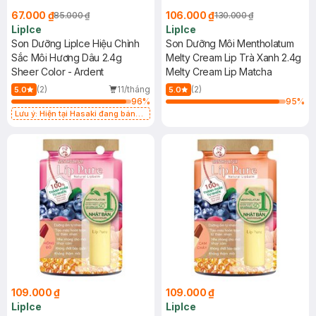
67.000 ₫
106.000 ₫
85.000 ₫
130.000 ₫
LipIce
LipIce
Son Dưỡng LipIce Hiệu Chỉnh
Son Dưỡng Môi Mentholatum
Sắc Môi Hương Dâu 2.4g
Melty Cream Lip Trà Xanh 2.4g
Sheer Color - Ardent
Melty Cream Lip Matcha
(2)
11/tháng
(2)
5.0
5.0
96
%
95
%
Lưu ý: Hiện tại Hasaki đang bán
song song cả 2 mẫu cũ và mới.
109.000 ₫
109.000 ₫
LipIce
LipIce