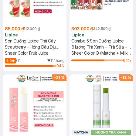
85.000 ₫
303.000 ₫
112.000 ₫
342.500 ₫
LipIce
LipIce
Son Dưỡng Lipice Trái Cây
Combo 5 Son Dưỡng LipIce
Strawberry - Hồng Dâu Dịu
(Hương Trà Xanh + Trà Sữa +
Ngọt 4g
Sheer Color Fruit Juice
Trà Dâu + Trà Đào + Choco
Sheer Color Q (Matcha + Milk
Mint) 2.4g
Tea + Strawberry Tea + Peach
64
%
(11)
11/tháng
4.9
Tea + Choco Mint)
94
%
-
21
%
-
18
%