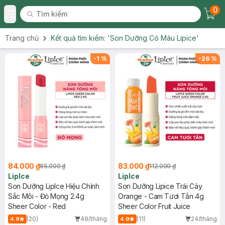
0
Tìm kiếm
Chec
Tìm kiếm
Toggle Menu
Trang chủ
Kết quả tìm kiếm:
'Son Dưỡng Có Màu Lipice'
-
1
%
-
26
%
84.000 ₫
83.000 ₫
85.000 ₫
112.000 ₫
LipIce
LipIce
Son Dưỡng LipIce Hiệu Chỉnh
Son Dưỡng Lipice Trái Cây
Sắc Môi - Đỏ Mọng 2.4g
Orange - Cam Tươi Tắn 4g
Sheer Color - Red
Sheer Color Fruit Juice
(20)
49/tháng
(11)
24/tháng
4.9
4.9