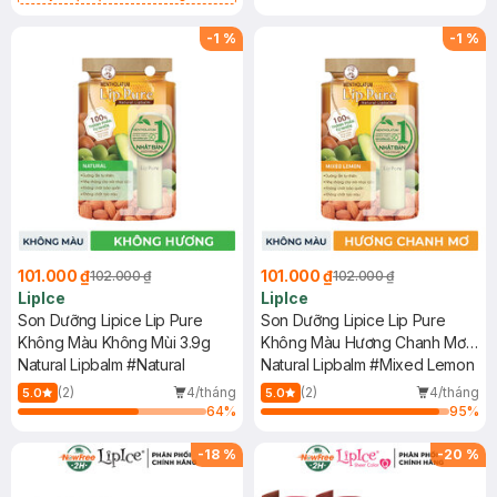
song song cả 2 mẫu cũ và mới.
-
1
%
-
1
%
101.000 ₫
101.000 ₫
102.000 ₫
102.000 ₫
LipIce
LipIce
Son Dưỡng Lipice Lip Pure
Son Dưỡng Lipice Lip Pure
Không Màu Không Mùi 3.9g
Không Màu Hương Chanh Mơ
Natural Lipbalm #Natural
3.9g
Natural Lipbalm #Mixed Lemon
(2)
4/tháng
(2)
4/tháng
5.0
5.0
64
%
95
%
-
18
%
-
20
%