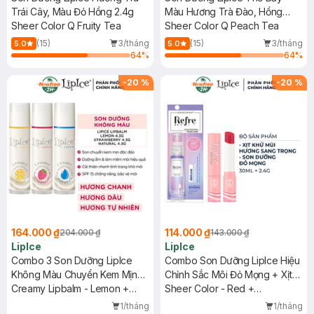
Trái Cây, Màu Đỏ Hồng 2.4g
Màu Hương Trà Đào, Hồng
Sheer Color Q Fruity Tea
Cam 2.4g
Sheer Color Q Peach Tea
(15)
3/tháng
(15)
3/tháng
5.0
5.0
64
%
64
%
-
20
%
-
20
%
164.000 ₫
114.000 ₫
204.000 ₫
143.000 ₫
LipIce
LipIce
Combo 3 Son Dưỡng LipIce
Combo Son Dưỡng LipIce Hiệu
Không Màu Chuyển Kem Mịn
Chỉnh Sắc Môi Đỏ Mọng + Xịt
(Hương Chanh + Hương Dâu +
Creamy Lipbalm - Lemon +
Khử Mùi Refre Hương Sang
Sheer Color - Red +
Không Hương) 4.3g
Strawberry + Natural
Trọng 2.4g+30ml
Deodorant Whitening Perfume
1/tháng
1/tháng