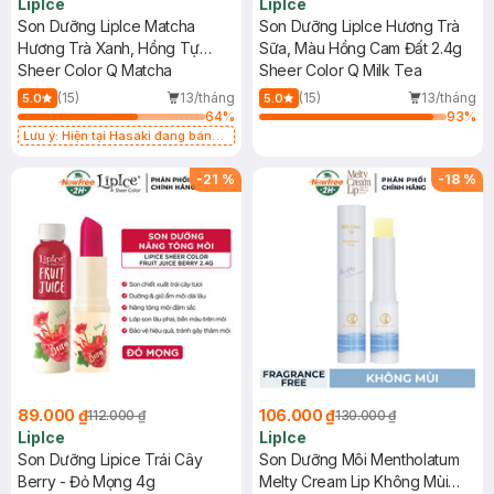
LipIce
LipIce
Son Dưỡng LipIce Matcha
Son Dưỡng LipIce Hương Trà
Hương Trà Xanh, Hồng Tự
Sữa, Màu Hồng Cam Đất 2.4g
Nhiên 2.4g
Sheer Color Q Matcha
Sheer Color Q Milk Tea
(15)
13/tháng
(15)
13/tháng
5.0
5.0
64
%
93
%
Lưu ý: Hiện tại Hasaki đang bán
song song cả 2 mẫu cũ và mới.
-
21
%
-
18
%
89.000 ₫
106.000 ₫
112.000 ₫
130.000 ₫
LipIce
LipIce
Son Dưỡng Lipice Trái Cây
Son Dưỡng Môi Mentholatum
Berry - Đỏ Mọng 4g
Melty Cream Lip Không Mùi