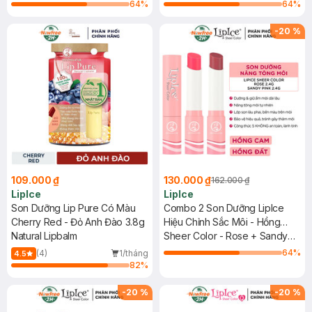
- Deluxe
64
%
64
%
-
20
%
109.000 ₫
130.000 ₫
162.000 ₫
LipIce
LipIce
Son Dưỡng Lip Pure Có Màu
Combo 2 Son Dưỡng LipIce
Cherry Red - Đỏ Anh Đào 3.8g
Hiệu Chỉnh Sắc Môi - Hồng
Natural Lipbalm
Cam + Hồng Đất 2.4g
Sheer Color - Rose + Sandy
Pink
64
%
(4)
1/tháng
4.5
82
%
-
20
%
-
20
%