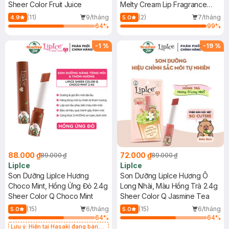
Sheer Color Fruit Juice
2.4g
Melty Cream Lip Fragrance
Free
(11)
9/tháng
(2)
7/tháng
4.9
5.0
64
%
99
%
-
1
%
-
19
%
88.000 ₫
72.000 ₫
89.000 ₫
89.000 ₫
LipIce
LipIce
Son Dưỡng LipIce Hương
Son Dưỡng LipIce Hương Ô
Choco Mint, Hồng Ửng Đỏ 2.4g
Long Nhài, Màu Hồng Trà 2.4g
Sheer Color Q Choco Mint
Sheer Color Q Jasmine Tea
(15)
6/tháng
(15)
6/tháng
5.0
5.0
64
%
64
%
Lưu ý: Hiện tại Hasaki đang bán