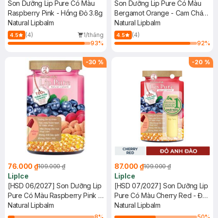
Son Dưỡng Lip Pure Có Màu
Son Dưỡng Lip Pure Có Màu
Raspberry Pink - Hồng Đỏ 3.8g
Bergamot Orange - Cam Cháy
Natural Lipbalm
3.8g
Natural Lipbalm
(4)
1/tháng
(4)
4.5
4.5
93
%
92
%
-
30
%
-
20
%
76.000 ₫
87.000 ₫
109.000 ₫
109.000 ₫
LipIce
LipIce
[HSD 06/2027] Son Dưỡng Lip
[HSD 07/2027] Son Dưỡng Lip
Pure Có Màu Raspberry Pink -
Pure Có Màu Cherry Red - Đỏ
Hồng Đỏ 3.8g
Natural Lipbalm
Anh Đào 3.8g
Natural Lipbalm
8
%
50
%