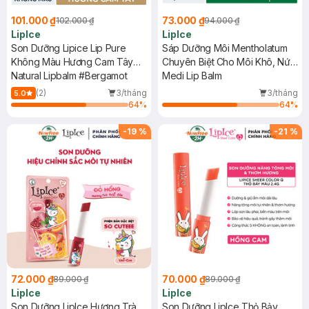
101.000 ₫
73.000 ₫
102.000 ₫
94.000 ₫
LipIce
LipIce
Son Dưỡng Lipice Lip Pure
Sáp Dưỡng Môi Mentholatum
Không Màu Hương Cam Tây
Chuyên Biệt Cho Môi Khô, Nứt
3.9g
Natural Lipbalm #Bergamot
Nẻ 7g
Medi Lip Balm
(2)
3/tháng
3/tháng
5.0
64
%
64
%
-
19
%
-
21
%
72.000 ₫
70.000 ₫
89.000 ₫
89.000 ₫
LipIce
LipIce
Son Dưỡng LipIce Hương Trà
Son Dưỡng LipIce Thỏ Bảy