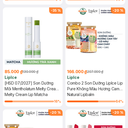
-
35
%
-
20
%
85.000 ₫
166.000 ₫
130.000 ₫
207.000 ₫
LipIce
LipIce
[HSD 07/2027] Son Dưỡng
Combo 2 Son Dưỡng LipIce Lip
Môi Mentholatum Melty Cream
Pure Không Màu Hương Cam
Lip Trà Xanh 2.4g
Melty Cream Lip Matcha
Tây + Có Màu Bergamot
Natural Lipbalm
Orange Cam Cháy 3.9g+3.8g
16
%
64
%
-
20
%
-
20
%
Chat i