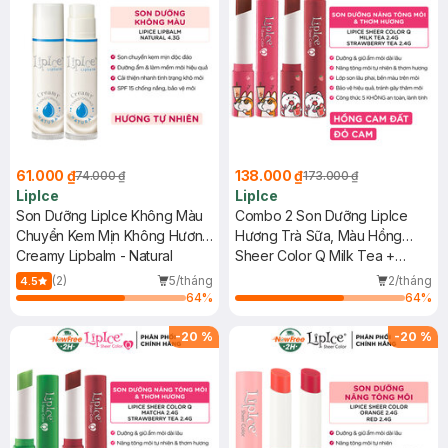
61.000 ₫
138.000 ₫
74.000 ₫
173.000 ₫
LipIce
LipIce
Son Dưỡng LipIce Không Màu
Combo 2 Son Dưỡng LipIce
Chuyển Kem Mịn Không Hương
Hương Trà Sữa, Màu Hồng
4.3g
Creamy Lipbalm - Natural
Cam Đất + Hương Trà Dâu -
Sheer Color Q Milk Tea +
Màu Đỏ Cam 2.4g
Strawberry Tea
(2)
5/tháng
2/tháng
4.5
64
%
64
%
-
20
%
-
20
%