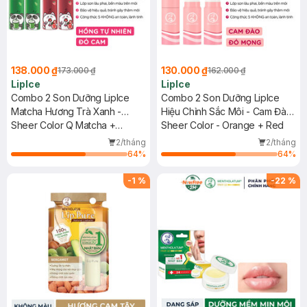
138.000 ₫
130.000 ₫
173.000 ₫
162.000 ₫
LipIce
LipIce
Combo 2 Son Dưỡng LipIce
Combo 2 Son Dưỡng LipIce
Matcha Hương Trà Xanh -
Hiệu Chỉnh Sắc Môi - Cam Đào
Hồng Tự Nhiên + Hương Trà
Sheer Color Q Matcha +
+ Đỏ Mọng 2.4g
Sheer Color - Orange + Red
Dâu - Màu Đỏ Cam 2.4g
Strawberry Tea
2/tháng
2/tháng
64
%
64
%
-
1
%
-
22
%