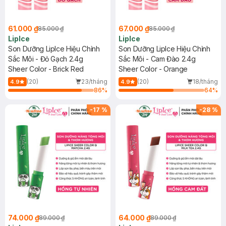
61.000 ₫
67.000 ₫
85.000 ₫
85.000 ₫
LipIce
LipIce
Son Dưỡng LipIce Hiệu Chỉnh
Son Dưỡng LipIce Hiệu Chỉnh
Sắc Môi - Đỏ Gạch 2.4g
Sắc Môi - Cam Đào 2.4g
Sheer Color - Brick Red
Sheer Color - Orange
(20)
23/tháng
(20)
18/tháng
4.9
4.9
86
%
64
%
-
17
%
-
28
%
74.000 ₫
64.000 ₫
89.000 ₫
89.000 ₫