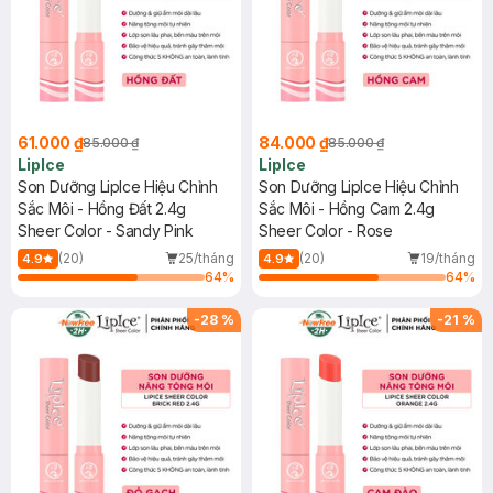
61.000 ₫
84.000 ₫
85.000 ₫
85.000 ₫
LipIce
LipIce
Son Dưỡng LipIce Hiệu Chỉnh
Son Dưỡng LipIce Hiệu Chỉnh
Sắc Môi - Hồng Đất 2.4g
Sắc Môi - Hồng Cam 2.4g
Sheer Color - Sandy Pink
Sheer Color - Rose
(20)
25/tháng
(20)
19/tháng
4.9
4.9
64
%
64
%
-
28
%
-
21
%