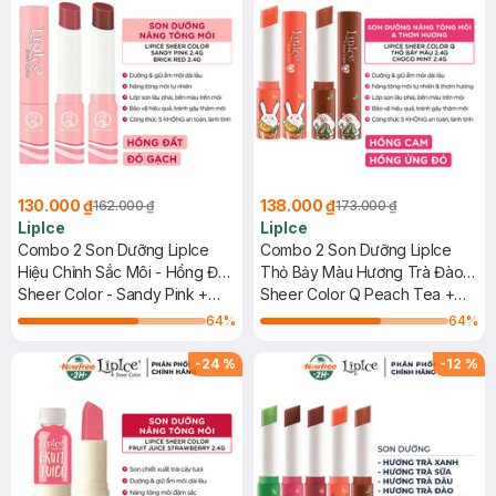
130.000 ₫
138.000 ₫
162.000 ₫
173.000 ₫
LipIce
LipIce
Combo 2 Son Dưỡng LipIce
Combo 2 Son Dưỡng LipIce
Hiệu Chỉnh Sắc Môi - Hồng Đất
Thỏ Bảy Màu Hương Trà Đào,
+ Đỏ Gạch 2.4g
Sheer Color - Sandy Pink +
Hồng Cam + Hương Choco
Sheer Color Q Peach Tea +
Brick Red
Mint, Hồng Ửng Đỏ 2.4g
Choco Mint
64
%
64
%
-
24
%
-
12
%