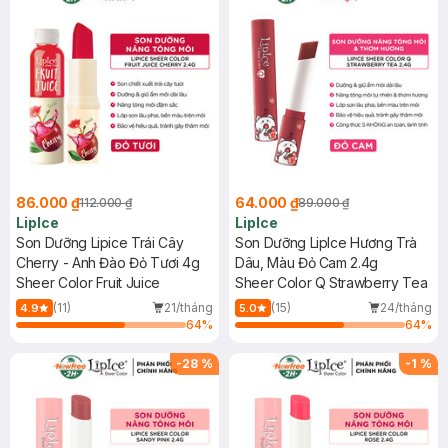
86.000 ₫
64.000 ₫
112.000 ₫
89.000 ₫
LipIce
LipIce
Son Dưỡng Lipice Trái Cây
Son Dưỡng LipIce Hương Trà
Cherry - Anh Đào Đỏ Tươi 4g
Dâu, Màu Đỏ Cam 2.4g
Sheer Color Fruit Juice
Sheer Color Q Strawberry Tea
(11)
21/tháng
(15)
24/tháng
4.9
5.0
64
%
64
%
-
28
%
-
1
%