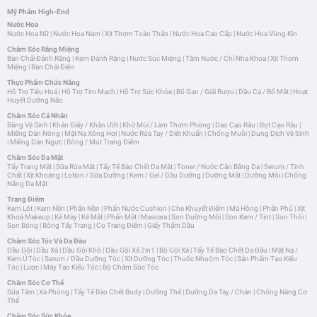
Mỹ Phẩm High-End
Nước Hoa
Nước Hoa Nữ
|
Nước Hoa Nam
|
Xịt Thơm Toàn Thân
|
Nước Hoa Cao Cấp
|
Nước Hoa Vùng Kín
Chăm Sóc Răng Miệng
Bàn Chải Đánh Răng
|
Kem Đánh Răng
|
Nước Súc Miệng
|
Tăm Nước / Chỉ Nha Khoa
|
Xịt Thơm
Miệng
|
Bàn Chải Điện
Thực Phẩm Chức Năng
Hỗ Trợ Tiêu Hoá
|
Hỗ Trợ Tim Mạch
|
Hỗ Trợ Sức Khỏe
|
Bổ Gan / Giải Rượu
|
Dầu Cá / Bổ Mắt
|
Hoạt
Huyết Dưỡng Não
Chăm Sóc Cá Nhân
Băng Vệ Sinh
|
Khăn Giấy / Khăn Ướt
|
Khử Mùi / Làm Thơm Phòng
|
Dao Cạo Râu
|
Bọt Cạo Râu
|
Miếng Dán Nóng
|
Mặt Nạ Xông Hơi
|
Nước Rửa Tay / Diệt Khuẩn
|
Chống Muỗi
|
Dung Dịch Vệ Sinh
|
Miếng Dán Ngực
|
Bông / Mút Trang Điểm
Chăm Sóc Da Mặt
Tẩy Trang Mặt
|
Sữa Rửa Mặt
|
Tẩy Tế Bào Chết Da Mặt
|
Toner / Nước Cân Bằng Da
|
Serum / Tinh
Chất
|
Xịt Khoáng
|
Lotion / Sữa Dưỡng
|
Kem / Gel / Dầu Dưỡng
|
Dưỡng Mắt
|
Dưỡng Môi
|
Chống
Nắng Da Mặt
Trang Điểm
Kem Lót
|
Kem Nền
|
Phấn Nền
|
Phấn Nước Cushion
|
Che Khuyết Điểm
|
Má Hồng
|
Phấn Phủ
|
Xịt
Khoá Makeup
|
Kẻ Mày
|
Kẻ Mắt
|
Phấn Mắt
|
Mascara
|
Son Dưỡng Môi
|
Son Kem / Tint
|
Son Thỏi
|
Son Bóng
|
Bông Tẩy Trang
|
Cọ Trang Điểm
|
Giấy Thấm Dầu
Chăm Sóc Tóc Và Da Đầu
Dầu Gội
|
Dầu Xả
|
Dầu Gội Khô
|
Dầu Gội Xả 2in1
|
Bộ Gội Xả
|
Tẩy Tế Bào Chết Da Đầu
|
Mặt Nạ /
Kem Ủ Tóc
|
Serum / Dầu Dưỡng Tóc
|
Xịt Dưỡng Tóc
|
Thuốc Nhuộm Tóc
|
Sản Phẩm Tạo Kiểu
Tóc
|
Lược
|
Máy Tạo Kiểu Tóc
|
Bộ Chăm Sóc Tóc
Chăm Sóc Cơ Thể
Sữa Tắm
|
Xà Phòng
|
Tẩy Tế Bào Chết Body
|
Dưỡng Thể
|
Dưỡng Da Tay / Chân
|
Chống Nắng Cơ
Thể
Chăm Sóc Sức Khỏe