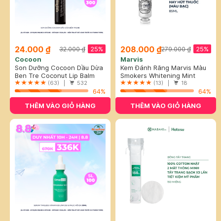
24.000 ₫
208.000 ₫
25%
25%
32.000 ₫
279.000 ₫
Cocoon
Marvis
Son Dưỡng Cocoon Dầu Dừa
Kem Đánh Răng Marvis Màu
Bến Tre 5g
Ben Tre Coconut Lip Balm
Bạc Cho Người Hút Thuốc
Smokers Whitening Mint
(63) |
532
85ml
Toothpaste
(13) |
18
64%
64%
THÊM VÀO GIỎ HÀNG
THÊM VÀO GIỎ HÀNG