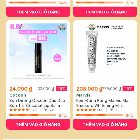
64%
61%
THÊM VÀO GIỎ HÀNG
THÊM VÀO GIỎ HÀNG
24.000 ₫
208.000 ₫
25%
25%
32.000 ₫
279.000 ₫
Cocoon
Marvis
Son Dưỡng Cocoon Dầu Dừa
Kem Đánh Răng Marvis Màu
Bến Tre 5g
Ben Tre Coconut Lip Balm
Bạc Cho Người Hút Thuốc
Smokers Whitening Mint
(63) |
532
85ml
Toothpaste
(13) |
18
64%
64%
THÊM VÀO GIỎ HÀNG
THÊM VÀO GIỎ HÀNG