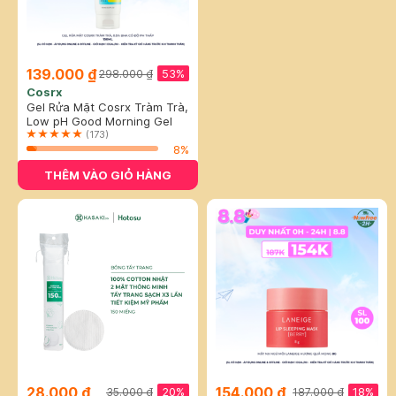
139.000 ₫
53%
298.000 ₫
Cosrx
Gel Rửa Mặt Cosrx Tràm Trà,
0.5% BHA Có Độ pH Thấp
Low pH Good Morning Gel
150ml
Cleanser
(173)
8%
THÊM VÀO GIỎ HÀNG
28.000 ₫
154.000 ₫
20%
18%
35.000 ₫
187.000 ₫