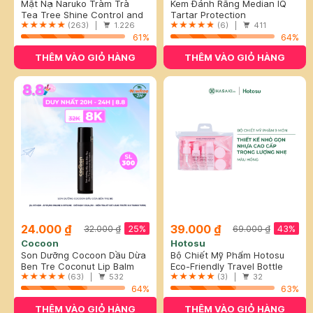
Mặt Nạ Naruko Tràm Trà
Kem Đánh Răng Median IQ
Kiểm Soát Dầu Và Giảm Mụn
Tea Tree Shine Control and
93% Trắng Răng Màu Trắng
Tartar Protection
26ml
Blemish Clear Mask
(263) |
1.226
Bạc 120g
Toothpaste - White
(6) |
411
61%
64%
THÊM VÀO GIỎ HÀNG
THÊM VÀO GIỎ HÀNG
24.000 ₫
39.000 ₫
25%
43%
32.000 ₫
69.000 ₫
Cocoon
Hotosu
Son Dưỡng Cocoon Dầu Dừa
Bộ Chiết Mỹ Phẩm Hotosu
Bến Tre 5g
Ben Tre Coconut Lip Balm
Hồng (9 Món)
Eco-Friendly Travel Bottle
(63) |
532
Sets
(3) |
32
64%
63%
THÊM VÀO GIỎ HÀNG
THÊM VÀO GIỎ HÀNG