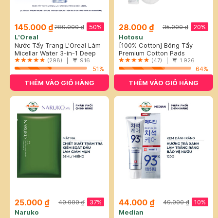
145.000 ₫
28.000 ₫
50%
20%
289.000 ₫
35.000 ₫
L'Oreal
Hotosu
Nước Tẩy Trang L'Oreal Làm
[100% Cotton] Bông Tẩy
Sạch Sâu Trang Điểm 400ml
Micellar Water 3-in-1 Deep
Trang Hotosu Cao Cấp 150
Premium Cotton Pads
Cleansing Even For Sensitive
(298) |
916
Miếng
(47) |
1.926
Skin
51%
64%
THÊM VÀO GIỎ HÀNG
THÊM VÀO GIỎ HÀNG
25.000 ₫
44.000 ₫
37%
10%
40.000 ₫
49.000 ₫
Naruko
Median