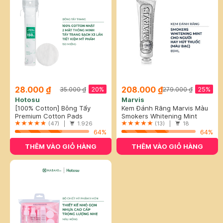
28.000 ₫
208.000 ₫
20%
25%
35.000 ₫
279.000 ₫
Hotosu
Marvis
[100% Cotton] Bông Tẩy
Kem Đánh Răng Marvis Màu
Trang Hotosu Cao Cấp 150
Premium Cotton Pads
Bạc Cho Người Hút Thuốc
Smokers Whitening Mint
Miếng
(47) |
1.926
85ml
Toothpaste
(13) |
18
64%
64%
THÊM VÀO GIỎ HÀNG
THÊM VÀO GIỎ HÀNG