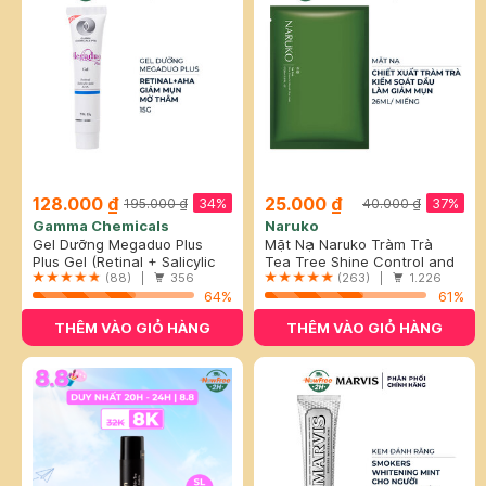
128.000 ₫
25.000 ₫
34%
37%
195.000 ₫
40.000 ₫
Gamma Chemicals
Naruko
Gel Dưỡng Megaduo Plus
Mặt Nạ Naruko Tràm Trà
Giảm Mụn, Mờ Thâm 15g
Plus Gel (Retinal + Salicylic
Kiểm Soát Dầu Và Giảm Mụn
Tea Tree Shine Control and
Acid + AHA)
(88) |
356
26ml
Blemish Clear Mask
(263) |
1.226
64%
61%
THÊM VÀO GIỎ HÀNG
THÊM VÀO GIỎ HÀNG