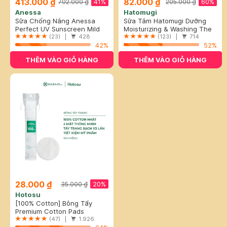
413.000 ₫
82.000 ₫
41%
60%
702.000 ₫
205.000 ₫
Anessa
Hatomugi
Sữa Chống Nắng Anessa
Sữa Tắm Hatomugi Dưỡng
Cho Da Nhạy Cảm & Trẻ Em
Perfect UV Sunscreen Mild
Ẩm Chiết Xuất Ý Dĩ 800ml
Moisturizing & Washing The
60ml (Mới)
Milk (For Sensitive Skin)
(23) |
428
Body Soap
(123) |
714
SPF50+/PA++++
42%
52%
THÊM VÀO GIỎ HÀNG
THÊM VÀO GIỎ HÀNG
28.000 ₫
20%
35.000 ₫
Hotosu
[100% Cotton] Bông Tẩy
Trang Hotosu Cao Cấp 150
Premium Cotton Pads
Miếng
(47) |
1.926