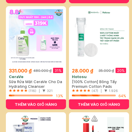
331.000 ₫
28.000 ₫
31%
20%
480.000 ₫
35.000 ₫
CeraVe
Hotosu
Sữa Rửa Mặt CeraVe Cho Da
[100% Cotton] Bông Tẩy
Thường Đến Khô 473ml
Hydrating Cleanser
Trang Hotosu Cao Cấp 150
Premium Cotton Pads
(116) |
321
Miếng
(47) |
1.926
13%
64%
THÊM VÀO GIỎ HÀNG
THÊM VÀO GIỎ HÀNG