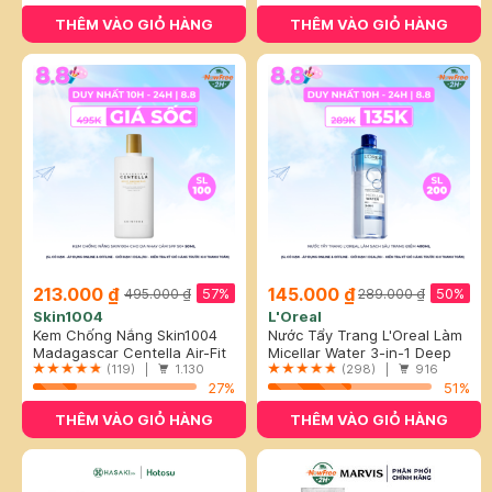
THÊM VÀO GIỎ HÀNG
THÊM VÀO GIỎ HÀNG
213.000 ₫
145.000 ₫
57%
50%
495.000 ₫
289.000 ₫
Skin1004
L'Oreal
Kem Chống Nắng Skin1004
Nước Tẩy Trang L'Oreal Làm
Cho Da Nhạy Cảm SPF 50+
Madagascar Centella Air-Fit
Sạch Sâu Trang Điểm 400ml
Micellar Water 3-in-1 Deep
50ml
Suncream Plus SPF50+
(119) |
1.130
Cleansing Even For Sensitive
(298) |
916
PA++++
27%
Skin
51%
THÊM VÀO GIỎ HÀNG
THÊM VÀO GIỎ HÀNG