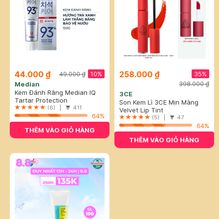
44.000 ₫
258.000 ₫
10%
35%
49.000 ₫
Median
398.000 ₫
Kem Đánh Răng Median IQ
3CE
93% Trắng Răng Màu Trắng
Tartar Protection
Son Kem Lì 3CE Mịn Màng
Bạc 120g
Toothpaste - White
(6) |
411
Như Nhung Childlike - Cam
Velvet Lip Tint
64%
Cháy 4g
(5) |
47
64%
THÊM VÀO GIỎ HÀNG
THÊM VÀO GIỎ HÀNG