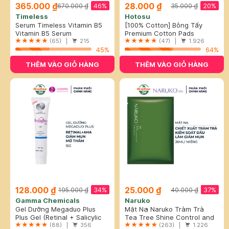
365.000 ₫
28.000 ₫
46%
20%
670.000 ₫
35.000 ₫
Timeless
Hotosu
Serum Timeless Vitamin B5
[100% Cotton] Bông Tẩy
Làm Dịu & Phục Hồi Da 30ml
Vitamin B5 Serum
Trang Hotosu Cao Cấp 150
Premium Cotton Pads
(65) |
215
Miếng
(47) |
1.926
45%
64%
THÊM VÀO GIỎ HÀNG
THÊM VÀO GIỎ HÀNG
128.000 ₫
25.000 ₫
34%
37%
195.000 ₫
40.000 ₫
Gamma Chemicals
Naruko
Gel Dưỡng Megaduo Plus
Mặt Nạ Naruko Tràm Trà
Giảm Mụn, Mờ Thâm 15g
Plus Gel (Retinal + Salicylic
Kiểm Soát Dầu Và Giảm Mụn
Tea Tree Shine Control and
Acid + AHA)
(88) |
356
26ml
Blemish Clear Mask
(263) |
1.226