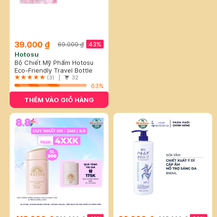
39.000 ₫
43%
69.000 ₫
Hotosu
Bộ Chiết Mỹ Phẩm Hotosu
Hồng (9 Món)
Eco-Friendly Travel Bottle
Sets
(3) |
32
63%
THÊM VÀO GIỎ HÀNG