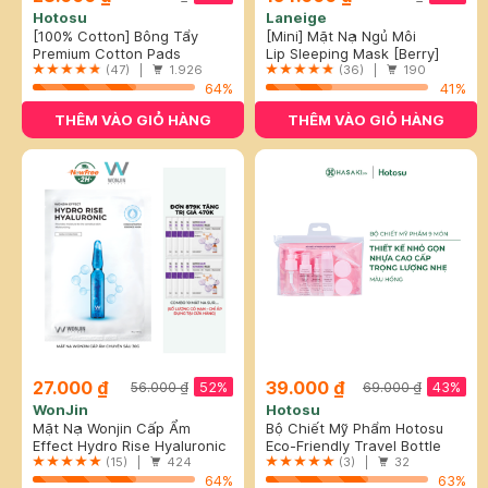
Hotosu
Laneige
[100% Cotton] Bông Tẩy
[Mini] Mặt Nạ Ngủ Môi
Trang Hotosu Cao Cấp 150
Premium Cotton Pads
Laneige Hương Quả Mọng 8g
Lip Sleeping Mask [Berry]
Miếng
(47) |
1.926
(36) |
190
64%
41%
THÊM VÀO GIỎ HÀNG
THÊM VÀO GIỎ HÀNG
27.000 ₫
39.000 ₫
52%
43%
56.000 ₫
69.000 ₫
WonJin
Hotosu
Mặt Nạ Wonjin Cấp Ẩm
Bộ Chiết Mỹ Phẩm Hotosu
Chuyên Sâu 30g
Effect Hydro Rise Hyaluronic
Hồng (9 Món)
Eco-Friendly Travel Bottle
Concentrated Essence Mask
(15) |
424
Sets
(3) |
32
64%
63%