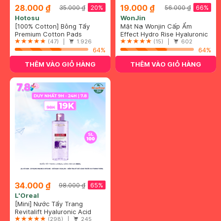
28.000 ₫
19.000 ₫
20%
66%
35.000 ₫
56.000 ₫
Hotosu
WonJin
[100% Cotton] Bông Tẩy
Mặt Nạ Wonjin Cấp Ẩm
Trang Hotosu Cao Cấp 150
Premium Cotton Pads
Chuyên Sâu 30g
Effect Hydro Rise Hyaluronic
Miếng
(47) |
1.926
Concentrated Essence Mask
(15) |
602
64%
64%
THÊM VÀO GIỎ HÀNG
THÊM VÀO GIỎ HÀNG
34.000 ₫
65%
98.000 ₫
L'Oreal
[Mini] Nước Tẩy Trang
L'Oreal Căng Mịn Da 95ml
Revitalift Hyaluronic Acid
Hydrating Micellar Water
(298) |
245