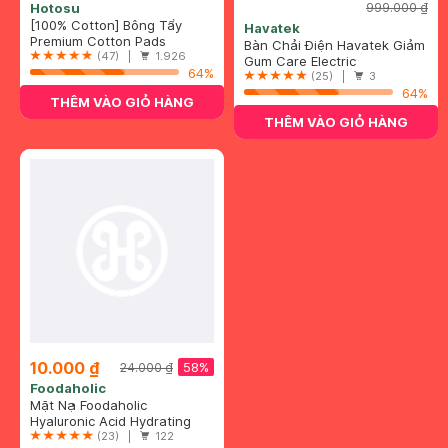
Hotosu
999.000 ₫
[100% Cotton] Bông Tẩy
Havatek
Trang Hotosu Cao Cấp 150
Premium Cotton Pads
Bàn Chải Điện Havatek Giảm
Miếng
(47) |
1.926
Chấn Nướu Màu Hồng
Gum Care Electric
64%
Toothbrush
(25) |
3
64%
THÊM VÀO GIỎ HÀNG
THÊM VÀO GIỎ HÀNG
10.000 ₫
58%
24.000 ₫
Foodaholic
Mặt Nạ Foodaholic
Hyaluronic Acid Cấp Ẩm Đa
Hyaluronic Acid Hydrating
Tầng 23ml
Mask
(23) |
122