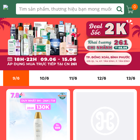
0
9/6
10/6
11/6
12/6
13/6