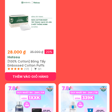
28.000 ₫
20%
35.000 ₫
Hotosu
[100% Cotton] Bông Tẩy
Trang Hotosu Hộp 80 Miếng
Embossed Cotton Puffs
(17) |
91
THÊM VÀO GIỎ HÀNG