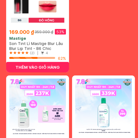
169.000 ₫
53%
359.000 ₫
Mastige
Son Tint Lì Mastige Blur Lâu
Trôi Màu B6 Đỏ Hồng 3.8g
Blur Lip Tint - B6 Chic
(2) |
4
62%
THÊM VÀO GIỎ HÀNG