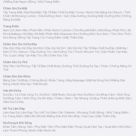
|
Miếng Dán Ngực
|
Bông / Mút Trang Điểm
Chăm Sóc Da Mặt
Tẩy Trang Mặt
|
Sữa Rửa Mặt
|
Tẩy Tế Bào Chết Da Mặt
|
Toner / Nước Cân Bằng Da
|
Serum / Tinh
Chất
|
Xịt Khoáng
|
Lotion / Sữa Dưỡng
|
Kem / Gel / Dầu Dưỡng
|
Dưỡng Mắt
|
Dưỡng Môi
|
Chống
Nắng Da Mặt
Trang Điểm
Kem Lót
|
Kem Nền
|
Phấn Nền
|
Phấn Nước Cushion
|
Che Khuyết Điểm
|
Má Hồng
|
Phấn Phủ
|
Xịt
Khoá Makeup
|
Kẻ Mày
|
Kẻ Mắt
|
Phấn Mắt
|
Mascara
|
Son Dưỡng Môi
|
Son Kem / Tint
|
Son Thỏi
|
Son Bóng
|
Bông Tẩy Trang
|
Cọ Trang Điểm
|
Giấy Thấm Dầu
Chăm Sóc Tóc Và Da Đầu
Dầu Gội
|
Dầu Xả
|
Dầu Gội Khô
|
Dầu Gội Xả 2in1
|
Bộ Gội Xả
|
Tẩy Tế Bào Chết Da Đầu
|
Mặt Nạ /
Kem Ủ Tóc
|
Serum / Dầu Dưỡng Tóc
|
Xịt Dưỡng Tóc
|
Thuốc Nhuộm Tóc
|
Sản Phẩm Tạo Kiểu
Tóc
|
Lược
|
Máy Tạo Kiểu Tóc
|
Bộ Chăm Sóc Tóc
Chăm Sóc Cơ Thể
Sữa Tắm
|
Xà Phòng
|
Tẩy Tế Bào Chết Body
|
Dưỡng Thể
|
Dưỡng Da Tay / Chân
|
Chống Nắng Cơ
Thể
Chăm Sóc Sức Khỏe
Băng Dán Cá Nhân
|
Chống Muỗi
|
Khẩu Trang
|
Máy Massage
|
Mặt Nạ Xông Hơi
|
Miếng Dán
Nóng
|
Nước Rửa Tay / Diệt Khuẩn
Vấn Đề Về Da
Da Dầu / Lỗ Chân Lông To
|
Da Khô / Mất Nước
|
Da Lão Hóa
|
Da Mụn
|
Da Nhạy Cảm / Kích Ứng
|
Da Nhạy Cảm / Kích Ứng
|
Da Xỉn Màu
|
Thâm / Nám / Tàn Nhang
|
Quầng Thâm & Bọng Mắt
|
Sẹo
|
Viêm Da Cơ Địa
Hỗ Trợ Làm Đẹp
Làm Đẹp Da
|
Làm Đẹp Tóc
|
Hỗ Trợ Giảm Cân
|
Vitamin / Khoáng Chất
|
Bông / Mút Trang Điểm
|
Cọ Trang Điểm
|
Bấm Mi
|
Mi Giả
|
Miếng Dán Kích Mí
|
Nhíp / Dao Cạo
|
Giấy Thấm Dầu
Gia Dụng & Đời Sống
Khăn Tắm
|
Bông Tắm / Phụ Kiện Tắm
|
Phụ Kiện Điện Thoại
|
Quạt Cầm Tay / Quạt Mini
|
Khử Mùi /
Làm Thơm Phòng
|
Nước Giặt
|
Nước Xả