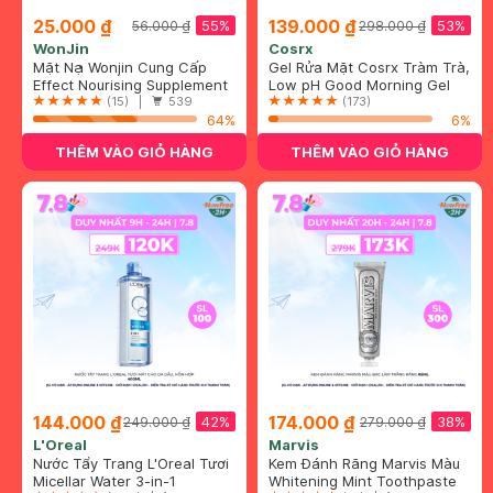
25.000 ₫
139.000 ₫
55%
53%
56.000 ₫
298.000 ₫
WonJin
Cosrx
Mặt Nạ Wonjin Cung Cấp
Gel Rửa Mặt Cosrx Tràm Trà,
Năng Lượng, Phục Hồi
Effect Nourising Supplement
0.5% BHA Có Độ pH Thấp
Low pH Good Morning Gel
Chuyên Sâu 30g
Concentrated Essence Mask
(15) |
539
150ml
Cleanser
(173)
64%
6%
THÊM VÀO GIỎ HÀNG
THÊM VÀO GIỎ HÀNG
144.000 ₫
174.000 ₫
42%
38%
249.000 ₫
279.000 ₫
L'Oreal
Marvis
Nước Tẩy Trang L'Oreal Tươi
Kem Đánh Răng Marvis Màu
Mát Cho Da Dầu, Hỗn Hợp
Micellar Water 3-in-1
Bạc Làm Trắng Răng 85ml
Whitening Mint Toothpaste