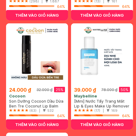
400ml
Refreshing Even For
(298) |
1.887
(13) |
161
Sensitive Skin
64%
64%
THÊM VÀO GIỎ HÀNG
THÊM VÀO GIỎ HÀNG
24.000 ₫
39.000 ₫
25%
50%
32.000 ₫
78.000 ₫
Cocoon
Maybelline
Son Dưỡng Cocoon Dầu Dừa
[Mini] Nước Tẩy Trang Mắt
Bến Tre 5g
Ben Tre Coconut Lip Balm
Môi Maybelline 40ml
Lip & Eyes Make Up Remover
(63) |
532
(17) |
169
64%
64%
THÊM VÀO GIỎ HÀNG
THÊM VÀO GIỎ HÀNG