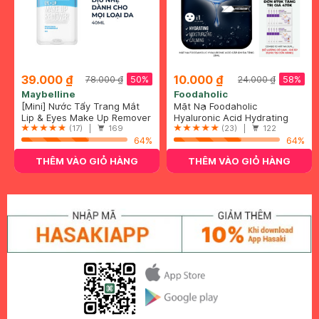
39.000 ₫
10.000 ₫
50%
58%
78.000 ₫
24.000 ₫
Maybelline
Foodaholic
[Mini] Nước Tẩy Trang Mắt
Mặt Nạ Foodaholic
Môi Maybelline 40ml
Lip & Eyes Make Up Remover
Hyaluronic Acid Cấp Ẩm Đa
Hyaluronic Acid Hydrating
(17) |
169
Tầng 23ml
Mask
(23) |
122
64%
64%
THÊM VÀO GIỎ HÀNG
THÊM VÀO GIỎ HÀNG