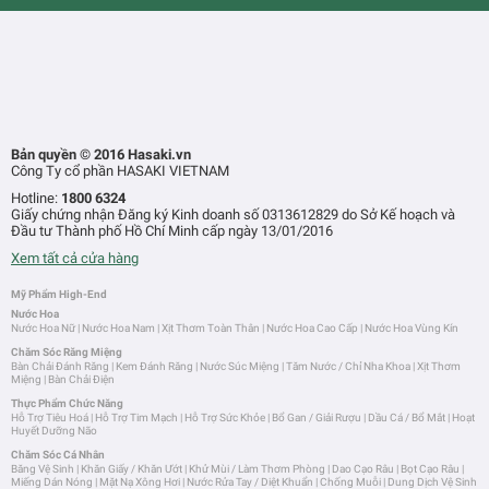
Bản quyền © 2016 Hasaki.vn
Công Ty cổ phần HASAKI VIETNAM
Hotline:
1800 6324
Giấy chứng nhận Đăng ký Kinh doanh số 0313612829 do Sở Kế hoạch và
Đầu tư Thành phố Hồ Chí Minh cấp ngày 13/01/2016
Xem tất cả cửa hàng
Mỹ Phẩm High-End
Nước Hoa
Nước Hoa Nữ
|
Nước Hoa Nam
|
Xịt Thơm Toàn Thân
|
Nước Hoa Cao Cấp
|
Nước Hoa Vùng Kín
Chăm Sóc Răng Miệng
Bàn Chải Đánh Răng
|
Kem Đánh Răng
|
Nước Súc Miệng
|
Tăm Nước / Chỉ Nha Khoa
|
Xịt Thơm
Miệng
|
Bàn Chải Điện
Thực Phẩm Chức Năng
Hỗ Trợ Tiêu Hoá
|
Hỗ Trợ Tim Mạch
|
Hỗ Trợ Sức Khỏe
|
Bổ Gan / Giải Rượu
|
Dầu Cá / Bổ Mắt
|
Hoạt
Huyết Dưỡng Não
Chăm Sóc Cá Nhân
Băng Vệ Sinh
|
Khăn Giấy / Khăn Ướt
|
Khử Mùi / Làm Thơm Phòng
|
Dao Cạo Râu
|
Bọt Cạo Râu
|
Miếng Dán Nóng
|
Mặt Nạ Xông Hơi
|
Nước Rửa Tay / Diệt Khuẩn
|
Chống Muỗi
|
Dung Dịch Vệ Sinh