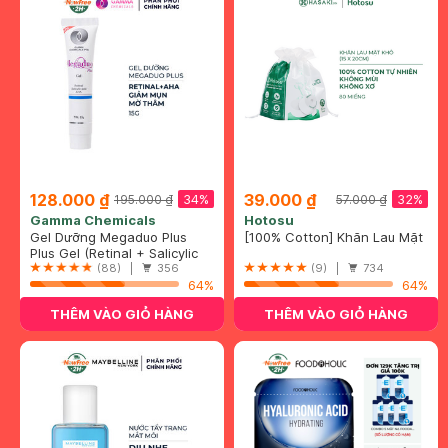
128.000 ₫
39.000 ₫
34%
32%
195.000 ₫
57.000 ₫
Gamma Chemicals
Hotosu
Gel Dưỡng Megaduo Plus
[100% Cotton] Khăn Lau Mặt
Giảm Mụn, Mờ Thâm 15g
Plus Gel (Retinal + Salicylic
Khô Hotosu Cao Cấp 80
Acid + AHA)
(88) |
356
Miếng 15x20cm
(9) |
734
64%
64%
THÊM VÀO GIỎ HÀNG
THÊM VÀO GIỎ HÀNG