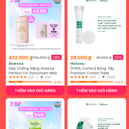
432.000 ₫
28.000 ₫
38%
20%
702.000 ₫
35.000 ₫
Anessa
Hotosu
Sữa Chống Nắng Anessa
[100% Cotton] Bông Tẩy
Cho Da Nhạy Cảm & Trẻ Em
Perfect UV Sunscreen Mild
Trang Hotosu Cao Cấp 150
Premium Cotton Pads
60ml (Mới)
Milk (For Sensitive Skin)
(23) |
410
Miếng
(47) |
1.926
SPF50+/PA++++
33%
64%
THÊM VÀO GIỎ HÀNG
THÊM VÀO GIỎ HÀNG