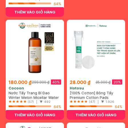
64%
THÊM VÀO GIỎ HÀNG
180.000 ₫
28.000 ₫
40%
20%
299.000 ₫
35.000 ₫
Cocoon
Hotosu
Nước Tẩy Trang Bí Đao
[100% Cotton] Bông Tẩy
Cocoon Làm Sạch & Giảm
Winter Melon Micellar Water
Trang Hotosu Cao Cấp 150
Premium Cotton Pads
Dầu 500ml
(57) |
492
Miếng
(47) |
1.926
64%
64%
THÊM VÀO GIỎ HÀNG
THÊM VÀO GIỎ HÀNG