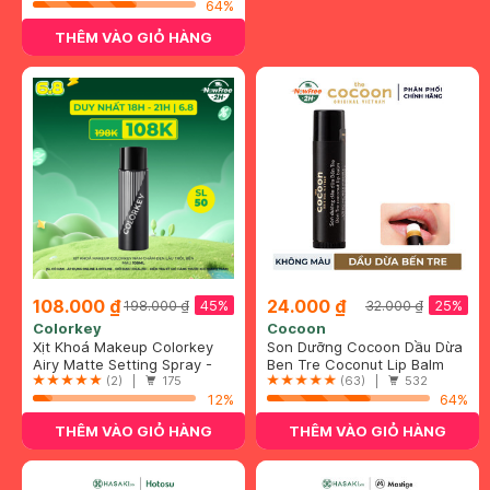
64%
THÊM VÀO GIỎ HÀNG
108.000 ₫
24.000 ₫
45%
25%
198.000 ₫
32.000 ₫
Colorkey
Cocoon
Xịt Khoá Makeup Colorkey
Son Dưỡng Cocoon Dầu Dừa
Nam Châm Đen Lâu Trôi, Bền
Airy Matte Setting Spray -
Bến Tre 5g
Ben Tre Coconut Lip Balm
Màu 100ml
Oily Skin Version
(2) |
175
(63) |
532
12%
64%
THÊM VÀO GIỎ HÀNG
THÊM VÀO GIỎ HÀNG