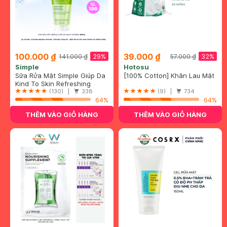
100.000 ₫
39.000 ₫
29%
32%
141.000 ₫
57.000 ₫
Simple
Hotosu
Sữa Rửa Mặt Simple Giúp Da
[100% Cotton] Khăn Lau Mặt
Sạch Thoáng 150ml
Kind To Skin Refreshing
Khô Hotosu Cao Cấp 80
Facial Wash Gel
(130) |
338
Miếng 15x20cm
(9) |
734
64%
64%
THÊM VÀO GIỎ HÀNG
THÊM VÀO GIỎ HÀNG