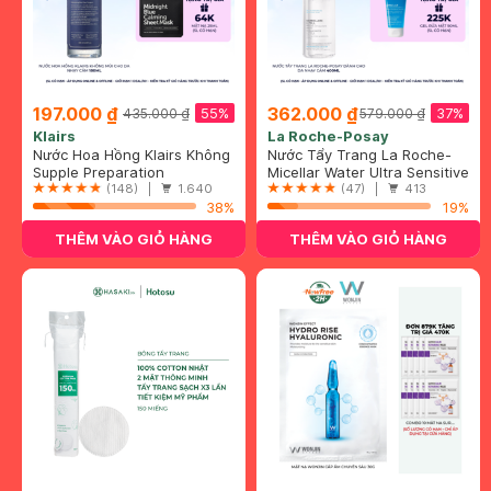
197.000 ₫
362.000 ₫
55%
37%
435.000 ₫
579.000 ₫
Klairs
La Roche-Posay
Nước Hoa Hồng Klairs Không
Nước Tẩy Trang La Roche-
Mùi Cho Da Nhạy Cảm 180ml
Supple Preparation
Posay Dành Cho Da Nhạy
Micellar Water Ultra Sensitive
Unscented Toner
(148) |
1.640
Cảm 400ml
Skin
(47) |
413
38%
19%
THÊM VÀO GIỎ HÀNG
THÊM VÀO GIỎ HÀNG