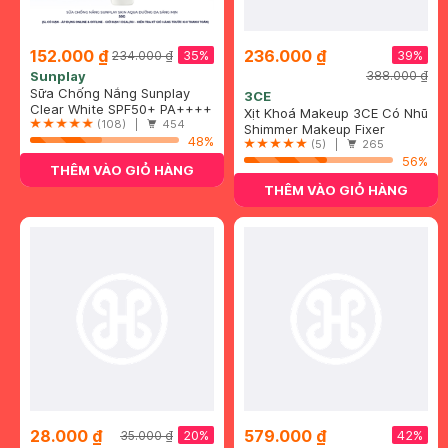
152.000 ₫
236.000 ₫
35%
39%
234.000 ₫
Sunplay
388.000 ₫
Sữa Chống Nắng Sunplay
3CE
Skin Aqua Dưỡng Da Sáng
Clear White SPF50+ PA++++
Xịt Khoá Makeup 3CE Có Nhũ
Mịn 55g
(108) |
454
Tạo Hiệu Ứng Nền Căng
Shimmer Makeup Fixer
48%
Bóng 95ml
(5) |
265
56%
THÊM VÀO GIỎ HÀNG
THÊM VÀO GIỎ HÀNG
28.000 ₫
579.000 ₫
20%
42%
35.000 ₫