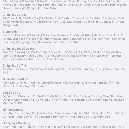
Băng Vệ Sinh
|
Khăn Giấy / Khăn Ướt
|
Khử Mùi / Làm Thơm Phòng
|
Dao Cạo Râu
|
Bọt Cạo Râu
|
Miếng Dán Nóng
|
Mặt Nạ Xông Hơi
|
Nước Rửa Tay / Diệt Khuẩn
|
Chống Muỗi
|
Dung Dịch Vệ Sinh
|
Miếng Dán Ngực
|
Bông / Mút Trang Điểm
Chăm Sóc Da Mặt
Tẩy Trang Mặt
|
Sữa Rửa Mặt
|
Tẩy Tế Bào Chết Da Mặt
|
Toner / Nước Cân Bằng Da
|
Serum / Tinh
Chất
|
Xịt Khoáng
|
Lotion / Sữa Dưỡng
|
Kem / Gel / Dầu Dưỡng
|
Dưỡng Mắt
|
Dưỡng Môi
|
Chống
Nắng Da Mặt
Trang Điểm
Kem Lót
|
Kem Nền
|
Phấn Nền
|
Phấn Nước Cushion
|
Che Khuyết Điểm
|
Má Hồng
|
Phấn Phủ
|
Xịt
Khoá Makeup
|
Kẻ Mày
|
Kẻ Mắt
|
Phấn Mắt
|
Mascara
|
Son Dưỡng Môi
|
Son Kem / Tint
|
Son Thỏi
|
Son Bóng
|
Bông Tẩy Trang
|
Cọ Trang Điểm
|
Giấy Thấm Dầu
Chăm Sóc Tóc Và Da Đầu
Dầu Gội
|
Dầu Xả
|
Dầu Gội Khô
|
Dầu Gội Xả 2in1
|
Bộ Gội Xả
|
Tẩy Tế Bào Chết Da Đầu
|
Mặt Nạ /
Kem Ủ Tóc
|
Serum / Dầu Dưỡng Tóc
|
Xịt Dưỡng Tóc
|
Thuốc Nhuộm Tóc
|
Sản Phẩm Tạo Kiểu
Tóc
|
Lược
|
Máy Tạo Kiểu Tóc
|
Bộ Chăm Sóc Tóc
Chăm Sóc Cơ Thể
Sữa Tắm
|
Xà Phòng
|
Tẩy Tế Bào Chết Body
|
Dưỡng Thể
|
Dưỡng Da Tay / Chân
|
Chống Nắng Cơ
Thể
Chăm Sóc Sức Khỏe
Băng Dán Cá Nhân
|
Chống Muỗi
|
Khẩu Trang
|
Máy Massage
|
Mặt Nạ Xông Hơi
|
Miếng Dán
Nóng
|
Nước Rửa Tay / Diệt Khuẩn
Vấn Đề Về Da
Da Dầu / Lỗ Chân Lông To
|
Da Khô / Mất Nước
|
Da Lão Hóa
|
Da Mụn
|
Da Nhạy Cảm / Kích Ứng
|
Da Nhạy Cảm / Kích Ứng
|
Da Xỉn Màu
|
Thâm / Nám / Tàn Nhang
|
Quầng Thâm & Bọng Mắt
|
Sẹo
|
Viêm Da Cơ Địa
Hỗ Trợ Làm Đẹp
Làm Đẹp Da
|
Làm Đẹp Tóc
|
Hỗ Trợ Giảm Cân
|
Vitamin / Khoáng Chất
|
Bông / Mút Trang Điểm
|
Cọ Trang Điểm
|
Bấm Mi
|
Mi Giả
|
Miếng Dán Kích Mí
|
Nhíp / Dao Cạo
|
Giấy Thấm Dầu
Gia Dụng & Đời Sống
Khăn Tắm
|
Bông Tắm / Phụ Kiện Tắm
|
Phụ Kiện Điện Thoại
|
Quạt Cầm Tay / Quạt Mini
|
Khử Mùi /