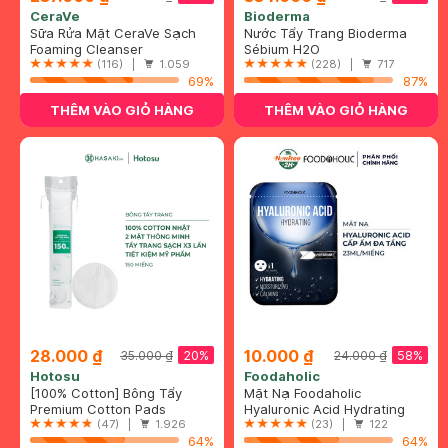
CeraVe
Bioderma
Sữa Rửa Mặt CeraVe Sạch
Nước Tẩy Trang Bioderma
Sâu Cho Da Thường Đến Da
Foaming Cleanser
Dành Cho Da Dầu & Hỗn Hợp
Sébium H2O
Dầu 236ml
(116) |
1.059
500ml
(228) |
717
69%
87%
THÊM VÀO GIỎ HÀNG
THÊM VÀO GIỎ HÀNG
28.000 ₫
10.000 ₫
20%
58%
35.000 ₫
24.000 ₫
Hotosu
Foodaholic
[100% Cotton] Bông Tẩy
Mặt Nạ Foodaholic
Trang Hotosu Cao Cấp 150
Premium Cotton Pads
Hyaluronic Acid Cấp Ẩm Đa
Hyaluronic Acid Hydrating
Miếng
(47) |
1.926
Tầng 23ml
Mask
(23) |
122
64%
64%