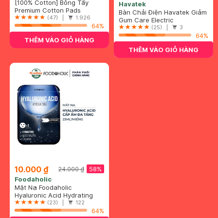
[100% Cotton] Bông Tẩy
Havatek
Trang Hotosu Cao Cấp 150
Premium Cotton Pads
Bàn Chải Điện Havatek Giảm
Miếng
(47) |
1.926
Chấn Nướu Màu Hồng
Gum Care Electric
64%
Toothbrush
(25) |
3
64%
THÊM VÀO GIỎ HÀNG
THÊM VÀO GIỎ HÀNG
10.000 ₫
58%
24.000 ₫
Foodaholic
Mặt Nạ Foodaholic
Hyaluronic Acid Cấp Ẩm Đa
Hyaluronic Acid Hydrating
Tầng 23ml
Mask
(23) |
122
64%