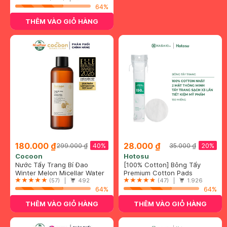
64%
THÊM VÀO GIỎ HÀNG
180.000 ₫
28.000 ₫
40%
20%
299.000 ₫
35.000 ₫
Cocoon
Hotosu
Nước Tẩy Trang Bí Đao
[100% Cotton] Bông Tẩy
Cocoon Làm Sạch & Giảm
Winter Melon Micellar Water
Trang Hotosu Cao Cấp 150
Premium Cotton Pads
Dầu 500ml
(57) |
492
Miếng
(47) |
1.926
64%
64%
THÊM VÀO GIỎ HÀNG
THÊM VÀO GIỎ HÀNG