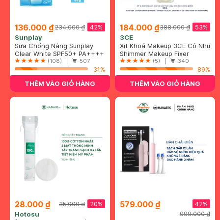
136.000 ₫
184.000 ₫
42%
53%
234.000 ₫
388.000 ₫
Sunplay
3CE
Sữa Chống Nắng Sunplay
Xịt Khoá Makeup 3CE Có Nhũ
Skin Aqua Dưỡng Da Sáng
Clear White SPF50+ PA++++
Tạo Hiệu Ứng Nền Căng
Shimmer Makeup Fixer
Mịn 55g
(108) |
507
Bóng 95ml
(5) |
340
31%
89%
THÊM VÀO GIỎ HÀNG
THÊM VÀO GIỎ HÀNG
28.000 ₫
579.000 ₫
20%
42%
35.000 ₫
Hotosu
999.000 ₫