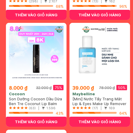
400ml
Refreshing Even For
(298) |
2.107
(13) |
162
Sensitive Skin
68%
96%
THÊM VÀO GIỎ HÀNG
THÊM VÀO GIỎ HÀNG
8.000 ₫
39.000 ₫
75%
50%
32.000 ₫
78.000 ₫
Cocoon
Maybelline
Son Dưỡng Cocoon Dầu Dừa
[Mini] Nước Tẩy Trang Mắt
Bến Tre 5g
Ben Tre Coconut Lip Balm
Môi Maybelline 40ml
Lip & Eyes Make Up Remover
(63) |
1.596
(17) |
169
43%
64%
THÊM VÀO GIỎ HÀNG
THÊM VÀO GIỎ HÀNG