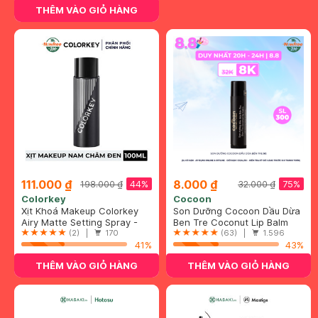
THÊM VÀO GIỎ HÀNG
111.000 ₫
8.000 ₫
44%
75%
198.000 ₫
32.000 ₫
Colorkey
Cocoon
Xịt Khoá Makeup Colorkey
Son Dưỡng Cocoon Dầu Dừa
Nam Châm Đen Lâu Trôi, Bền
Airy Matte Setting Spray -
Bến Tre 5g
Ben Tre Coconut Lip Balm
Màu 100ml
Oily Skin Version
(2) |
170
(63) |
1.596
41%
43%
THÊM VÀO GIỎ HÀNG
THÊM VÀO GIỎ HÀNG