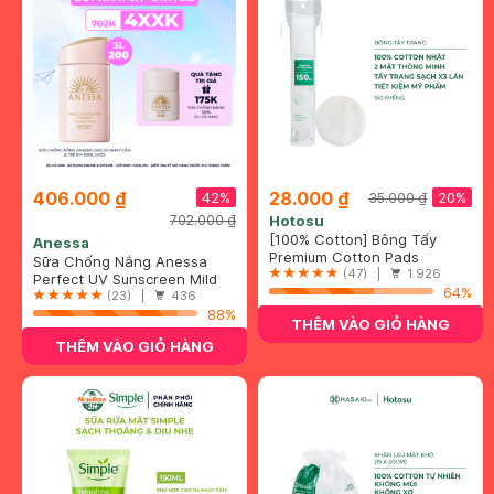
406.000 ₫
28.000 ₫
42%
20%
35.000 ₫
702.000 ₫
Hotosu
[100% Cotton] Bông Tẩy
Anessa
Trang Hotosu Cao Cấp 150
Premium Cotton Pads
Sữa Chống Nắng Anessa
Miếng
(47) |
1.926
Cho Da Nhạy Cảm & Trẻ Em
Perfect UV Sunscreen Mild
64%
60ml (Mới)
Milk (For Sensitive Skin)
(23) |
436
SPF50+/PA++++
88%
THÊM VÀO GIỎ HÀNG
THÊM VÀO GIỎ HÀNG