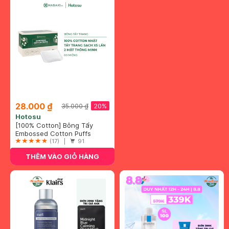
28.000 ₫
20%
35.000 ₫
Hotosu
[100% Cotton] Bông Tẩy
Trang Hotosu Hộp 80 Miếng
Embossed Cotton Puffs
(17) |
91
THÊM VÀO GIỎ HÀNG