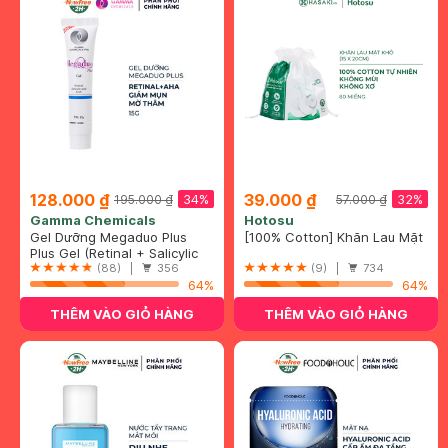
128.000 ₫
39.000 ₫
34%
32%
195.000 ₫
57.000 ₫
Gamma Chemicals
Hotosu
Gel Dưỡng Megaduo Plus
[100% Cotton] Khăn Lau Mặt
Giảm Mụn, Mờ Thâm 15g
Plus Gel (Retinal + Salicylic
Khô Hotosu Cao Cấp 80
Acid + AHA)
(88) |
356
Miếng 15x20cm
(9) |
734
64%
64%
THÊM VÀO GIỎ HÀNG
THÊM VÀO GIỎ HÀNG