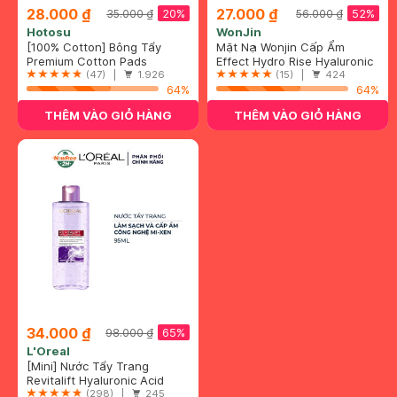
28.000 ₫
27.000 ₫
20%
52%
35.000 ₫
56.000 ₫
Hotosu
WonJin
[100% Cotton] Bông Tẩy
Mặt Nạ Wonjin Cấp Ẩm
Trang Hotosu Cao Cấp 150
Premium Cotton Pads
Chuyên Sâu 30g
Effect Hydro Rise Hyaluronic
Miếng
(47) |
1.926
Concentrated Essence Mask
(15) |
424
64%
64%
THÊM VÀO GIỎ HÀNG
THÊM VÀO GIỎ HÀNG
34.000 ₫
65%
98.000 ₫
L'Oreal
[Mini] Nước Tẩy Trang
L'Oreal Căng Mịn Da 95ml
Revitalift Hyaluronic Acid
Hydrating Micellar Water
(298) |
245