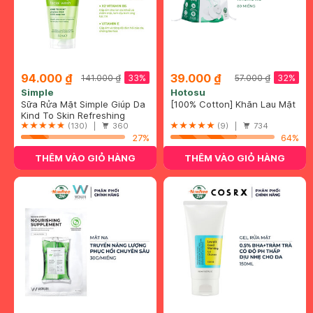
94.000 ₫
39.000 ₫
33%
32%
141.000 ₫
57.000 ₫
Simple
Hotosu
Sữa Rửa Mặt Simple Giúp Da
[100% Cotton] Khăn Lau Mặt
Sạch Thoáng 150ml
Kind To Skin Refreshing
Khô Hotosu Cao Cấp 80
Facial Wash Gel
(130) |
360
Miếng 15x20cm
(9) |
734
27%
64%
THÊM VÀO GIỎ HÀNG
THÊM VÀO GIỎ HÀNG