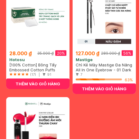
28.000 ₫
127.000 ₫
20%
56%
35.000 ₫
289.000 ₫
Hotosu
Mastige
[100% Cotton] Bông Tẩy
Chì Kẻ Mày Mastige Đa Năng
Trang Hotosu Hộp 80 Miếng
Embossed Cotton Puffs
Kháng Nước Màu Nâu Đậm
All In One Eyebrow - 01 Dark
(17) |
91
0.2g
Brown
7
63%
THÊM VÀO GIỎ HÀNG
THÊM VÀO GIỎ HÀNG