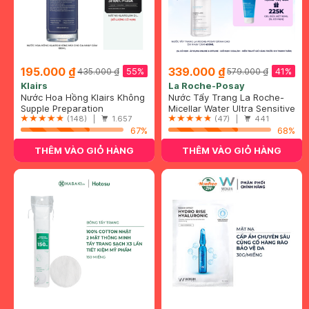
195.000 ₫
339.000 ₫
55%
41%
435.000 ₫
579.000 ₫
Klairs
La Roche-Posay
Nước Hoa Hồng Klairs Không
Nước Tẩy Trang La Roche-
Mùi Cho Da Nhạy Cảm 180ml
Supple Preparation
Posay Dành Cho Da Nhạy
Micellar Water Ultra Sensitive
Unscented Toner
(148) |
1.657
Cảm 400ml
Skin
(47) |
441
67%
68%
THÊM VÀO GIỎ HÀNG
THÊM VÀO GIỎ HÀNG