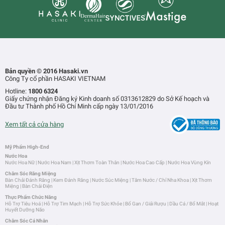
Bản quyền © 2016 Hasaki.vn
Công Ty cổ phần HASAKI VIETNAM
Hotline:
1800 6324
Giấy chứng nhận Đăng ký Kinh doanh số 0313612829 do Sở Kế hoạch và
Đầu tư Thành phố Hồ Chí Minh cấp ngày 13/01/2016
Xem tất cả cửa hàng
Mỹ Phẩm High-End
Nước Hoa
Nước Hoa Nữ
|
Nước Hoa Nam
|
Xịt Thơm Toàn Thân
|
Nước Hoa Cao Cấp
|
Nước Hoa Vùng Kín
Chăm Sóc Răng Miệng
Bàn Chải Đánh Răng
|
Kem Đánh Răng
|
Nước Súc Miệng
|
Tăm Nước / Chỉ Nha Khoa
|
Xịt Thơm
Miệng
|
Bàn Chải Điện
Thực Phẩm Chức Năng
Hỗ Trợ Tiêu Hoá
|
Hỗ Trợ Tim Mạch
|
Hỗ Trợ Sức Khỏe
|
Bổ Gan / Giải Rượu
|
Dầu Cá / Bổ Mắt
|
Hoạt
Huyết Dưỡng Não
Chăm Sóc Cá Nhân