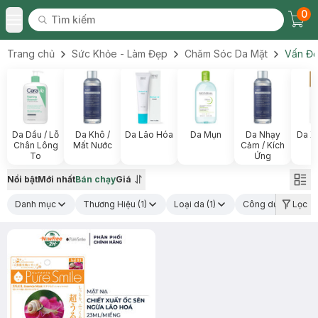
0
Tìm kiếm
Chec
Tìm kiếm
Toggle Menu
Trang chủ
Sức Khỏe - Làm Đẹp
Chăm Sóc Da Mặt
Vấn Đề
Da Dầu / Lỗ
Da Khô /
Da Lão Hóa
Da Mụn
Da Nhạy
Da X
Chân Lông
Mất Nước
Cảm / Kích
To
Ứng
Nổi bật
Mới nhất
Bán chạy
Giá
Danh mục
Thương Hiệu
(1)
Loại da
(1)
Công dụng chính
Lọc