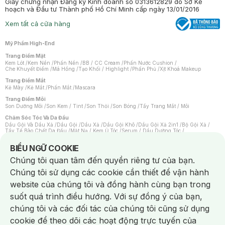
Giấy chứng nhận Đăng ký Kinh doanh số 0313612829 do Sở Kế
hoạch và Đầu tư Thành phố Hồ Chí Minh cấp ngày 13/01/2016
Xem tất cả cửa hàng
Mỹ Phẩm High-End
Trang Điểm Mặt
Kem Lót
/
Kem Nền
/
Phấn Nền
/
BB / CC Cream
/
Phấn Nước Cushion
/
Che Khuyết Điểm
/
Má Hồng
/
Tạo Khối / Highlight
/
Phấn Phủ
/
Xịt Khoá Makeup
Trang Điểm Mắt
Kẻ Mày
/
Kẻ Mắt
/
Phấn Mắt
/
Mascara
Trang Điểm Môi
Son Dưỡng Môi
/
Son Kem / Tint
/
Son Thỏi
/
Son Bóng
/
Tẩy Trang Mắt / Môi
Chăm Sóc Tóc Và Da Đầu
Dầu Gội Và Dầu Xả
/
Dầu Gội
/
Dầu Xả
/
Dầu Gội Khô
/
Dầu Gội Xả 2in1
/
Bộ Gội Xả
/
Tẩy Tế Bào Chết Da Đầu
/
Mặt Nạ / Kem Ủ Tóc
/
Serum / Dầu Dưỡng Tóc
/
Xịt Dưỡng Tóc
/
Thuốc Nhuộm Tóc
/
Sản Phẩm Tạo Kiểu Tóc
/
Dụng Cụ Chăm Sóc Tóc
/
Máy Sấy Tóc
/
Lược
/
Bộ Chăm Sóc Tóc
/
Phụ Kiện Tóc
Notice about cookies usage
BIỂU NGỮ COOKIE
Chăm Sóc Cơ Thể
Chúng tôi quan tâm đến quyền riêng tư của bạn.
Kem Tẩy Lông
/
Dụng Cụ Tẩy Lông
Chúng tôi sử dụng các cookie cần thiết để vận hành
Nước Hoa
Nước Hoa Nữ
/
Nước Hoa Nam
/
Nước Hoa Cao Cấp
/
Xịt Thơm Toàn Thân
/
website của chúng tôi và đồng hành cùng bạn trong
Nước Hoa Vùng Kín
suốt quá trình điều hướng. Với sự đồng ý của bạn,
Chăm Sóc Cá Nhân
Chống Muỗi
/
Khẩu Trang
/
Máy Massage
/
Mặt Nạ Xông Hơi
/
Nước Rửa Tay
/
chúng tôi và các đối tác của chúng tôi cũng sử dụng
Sản Phẩm Chăm Sóc Khác
/
Bàn Chải Đánh Răng
/
Bàn Chải Điện
/
Hỗ Trợ Trắng Răng
/
Kem Đánh Răng
/
Máy Tăm Nước
/
Nước Súc Miệng
/
cookie để theo dõi các hoạt động trực tuyến của
Tăm / Chỉ Nha Khoa
/
Xịt Thơm Miệng
/
Dung Dịch Vệ Sinh
/
Dưỡng Vùng Kín
/