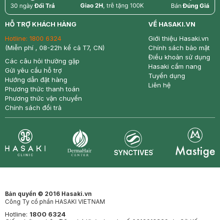
return
nowfree
price
HỖ TRỢ KHÁCH HÀNG
VỀ HASAKI.VN
Hotline:
1800 6324
Giới thiệu Hasaki.vn
(Miễn phí , 08-22h kể cả T7, CN)
Chính sách bảo mật
Điều khoản sử dụng
Các câu hỏi thường gặp
Hasaki cẩm nang
Gửi yêu cầu hỗ trợ
Tuyển dụng
Hướng dẫn đặt hàng
Liên hệ
Phương thức thanh toán
Phương thức vận chuyển
Chính sách đổi trả
Synctives
Clinic
Dermahair
Mastige
Bản quyền © 2016 Hasaki.vn
Công Ty cổ phần HASAKI VIETNAM
Hotline:
1800 6324