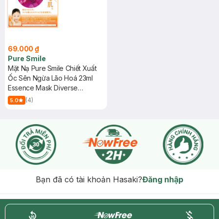
69.000 ₫
Pure Smile
Mặt Nạ Pure Smile Chiết Xuất
Ốc Sên Ngừa Lão Hoá 23ml
Essence Mask Diverse
Organism Series - Snail
(4)
5.0
Bạn đã có tài khoản Hasaki?
Đăng nhập