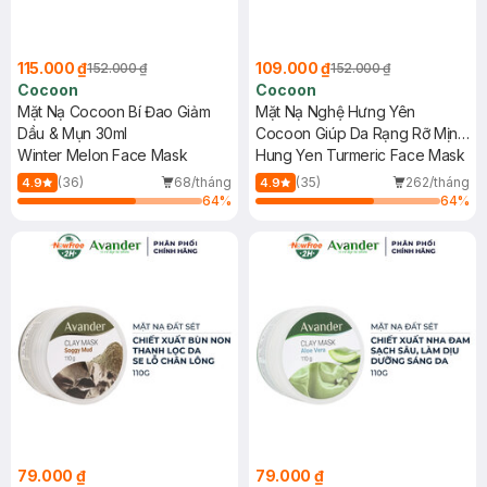
115.000 ₫
109.000 ₫
152.000 ₫
152.000 ₫
Cocoon
Cocoon
Mặt Nạ Cocoon Bí Đao Giảm
Mặt Nạ Nghệ Hưng Yên
Dầu & Mụn 30ml
Cocoon Giúp Da Rạng Rỡ Mịn
Winter Melon Face Mask
Màng 30ml
Hung Yen Turmeric Face Mask
(36)
68/tháng
(35)
262/tháng
4.9
4.9
64
%
64
%
79.000 ₫
79.000 ₫