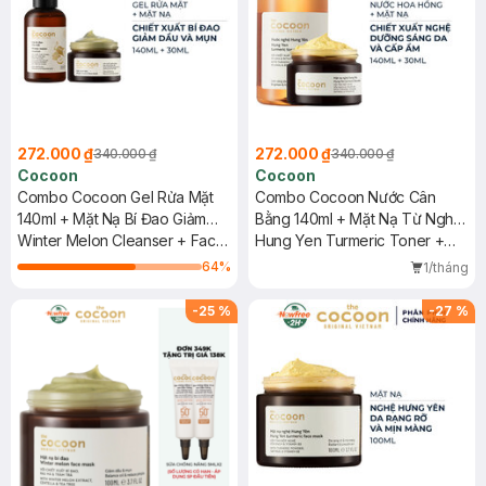
272.000 ₫
272.000 ₫
340.000 ₫
340.000 ₫
Cocoon
Cocoon
Combo Cocoon Gel Rửa Mặt
Combo Cocoon Nước Cân
140ml + Mặt Nạ Bí Đao Giảm
Bằng 140ml + Mặt Nạ Từ Nghệ
Dầu & Mụn 30ml
Winter Melon Cleanser + Face
Hưng Yên 30ml
Hung Yen Turmeric Toner +
Mask
Hung Yen Turmeric Face Mask
64
%
1/tháng
-
25
%
-
27
%