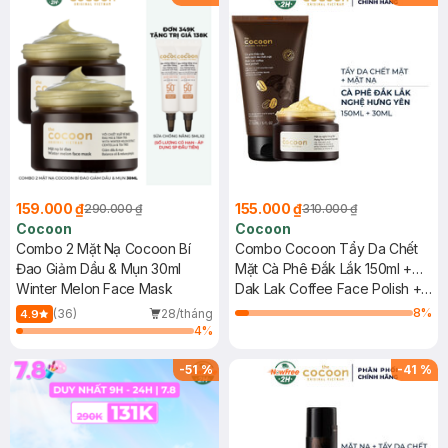
159.000 ₫
155.000 ₫
290.000 ₫
310.000 ₫
Cocoon
Cocoon
Combo 2 Mặt Nạ Cocoon Bí
Combo Cocoon Tẩy Da Chết
Đao Giảm Dầu & Mụn 30ml
Mặt Cà Phê Đắk Lắk 150ml +
Winter Melon Face Mask
Mặt Nạ Nghệ Hưng Yên 30ml
Dak Lak Coffee Face Polish +
Hung Yen Turmeric Face Mask
8
%
(36)
28/tháng
4.9
4
%
-
51
%
-
41
%