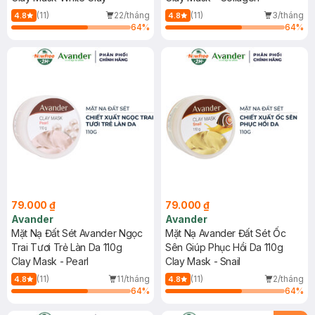
(11)
22/tháng
(11)
3/tháng
4.8
4.8
64
%
64
%
79.000 ₫
79.000 ₫
Avander
Avander
Mặt Nạ Đất Sét Avander Ngọc
Mặt Nạ Avander Đất Sét Ốc
Trai Tươi Trẻ Làn Da 110g
Sên Giúp Phục Hồi Da 110g
Clay Mask - Pearl
Clay Mask - Snail
(11)
11/tháng
(11)
2/tháng
4.8
4.8
64
%
64
%