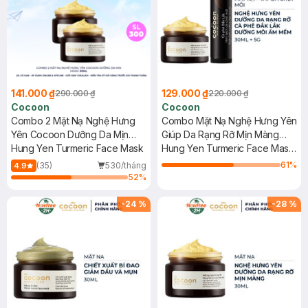
141.000 ₫
129.000 ₫
290.000 ₫
220.000 ₫
Cocoon
Cocoon
Combo 2 Mặt Nạ Nghệ Hưng
Combo Mặt Nạ Nghệ Hưng Yên
Yên Cocoon Dưỡng Da Mịn
Giúp Da Rạng Rỡ Mịn Màng
Màng 30ml
Hung Yen Turmeric Face Mask
30ml + Tẩy Da Chết Môi Cà
Hung Yen Turmeric Face Mask
Phê Đắk Lắk 5g
+ Dak-Lak Coffee Lip Scrub
61
%
(35)
530/tháng
4.9
52
%
-
24
%
-
28
%