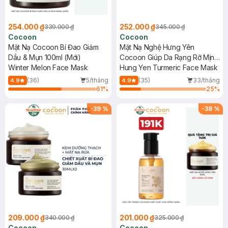
254.000 ₫
252.000 ₫
339.000 ₫
345.000 ₫
Cocoon
Cocoon
Mặt Nạ Cocoon Bí Đao Giảm
Mặt Nạ Nghệ Hưng Yên
Dầu & Mụn 100ml (Mới)
Cocoon Giúp Da Rạng Rỡ Mịn
Winter Melon Face Mask
Màng 100ml
Hung Yen Turmeric Face Mask
(36)
5/tháng
(35)
33/tháng
4.9
4.9
61
%
25
%
-
39
%
-
38
%
209.000 ₫
201.000 ₫
340.000 ₫
325.000 ₫
Cocoon
Cocoon