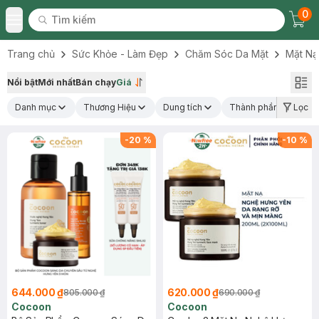
0
Tìm kiếm
Chec
Tìm kiếm
Toggle Menu
Trang chủ
Sức Khỏe - Làm Đẹp
Chăm Sóc Da Mặt
Mặt Nạ
Nổi bật
Mới nhất
Bán chạy
Giá
Danh mục
Thương Hiệu
Dung tích
Thành phần nổi bật
Lọc
-
20
%
-
10
%
644.000 ₫
620.000 ₫
805.000 ₫
690.000 ₫
Cocoon
Cocoon