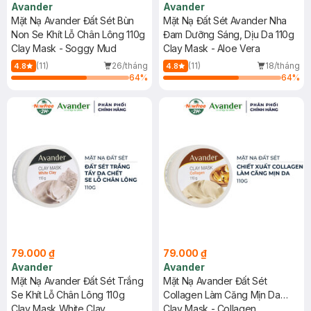
Avander
Avander
Mặt Nạ Avander Đất Sét Bùn
Mặt Nạ Đất Sét Avander Nha
Non Se Khít Lỗ Chân Lông 110g
Đam Dưỡng Sáng, Dịu Da 110g
Clay Mask - Soggy Mud
Clay Mask - Aloe Vera
(11)
26/tháng
(11)
18/tháng
4.8
4.8
64
%
64
%
79.000 ₫
79.000 ₫
Avander
Avander
Mặt Nạ Avander Đất Sét Trắng
Mặt Nạ Avander Đất Sét
Se Khít Lỗ Chân Lông 110g
Collagen Làm Căng Mịn Da
Clay Mask White Clay
110g
Clay Mask - Collagen