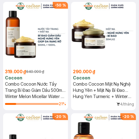
-
50
%
319.000 ₫
290.000 ₫
640.000 ₫
Cocoon
Cocoon
Combo Cocoon Nước Tẩy
Combo Cocoon Mặt Nạ Nghệ
Trang Bí Đao Giảm Dầu 500ml
Hưng Yên + Mặt Nạ Bí Đao
+ Mặt Nạ Nghệ Hưng Yên Giúp
Winter Melon Micellar Water +
30mlx2
Hung Yen Turmeric + Winter
Da Rạng Rỡ 100ml
Hung Yen Turmeric Face Mask
Melon Face Mask
21
%
4/tháng
-
20
%
-
20
%