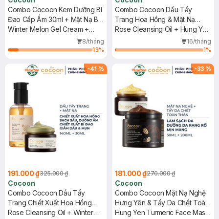
Combo Cocoon Kem Dưỡng Bí
Combo Cocoon Dầu Tẩy
Đao Cấp Ẩm 30ml + Mặt Nạ Bí
Trang Hoa Hồng & Mặt Nạ
Đao Giảm Dầu Mụn 30ml
Winter Melon Gel Cream +
Nghệ Hưng Yên 140ml+30ml
Rose Cleansing Oil + Hung Yen
Face Mask
Turmeric Face Mask
8/tháng
16/tháng
13
%
1
%
-
41
%
-
33
%
191.000 ₫
181.000 ₫
325.000 ₫
270.000 ₫
Cocoon
Cocoon
Combo Cocoon Dầu Tẩy
Combo Cocoon Mặt Nạ Nghệ
Trang Chiết Xuất Hoa Hồng
Hưng Yên & Tẩy Da Chết Toàn
140ml + Mặt Nạ Bí Đao Giảm
Rose Cleansing Oil + Winter
Thân Cà Phê Đắk Lắk
Hung Yen Turmeric Face Mask