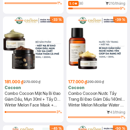
Dầu & Mụn 30ml
Melon Face Mask
30ml+200ml
+ Dak Lak Coffee Body Polish
1
%
(8)
210/tháng
5.0
9
%
-
33
%
-
39
%
181.000 ₫
177.000 ₫
270.000 ₫
290.000 ₫
Cocoon
Cocoon
Combo Cocoon Mặt Nạ Bí Đao
Combo Cocoon Nước Tẩy
Giảm Dầu, Mụn 30ml + Tẩy Da
Trang Bí Đao Giảm Dầu 140ml +
Chết Toàn Thân Cà Phê Đắk
Winter Melon Face Mask +
Mặt Nạ Nghệ Hưng Yên Giúp
Winter Melon Micellar Water +
Lắk 200ml
Dak Lak Coffee Body Polish
Da Rạng Rỡ 30ml
Hung Yen Turmeric Face Mask
3
%
43/tháng
1
%
-
45
%
-
50
%