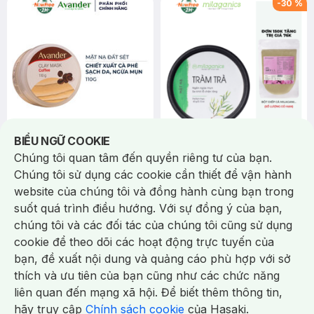
-
30
%
Notice about cookies usage
BIỂU NGỮ COOKIE
79.000 ₫
69.000 ₫
99.000 ₫
Chúng tôi quan tâm đến quyền riêng tư của bạn.
Avander
Milaganics
Chúng tôi sử dụng các cookie cần thiết để vận hành
Mặt Nạ Avander Đất Sét Cà
Mặt Nạ Milaganics Tràm Trà
website của chúng tôi và đồng hành cùng bạn trong
Phê Sạch Da, Ngừa Mụn 110g
Ngừa Mụn, Se Lỗ Chân Lông
suốt quá trình điều hướng. Với sự đồng ý của bạn,
Clay Mask - Coffee
60g
Reduce Acne Tea Tree Mask
chúng tôi và các đối tác của chúng tôi cũng sử dụng
(11)
2/tháng
(27)
36/tháng
4.8
4.9
64
%
cookie để theo dõi các hoạt động trực tuyến của
Bill Milaganics từ 150K Tặng Bột
bạn, đề xuất nội dung và quảng cáo phù hợp với sở
Diếp Cá Milaganics Giảm Mụn, Mờ
Chat i
thích và ưu tiên của bạn cũng như các chức năng
Vết Thâm 100g (SL Có Hạn)
-
30
%
-
30
%
liên quan đến mạng xã hội. Để biết thêm thông tin,
hãy truy cập
Chính sách cookie
của Hasaki.
Giao Nhanh Miễn Phí 2H.