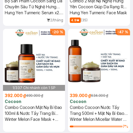
Bộ Sản Phẩm Cocoon Sáng Da
Combo 2 Mặt Nạ Nghệ Hưng
Chuyên Sâu Từ Nghệ Hưng
Yên Cocoon Giúp Da Rạng Rỡ
Yên 3 Món
Hung Yen Turmeric Serum x2.2
Mịn Màng 100ml
Hung Yen Turmeric Face Mask
30ml + Hung Yen Turmeric
2/tháng
(35)
4.9
Face Mask 30ml + Hung Yen
Turmeric Toner 140ml
-
20
%
-
47
%
1/337 Chi nhánh còn 1 SP
392.000 ₫
339.000 ₫
490.000 ₫
634.000 ₫
Cocoon
Cocoon
Combo Cocoon Mặt Nạ Bí Đao
Combo Cocoon Nước Tẩy
100ml & Nước Tẩy Trang Bí
Trang 500ml + Mặt Nạ Bí Đao
Đao 140ml
Winter Melon Face Mask +
Giảm Dầu & Mụn 100ml
Winter Melon Micellar Water +
Micellar Water
Face Mask
7
%