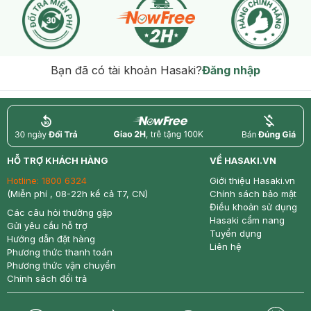
Bạn đã có tài khoản Hasaki?
Đăng nhập
return
nowfree
price
HỖ TRỢ KHÁCH HÀNG
VỀ HASAKI.VN
Hotline:
1800 6324
Giới thiệu Hasaki.vn
(Miễn phí , 08-22h kể cả T7, CN)
Chính sách bảo mật
Điều khoản sử dụng
Các câu hỏi thường gặp
Hasaki cẩm nang
Gửi yêu cầu hỗ trợ
Tuyển dụng
Hướng dẫn đặt hàng
Liên hệ
Phương thức thanh toán
Phương thức vận chuyển
Chính sách đổi trả