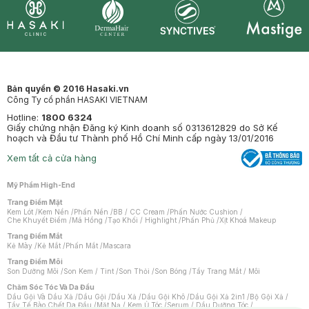
Synctives
Clinic
Dermahair
Mastige
Bản quyền © 2016 Hasaki.vn
Công Ty cổ phần HASAKI VIETNAM
Hotline:
1800 6324
Giấy chứng nhận Đăng ký Kinh doanh số 0313612829 do Sở Kế
hoạch và Đầu tư Thành phố Hồ Chí Minh cấp ngày 13/01/2016
Xem tất cả cửa hàng
Mỹ Phẩm High-End
Trang Điểm Mặt
Kem Lót
/
Kem Nền
/
Phấn Nền
/
BB / CC Cream
/
Phấn Nước Cushion
/
Che Khuyết Điểm
/
Má Hồng
/
Tạo Khối / Highlight
/
Phấn Phủ
/
Xịt Khoá Makeup
Trang Điểm Mắt
Kẻ Mày
/
Kẻ Mắt
/
Phấn Mắt
/
Mascara
Trang Điểm Môi
Son Dưỡng Môi
/
Son Kem / Tint
/
Son Thỏi
/
Son Bóng
/
Tẩy Trang Mắt / Môi
Chăm Sóc Tóc Và Da Đầu
Dầu Gội Và Dầu Xả
/
Dầu Gội
/
Dầu Xả
/
Dầu Gội Khô
/
Dầu Gội Xả 2in1
/
Bộ Gội Xả
/
Tẩy Tế Bào Chết Da Đầu
/
Mặt Nạ / Kem Ủ Tóc
/
Serum / Dầu Dưỡng Tóc
/