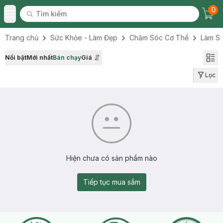
0
Tìm kiếm
Chec
Tìm kiếm
Toggle Menu
Trang chủ
Sức Khỏe - Làm Đẹp
Chăm Sóc Cơ Thể
Làm S
Nổi bật
Mới nhất
Bán chạy
Giá
Lọc
Hiện chưa có sản phẩm nào
Tiếp tục mua sắm