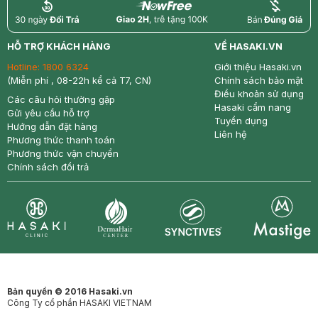
return
nowfree
price
HỖ TRỢ KHÁCH HÀNG
VỀ HASAKI.VN
Hotline:
1800 6324
Giới thiệu Hasaki.vn
(Miễn phí , 08-22h kể cả T7, CN)
Chính sách bảo mật
Điều khoản sử dụng
Các câu hỏi thường gặp
Hasaki cẩm nang
Gửi yêu cầu hỗ trợ
Tuyển dụng
Hướng dẫn đặt hàng
Liên hệ
Phương thức thanh toán
Phương thức vận chuyển
Chính sách đổi trả
Synctives
Clinic
Dermahair
Mastige
Bản quyền © 2016 Hasaki.vn
Công Ty cổ phần HASAKI VIETNAM