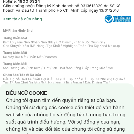
Hotline:
1800 6324
Giấy chứng nhận Đăng ký Kinh doanh số 0313612829 do Sở Kế
hoạch và Đầu tư Thành phố Hồ Chí Minh cấp ngày 13/01/2016
Xem tất cả cửa hàng
Mỹ Phẩm High-End
Trang Điểm Mặt
Kem Lót
/
Kem Nền
/
Phấn Nền
/
BB / CC Cream
/
Phấn Nước Cushion
/
Che Khuyết Điểm
/
Má Hồng
/
Tạo Khối / Highlight
/
Phấn Phủ
/
Xịt Khoá Makeup
Trang Điểm Mắt
Kẻ Mày
/
Kẻ Mắt
/
Phấn Mắt
/
Mascara
Trang Điểm Môi
Son Dưỡng Môi
/
Son Kem / Tint
/
Son Thỏi
/
Son Bóng
/
Tẩy Trang Mắt / Môi
Chăm Sóc Tóc Và Da Đầu
Dầu Gội Và Dầu Xả
/
Dầu Gội
/
Dầu Xả
/
Dầu Gội Khô
/
Dầu Gội Xả 2in1
/
Bộ Gội Xả
/
Tẩy Tế Bào Chết Da Đầu
/
Mặt Nạ / Kem Ủ Tóc
/
Serum / Dầu Dưỡng Tóc
/
Xịt Dưỡng Tóc
/
Thuốc Nhuộm Tóc
/
Sản Phẩm Tạo Kiểu Tóc
/
Dụng Cụ Chăm Sóc Tóc
/
Máy Sấy Tóc
/
Lược
/
Bộ Chăm Sóc Tóc
/
Phụ Kiện Tóc
Notice about cookies usage
BIỂU NGỮ COOKIE
Chăm Sóc Cơ Thể
Chúng tôi quan tâm đến quyền riêng tư của bạn.
Kem Tẩy Lông
/
Dụng Cụ Tẩy Lông
Chúng tôi sử dụng các cookie cần thiết để vận hành
Nước Hoa
Nước Hoa Nữ
/
Nước Hoa Nam
/
Nước Hoa Cao Cấp
/
Xịt Thơm Toàn Thân
/
website của chúng tôi và đồng hành cùng bạn trong
Nước Hoa Vùng Kín
suốt quá trình điều hướng. Với sự đồng ý của bạn,
Chăm Sóc Cá Nhân
Chống Muỗi
/
Khẩu Trang
/
Máy Massage
/
Mặt Nạ Xông Hơi
/
Nước Rửa Tay
/
chúng tôi và các đối tác của chúng tôi cũng sử dụng
Sản Phẩm Chăm Sóc Khác
/
Bàn Chải Đánh Răng
/
Bàn Chải Điện
/
Hỗ Trợ Trắng Răng
/
Kem Đánh Răng
/
Máy Tăm Nước
/
Nước Súc Miệng
/