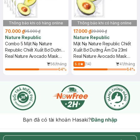
Thông báo khi có hàng online
Thông báo khi có hàng online
70.000 ₫
17.000 ₫
95.000 ₫
29.000 ₫
Nature Republic
Nature Republic
Combo 5 Mặt Nạ Nature
Mặt Nạ Nature Republic Chiết
Republic Chiết Xuất Bơ Dưỡng
Xuất Bơ Dưỡng Ẩm Da 23ml
Ẩm Da 23ml
Real Nature Avocado Mask
Real Nature Avocado Mask
Sheet
Sheet
56/tháng
(14)
41/tháng
5.0
64
%
64
%
Bạn đã có tài khoản Hasaki?
Đăng nhập