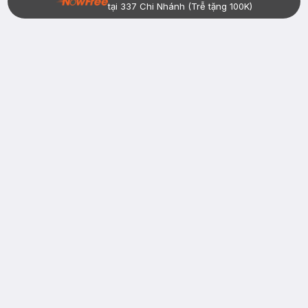
tại 337 Chi Nhánh (Trễ tặng 100K)
Bạn đã có tài khoản Hasaki?
Đăng nhập
return
nowfree
price