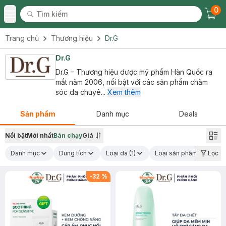
0
Tìm kiếm
Chec
Tìm kiếm
Toggle Menu
Trang chủ
Thương hiệu
Dr.G
Dr.G
Dr.G – Thương hiệu dược mỹ phẩm Hàn Quốc ra
mắt năm 2006, nổi bật với các sản phẩm chăm
sóc da chuyê...
Xem thêm
Sản phẩm
Danh mục
Deals
Nổi bật
Mới nhất
Bán chạy
Giá
Danh mục
Dung tích
Loại da
(1)
Loại sản phẩm
Lọc
-
32
%