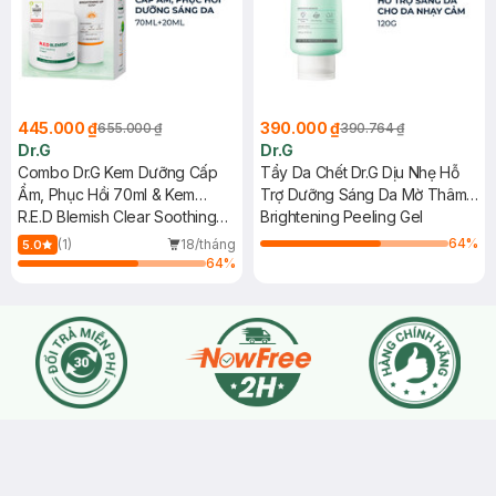
445.000 ₫
390.000 ₫
655.000 ₫
390.764 ₫
Dr.G
Dr.G
Combo Dr.G Kem Dưỡng Cấp
Tẩy Da Chết Dr.G Dịu Nhẹ Hỗ
Ẩm, Phục Hồi 70ml & Kem
Trợ Dưỡng Sáng Da Mờ Thâm
Chống Nắng Sáng Da 20ml
R.E.D Blemish Clear Soothing
120g
Brightening Peeling Gel
Cream + Brightening Up Sun+
64
%
(1)
18/tháng
5.0
SPF50+ PA+++
64
%