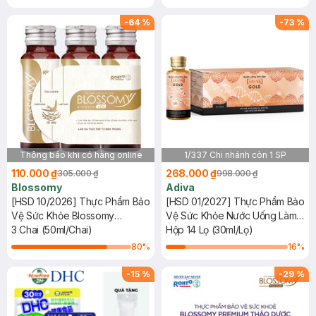
-
64
%
-
73
%
Thông báo khi có hàng online
1/337 Chi nhánh còn 1 SP
110.000 ₫
268.000 ₫
305.000 ₫
998.000 ₫
Blossomy
Adiva
[HSD 10/2026] Thực Phẩm Bảo
[HSD 01/2027] Thực Phẩm Bảo
Vệ Sức Khỏe Blossomy
Vệ Sức Khỏe Nước Uống Làm
Premium Yến
3 Chai (50ml/Chai)
Ðẹp Adiva Gold
Hộp 14 Lọ (30ml/Lọ)
80
%
16
%
-
15
%
-
29
%