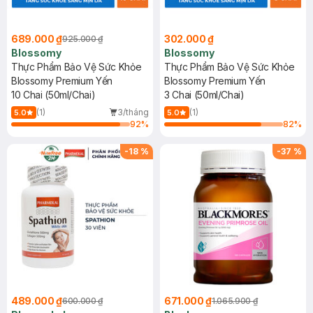
689.000 ₫
302.000 ₫
925.000 ₫
Blossomy
Blossomy
Thực Phẩm Bảo Vệ Sức Khỏe
Thực Phẩm Bảo Vệ Sức Khỏe
Blossomy Premium Yến
Blossomy Premium Yến
10 Chai (50ml/Chai)
3 Chai (50ml/Chai)
(1)
3/tháng
(1)
5.0
5.0
92
%
82
%
-
18
%
-
37
%
489.000 ₫
671.000 ₫
600.000 ₫
1.065.900 ₫