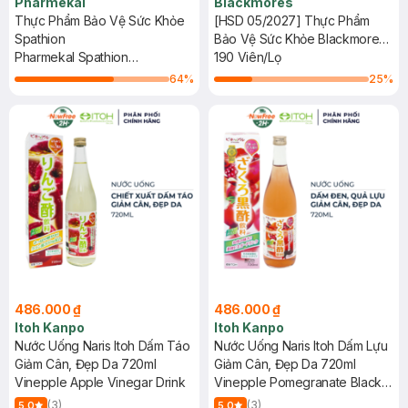
Pharmekal
Blackmores
Thực Phẩm Bảo Vệ Sức Khỏe
[HSD 05/2027] Thực Phẩm
Spathion
Bảo Vệ Sức Khỏe Blackmores
Pharmekal Spathion
Evening Primrose Oil
190 Viên/Lọ
Glutathione 500mg + Collagen
64
%
25
%
500mg 30 Viên
486.000 ₫
486.000 ₫
Itoh Kanpo
Itoh Kanpo
Nước Uống Naris Itoh Dấm Táo
Nước Uống Naris Itoh Dấm Lựu
Giảm Cân, Đẹp Da 720ml
Giảm Cân, Đẹp Da 720ml
Vinepple Apple Vinegar Drink
Vinepple Pomegranate Black
Vinegar Drink
(3)
(3)
5.0
5.0