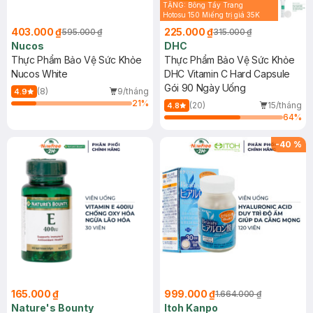
TẶNG: Bông Tẩy Trang
Hotosu 150 Miếng trị giá 35K
(Hết quà tặng 15k)
403.000 ₫
225.000 ₫
595.000 ₫
315.000 ₫
Nucos
DHC
Thực Phẩm Bảo Vệ Sức Khỏe
Thực Phẩm Bảo Vệ Sức Khỏe
Nucos White
DHC Vitamin C Hard Capsule
Gói 90 Ngày Uống
(8)
9/tháng
4.9
21
%
(20)
15/tháng
4.8
64
%
-
40
%
165.000 ₫
999.000 ₫
1.664.000 ₫
Nature's Bounty
Itoh Kanpo