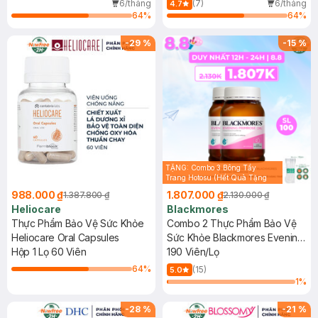
6/tháng
(7)
6/tháng
4.7
64
%
64
%
-
29
%
-
15
%
TẶNG: Combo 3 Bông Tẩy
Trang Hotosu (Hết Quà Tặng
45k)
988.000 ₫
1.807.000 ₫
1.387.800 ₫
2.130.000 ₫
Heliocare
Blackmores
Thực Phẩm Bảo Vệ Sức Khỏe
Combo 2 Thực Phẩm Bảo Vệ
Heliocare Oral Capsules
Sức Khỏe Blackmores Evening
Hộp 1 Lọ 60 Viên
Primrose Oil
190 Viên/Lọ
64
%
(15)
5.0
1
%
-
28
%
-
21
%