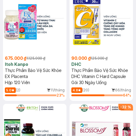
675.000 ₫
90.000 ₫
1.125.000 ₫
125.000 ₫
Itoh Kanpo
DHC
Thực Phẩm Bảo Vệ Sức Khỏe
Thực Phẩm Bảo Vệ Sức Khỏe
EX Placenta
DHC Vitamin C Hard Capsule
Hộp 120 Viên
Gói 30 Ngày Uống
(2)
11/tháng
(20)
66/tháng
5.0
4.8
23
%
64
%
-
32
%