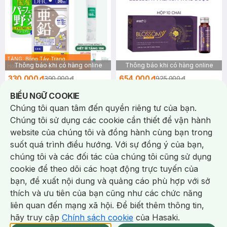
TẶNG: Bông Tẩy Trang
Thông báo khi có hàng online
Thông báo khi có hàng online
Hotosu 150 Miếng trị giá 35K
(Hết quà tặng 15k)
330.000 ₫
654.000 ₫
390.000 ₫
925.000 ₫
DHC
Blossomy
Notice about cookies usage
BIỂU NGỮ COOKIE
Combo Thực Phẩm Bảo Vệ
Thực Phẩm Bảo Vệ Sức Khỏe
Chúng tôi quan tâm đến quyền riêng tư của bạn.
Sức Khỏe DHC Zinc + Thực
Blossomy Premium Thảo Dược
Phẩm Bảo Vệ Sức Khỏe DHC
Gói 30 Ngày Uống x 2
10 Chai (50ml/Chai)
Chúng tôi sử dụng các cookie cần thiết để vận hành
Perfect Vegetable – Premium
website của chúng tôi và đồng hành cùng bạn trong
(1)
5.0
Japanese Harvest
64
%
suốt quá trình điều hướng. Với sự đồng ý của bạn,
chúng tôi và các đối tác của chúng tôi cũng sử dụng
-
79
%
-
22
%
cookie để theo dõi các hoạt động trực tuyến của
bạn, đề xuất nội dung và quảng cáo phù hợp với sở
Chat i
thích và ưu tiên của bạn cũng như các chức năng
liên quan đến mạng xã hội. Để biết thêm thông tin,
hãy truy cập
Chính sách cookie
của Hasaki.
Giao Nhanh Miễn Phí 2H.