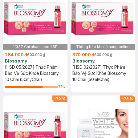
1/337 Chi nhánh còn 1 SP
Thông báo khi có hàng online
284.000 ₫
370.000 ₫
600.000 ₫
600.000 ₫
Blossomy
Blossomy
[HSD 05/2027] Thực Phẩm
[HSD 02/2027] Thực Phẩm
Bảo Vệ Sức Khỏe Blossomy
Bảo Vệ Sức Khỏe Blossomy
10 Chai (50ml/Chai)
10 Chai (50ml/Chai)
71
%
-
72
%
-
73
%