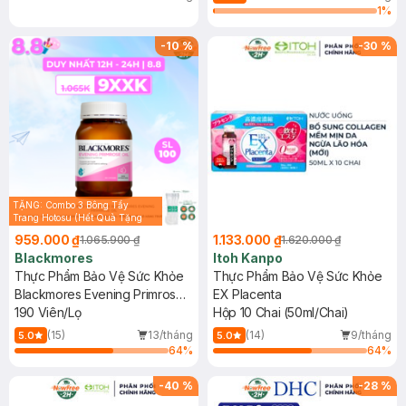
1
%
-
10
%
-
30
%
TẶNG: Combo 3 Bông Tẩy
Trang Hotosu (Hết Quà Tặng
45k)
959.000 ₫
1.133.000 ₫
1.065.900 ₫
1.620.000 ₫
Blackmores
Itoh Kanpo
Thực Phẩm Bảo Vệ Sức Khỏe
Thực Phẩm Bảo Vệ Sức Khỏe
Blackmores Evening Primrose
EX Placenta
Oil
190 Viên/Lọ
Hộp 10 Chai (50ml/Chai)
(15)
13/tháng
(14)
9/tháng
5.0
5.0
64
%
64
%
-
40
%
-
28
%