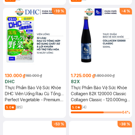
-
19
%
-
4
%
130.000 ₫
1.725.000 ₫
160.000 ₫
1.800.000 ₫
DHC
82X
Thực Phẩm Bảo Vệ Sức Khỏe
Thực Phẩm Bảo Vệ Sức Khỏe
DHC Viên Uống Rau Củ Tổng
Collagen 82X 120000 Classic
Hợp 15 Ngày
Perfect Vegetable - Premium
Collagen Classic - 120.000mg
Japanese Harvest – 15 days
Collagen (500ml)
(85)
(4)
5.0
5.0
64
%
-
53
%
-
38
%