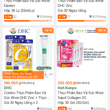
Thực Phẩm Bảo Vệ Sức Khoẻ
Thực Phẩm Bảo Vệ Sức Khỏe
Elasten
DHC Zinc
Hộp 28 Lọ (25ml/Lọ)
Gói 30 Ngày Uống
(2)
32/tháng
(7)
167/tháng
5.0
4.7
61
%
64
%
-
12
%
-
50
%
TẶNG: Bông Tẩy Trang
Hotosu 150 Miếng trị giá 35K
(Hết quà tặng 15k)
190.000 ₫
292.000 ₫
215.000 ₫
584.000 ₫
DHC
Itoh Kanpo
Combo Thực Phẩm Bảo Vệ
Thực Phẩm Bảo Vệ Sức Khỏe
Sức Khỏe DHC Zinc + Thực
Sapril Collagen 2G
Phẩm Bảo Vệ Sức Khỏe DHC
Gói 30 Ngày Uống x 2
Hộp 30 Gói (2G/Gói)
Vitamin C Hard Capsule
65/tháng
(18)
42/tháng
4.9