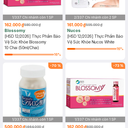
1/337 Chi nhánh còn 1 SP
2/337 Chi nhánh còn 2 SP
162.000 ₫
161.000 ₫
580.000 ₫
595.000 ₫
Blossomy
Nucos
[HSD 12/2026] Thực Phẩm Bảo
[HSD 12/2026] Thực Phẩm Bảo
Vệ Sức Khỏe Blossomy
Vệ Sức Khỏe Nucos White
10 Chai (50ml/Chai)
16
%
16
%
-
70
%
-
73
%
1/337 Chi nhánh còn 1 SP
1/337 Chi nhánh còn 1 SP
500.000 ₫
162.000 ₫
1.664.000 ₫
600.000 ₫