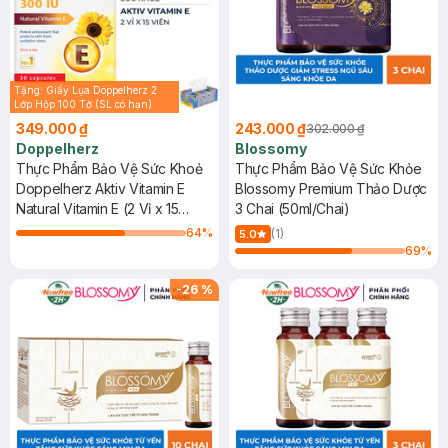
Tặng: Giấy Lụa Doppelherz 2
Lớp Hộp 100 Tờ (SL có hạn)
349.000 ₫
243.000 ₫
302.000 ₫
Doppelherz
Blossomy
Thực Phẩm Bảo Vệ Sức Khoẻ
Thực Phẩm Bảo Vệ Sức Khỏe
Doppelherz Aktiv Vitamin E
Blossomy Premium Thảo Dược
Natural Vitamin E (2 Vỉ x 15
3 Chai (50ml/Chai)
Viên)
64
%
(1)
5.0
69
%
-
26
%