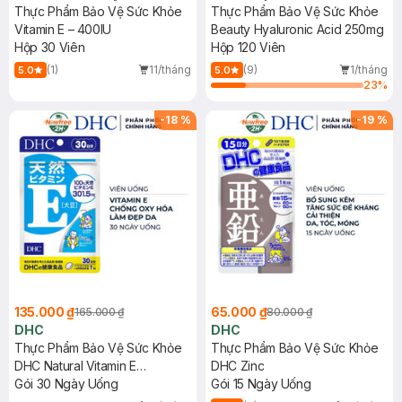
Thực Phẩm Bảo Vệ Sức Khỏe
Thực Phẩm Bảo Vệ Sức Khỏe
Vitamin E – 400IU
Beauty Hyaluronic Acid 250mg
Hộp 30 Viên
Hộp 120 Viên
(1)
11/tháng
(9)
1/tháng
5.0
5.0
23
%
-
18
%
-
19
%
135.000 ₫
65.000 ₫
165.000 ₫
80.000 ₫
DHC
DHC
Thực Phẩm Bảo Vệ Sức Khỏe
Thực Phẩm Bảo Vệ Sức Khỏe
DHC Natural Vitamin E
DHC Zinc
(Soybean)
Gói 30 Ngày Uống
Gói 15 Ngày Uống