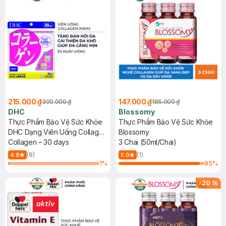
215.000 ₫
147.000 ₫
300.000 ₫
185.000 ₫
DHC
Blossomy
Thực Phẩm Bảo Vệ Sức Khỏe
Thực Phẩm Bảo Vệ Sức Khỏe
DHC Dạng Viên Uống Collagen
Blossomy
(New) 30 Ngày
Collagen – 30 days
3 Chai (50ml/Chai)
(8)
(1)
4.9
5.0
1
%
95
%
-
20
%