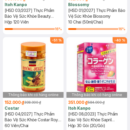
Itoh Kanpo
Blossomy
[HSD 03/2027] Thực Phẩm
[HSD 01/2027] Thực Phẩm Bảo
Bảo Vệ Sức Khỏe Beauty
Vệ Sức Khỏe Blossomy
Hyaluronic Acid 250mg
Hộp 120 Viên
10 Chai (50ml/Chai)
16
%
16
%
-
51
%
-
40
%
Thông báo khi có hàng online
Thông báo khi có hàng online
152.000 ₫
351.000 ₫
308.000 ₫
584.000 ₫
Costar
Itoh Kanpo
[HSD 04/2027] Thực Phẩm
[HSD 08/2023] Thực Phẩm
Bảo Vệ Sức Khỏe Costar Royal
Bảo Vệ Sức Khỏe Sapril
Jelly
60 Viên/Chai
Collagen 2G
Hộp 30 Gói (2G/Gói)