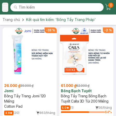
0
Tìm kiếm
Chec
Tìm kiếm
Toggle Menu
Trang chủ
Kết quả tìm kiếm:
'Bông Tẩy Trang Pháp'
-
33
%
-
2
%
26.000 ₫
61.000 ₫
39.000 ₫
62.000 ₫
Jomi
Bông Bạch Tuyết
Bông Tẩy Trang Jomi 120
Bông Tẩy Trang Bông Bạch
Miếng
Tuyết Calla 3D Túi 200 Miếng
Cotton Pad
(1)
56/tháng
5.0
64
%
(20)
863/tháng
4.8