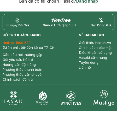
Bạn đã có tài khoản Hasaki?
Đăng nhập
return
nowfree
price
HỖ TRỢ KHÁCH HÀNG
VỀ HASAKI.VN
Hotline:
1800 6324
Giới thiệu Hasaki.vn
(Miễn phí , 08-22h kể cả T7, CN)
Chính sách bảo mật
Điều khoản sử dụng
Các câu hỏi thường gặp
Hasaki cẩm nang
Gửi yêu cầu hỗ trợ
Tuyển dụng
Hướng dẫn đặt hàng
Liên hệ
Phương thức thanh toán
Phương thức vận chuyển
Chính sách đổi trả
Synctives
Clinic
Dermahair
Mastige