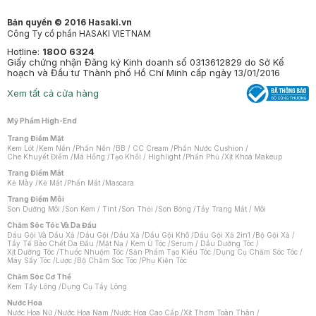
Bản quyền © 2016 Hasaki.vn
Công Ty cổ phần HASAKI VIETNAM
Hotline:
1800 6324
Giấy chứng nhận Đăng ký Kinh doanh số 0313612829 do Sở Kế
hoạch và Đầu tư Thành phố Hồ Chí Minh cấp ngày 13/01/2016
Xem tất cả cửa hàng
Mỹ Phẩm High-End
Trang Điểm Mặt
Kem Lót
/
Kem Nền
/
Phấn Nền
/
BB / CC Cream
/
Phấn Nước Cushion
/
Che Khuyết Điểm
/
Má Hồng
/
Tạo Khối / Highlight
/
Phấn Phủ
/
Xịt Khoá Makeup
Trang Điểm Mắt
Kẻ Mày
/
Kẻ Mắt
/
Phấn Mắt
/
Mascara
Trang Điểm Môi
Son Dưỡng Môi
/
Son Kem / Tint
/
Son Thỏi
/
Son Bóng
/
Tẩy Trang Mắt / Môi
Chăm Sóc Tóc Và Da Đầu
Dầu Gội Và Dầu Xả
/
Dầu Gội
/
Dầu Xả
/
Dầu Gội Khô
/
Dầu Gội Xả 2in1
/
Bộ Gội Xả
/
Tẩy Tế Bào Chết Da Đầu
/
Mặt Nạ / Kem Ủ Tóc
/
Serum / Dầu Dưỡng Tóc
/
Xịt Dưỡng Tóc
/
Thuốc Nhuộm Tóc
/
Sản Phẩm Tạo Kiểu Tóc
/
Dụng Cụ Chăm Sóc Tóc
/
Máy Sấy Tóc
/
Lược
/
Bộ Chăm Sóc Tóc
/
Phụ Kiện Tóc
Chăm Sóc Cơ Thể
Kem Tẩy Lông
/
Dụng Cụ Tẩy Lông
Nước Hoa
Nước Hoa Nữ
/
Nước Hoa Nam
/
Nước Hoa Cao Cấp
/
Xịt Thơm Toàn Thân
/