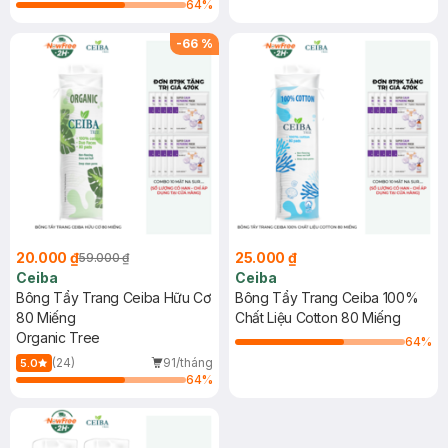
64
%
-
66
%
20.000 ₫
25.000 ₫
59.000 ₫
Ceiba
Ceiba
Bông Tẩy Trang Ceiba Hữu Cơ
Bông Tẩy Trang Ceiba 100%
80 Miếng
Chất Liệu Cotton 80 Miếng
Organic Tree
64
%
(24)
91/tháng
5.0
64
%