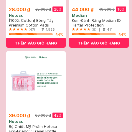
28.000 ₫
44.000 ₫
20%
10%
35.000 ₫
49.000 ₫
Hotosu
Median
[100% Cotton] Bông Tẩy
Kem Đánh Răng Median IQ
Trang Hotosu Cao Cấp 150
Premium Cotton Pads
93% Trắng Răng Màu Trắng
Tartar Protection
Miếng
(47) |
1.926
Bạc 120g
Toothpaste - White
(6) |
411
64%
64%
THÊM VÀO GIỎ HÀNG
THÊM VÀO GIỎ HÀNG
39.000 ₫
43%
69.000 ₫
Hotosu
Bộ Chiết Mỹ Phẩm Hotosu
Hồng (9 Món)
Eco-Friendly Travel Bottle