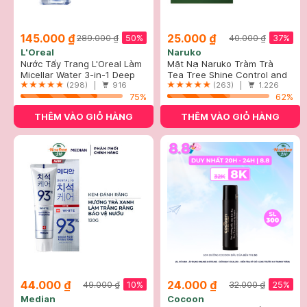
145.000 ₫
25.000 ₫
50%
37%
289.000 ₫
40.000 ₫
L'Oreal
Naruko
Nước Tẩy Trang L'Oreal Làm
Mặt Nạ Naruko Tràm Trà
Sạch Sâu Trang Điểm 400ml
Micellar Water 3-in-1 Deep
Kiểm Soát Dầu Và Giảm Mụn
Tea Tree Shine Control and
Cleansing Even For Sensitive
(298) |
916
26ml
Blemish Clear Mask
(263) |
1.226
Skin
75%
62%
THÊM VÀO GIỎ HÀNG
THÊM VÀO GIỎ HÀNG
44.000 ₫
24.000 ₫
10%
25%
49.000 ₫
32.000 ₫
Median
Cocoon