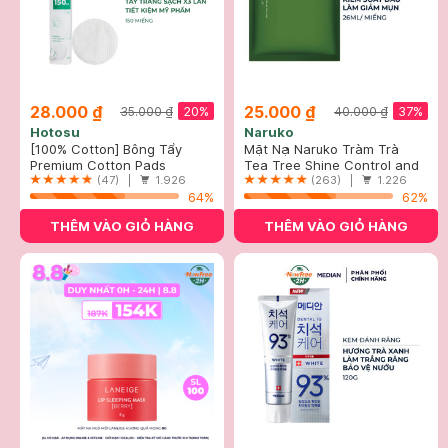
28.000 ₫
25.000 ₫
20%
37%
35.000 ₫
40.000 ₫
Hotosu
Naruko
[100% Cotton] Bông Tẩy
Mặt Nạ Naruko Tràm Trà
Trang Hotosu Cao Cấp 150
Premium Cotton Pads
Kiểm Soát Dầu Và Giảm Mụn
Tea Tree Shine Control and
Miếng
(47) |
1.926
26ml
Blemish Clear Mask
(263) |
1.226
64%
62%
THÊM VÀO GIỎ HÀNG
THÊM VÀO GIỎ HÀNG