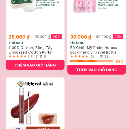
28.000 ₫
39.000 ₫
20%
43%
35.000 ₫
69.000 ₫
Hotosu
Hotosu
[100% Cotton] Bông Tẩy
Bộ Chiết Mỹ Phẩm Hotosu
Trang Hotosu Hộp 80 Miếng
Embossed Cotton Puffs
Hồng (9 Món)
Eco-Friendly Travel Bottle
(17) |
91
Sets
(3) |
32
63%
THÊM VÀO GIỎ HÀNG
THÊM VÀO GIỎ HÀNG