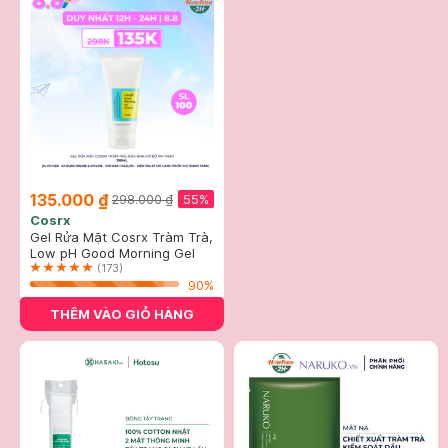
135.000 ₫
55%
298.000 ₫
Cosrx
Gel Rửa Mặt Cosrx Tràm Trà,
0.5% BHA Có Độ pH Thấp
Low pH Good Morning Gel
150ml
Cleanser
(173)
90%
THÊM VÀO GIỎ HÀNG