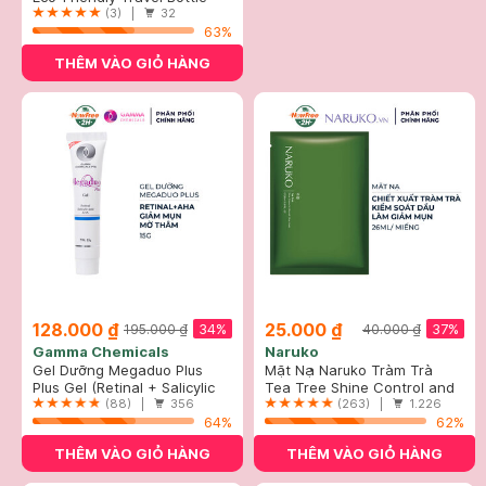
Sets
(3) |
32
63%
THÊM VÀO GIỎ HÀNG
128.000 ₫
25.000 ₫
34%
37%
195.000 ₫
40.000 ₫
Gamma Chemicals
Naruko
Gel Dưỡng Megaduo Plus
Mặt Nạ Naruko Tràm Trà
Giảm Mụn, Mờ Thâm 15g
Plus Gel (Retinal + Salicylic
Kiểm Soát Dầu Và Giảm Mụn
Tea Tree Shine Control and
Acid + AHA)
(88) |
356
26ml
Blemish Clear Mask
(263) |
1.226
64%
62%
THÊM VÀO GIỎ HÀNG
THÊM VÀO GIỎ HÀNG