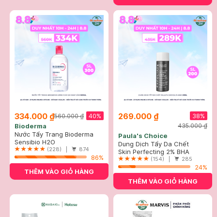
334.000 ₫
269.000 ₫
40%
38%
560.000 ₫
Bioderma
435.000 ₫
Nước Tẩy Trang Bioderma
Paula's Choice
Dành Cho Da Nhạy Cảm
Sensibio H2O
Dung Dịch Tẩy Da Chết
500ml
(228) |
874
Paula’s Choice 2% BHA 30ml
Skin Perfecting 2% BHA
86%
Liquid
(154) |
285
24%
THÊM VÀO GIỎ HÀNG
THÊM VÀO GIỎ HÀNG