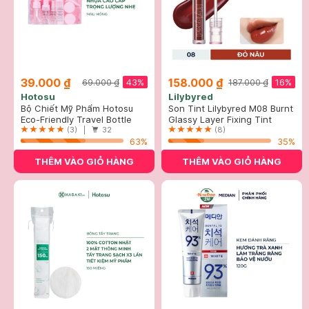
39.000 ₫
158.000 ₫
43%
16%
69.000 ₫
187.000 ₫
Hotosu
Lilybyred
Bộ Chiết Mỹ Phẩm Hotosu
Son Tint Lilybyred M08 Burnt
Hồng (9 Món)
Eco-Friendly Travel Bottle
Brick - Đỏ Nâu 3.8g
Glassy Layer Fixing Tint
Sets
(3) |
32
(8)
63%
35%
THÊM VÀO GIỎ HÀNG
THÊM VÀO GIỎ HÀNG