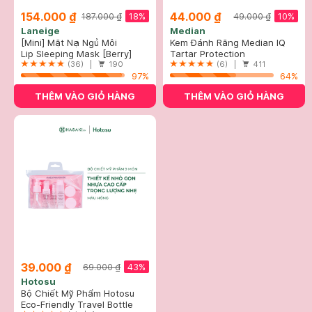
154.000 ₫
44.000 ₫
18%
10%
187.000 ₫
49.000 ₫
Laneige
Median
[Mini] Mặt Nạ Ngủ Môi
Kem Đánh Răng Median IQ
Laneige Hương Quả Mọng 8g
Lip Sleeping Mask [Berry]
93% Trắng Răng Màu Trắng
Tartar Protection
(36) |
190
Bạc 120g
Toothpaste - White
(6) |
411
97%
64%
THÊM VÀO GIỎ HÀNG
THÊM VÀO GIỎ HÀNG
39.000 ₫
43%
69.000 ₫
Hotosu
Bộ Chiết Mỹ Phẩm Hotosu
Hồng (9 Món)
Eco-Friendly Travel Bottle