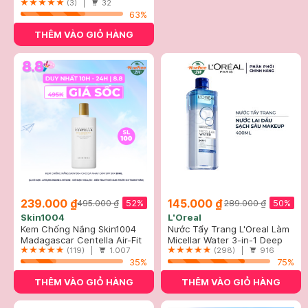
Sets
(3) |
32
63%
THÊM VÀO GIỎ HÀNG
239.000 ₫
145.000 ₫
52%
50%
495.000 ₫
289.000 ₫
Skin1004
L'Oreal
Kem Chống Nắng Skin1004
Nước Tẩy Trang L'Oreal Làm
Cho Da Nhạy Cảm SPF 50+
Madagascar Centella Air-Fit
Sạch Sâu Trang Điểm 400ml
Micellar Water 3-in-1 Deep
50ml
Suncream Plus SPF50+
(119) |
1.007
Cleansing Even For Sensitive
(298) |
916
PA++++
35%
Skin
75%
THÊM VÀO GIỎ HÀNG
THÊM VÀO GIỎ HÀNG