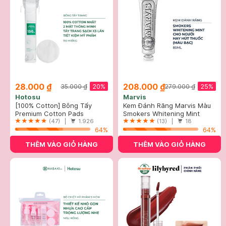
28.000 ₫
208.000 ₫
20%
25%
35.000 ₫
279.000 ₫
Hotosu
Marvis
[100% Cotton] Bông Tẩy
Kem Đánh Răng Marvis Màu
Trang Hotosu Cao Cấp 150
Premium Cotton Pads
Bạc Cho Người Hút Thuốc
Smokers Whitening Mint
Miếng
(47) |
1.926
85ml
Toothpaste
(13) |
18
64%
64%
THÊM VÀO GIỎ HÀNG
THÊM VÀO GIỎ HÀNG