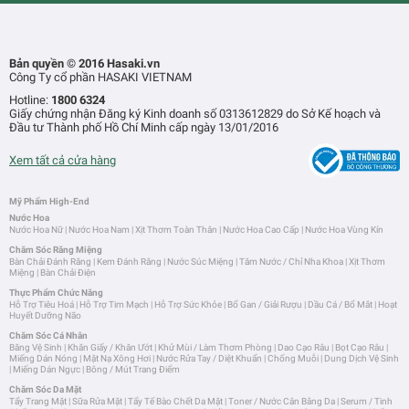
Bản quyền © 2016 Hasaki.vn
Công Ty cổ phần HASAKI VIETNAM
Hotline:
1800 6324
Giấy chứng nhận Đăng ký Kinh doanh số 0313612829 do Sở Kế hoạch và
Đầu tư Thành phố Hồ Chí Minh cấp ngày 13/01/2016
Xem tất cả cửa hàng
Mỹ Phẩm High-End
Nước Hoa
Nước Hoa Nữ
|
Nước Hoa Nam
|
Xịt Thơm Toàn Thân
|
Nước Hoa Cao Cấp
|
Nước Hoa Vùng Kín
Chăm Sóc Răng Miệng
Bàn Chải Đánh Răng
|
Kem Đánh Răng
|
Nước Súc Miệng
|
Tăm Nước / Chỉ Nha Khoa
|
Xịt Thơm
Miệng
|
Bàn Chải Điện
Thực Phẩm Chức Năng
Hỗ Trợ Tiêu Hoá
|
Hỗ Trợ Tim Mạch
|
Hỗ Trợ Sức Khỏe
|
Bổ Gan / Giải Rượu
|
Dầu Cá / Bổ Mắt
|
Hoạt
Huyết Dưỡng Não
Chăm Sóc Cá Nhân
Băng Vệ Sinh
|
Khăn Giấy / Khăn Ướt
|
Khử Mùi / Làm Thơm Phòng
|
Dao Cạo Râu
|
Bọt Cạo Râu
|
Miếng Dán Nóng
|
Mặt Nạ Xông Hơi
|
Nước Rửa Tay / Diệt Khuẩn
|
Chống Muỗi
|
Dung Dịch Vệ Sinh
|
Miếng Dán Ngực
|
Bông / Mút Trang Điểm
Chăm Sóc Da Mặt
Tẩy Trang Mặt
|
Sữa Rửa Mặt
|
Tẩy Tế Bào Chết Da Mặt
|
Toner / Nước Cân Bằng Da
|
Serum / Tinh