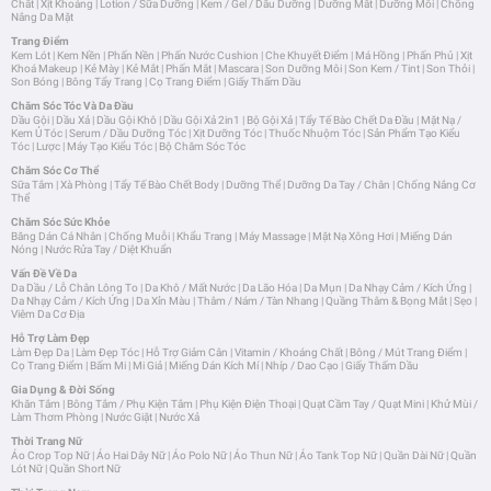
Chất
|
Xịt Khoáng
|
Lotion / Sữa Dưỡng
|
Kem / Gel / Dầu Dưỡng
|
Dưỡng Mắt
|
Dưỡng Môi
|
Chống
Nắng Da Mặt
Trang Điểm
Kem Lót
|
Kem Nền
|
Phấn Nền
|
Phấn Nước Cushion
|
Che Khuyết Điểm
|
Má Hồng
|
Phấn Phủ
|
Xịt
Khoá Makeup
|
Kẻ Mày
|
Kẻ Mắt
|
Phấn Mắt
|
Mascara
|
Son Dưỡng Môi
|
Son Kem / Tint
|
Son Thỏi
|
Son Bóng
|
Bông Tẩy Trang
|
Cọ Trang Điểm
|
Giấy Thấm Dầu
Chăm Sóc Tóc Và Da Đầu
Dầu Gội
|
Dầu Xả
|
Dầu Gội Khô
|
Dầu Gội Xả 2in1
|
Bộ Gội Xả
|
Tẩy Tế Bào Chết Da Đầu
|
Mặt Nạ /
Kem Ủ Tóc
|
Serum / Dầu Dưỡng Tóc
|
Xịt Dưỡng Tóc
|
Thuốc Nhuộm Tóc
|
Sản Phẩm Tạo Kiểu
Tóc
|
Lược
|
Máy Tạo Kiểu Tóc
|
Bộ Chăm Sóc Tóc
Chăm Sóc Cơ Thể
Sữa Tắm
|
Xà Phòng
|
Tẩy Tế Bào Chết Body
|
Dưỡng Thể
|
Dưỡng Da Tay / Chân
|
Chống Nắng Cơ
Thể
Chăm Sóc Sức Khỏe
Băng Dán Cá Nhân
|
Chống Muỗi
|
Khẩu Trang
|
Máy Massage
|
Mặt Nạ Xông Hơi
|
Miếng Dán
Nóng
|
Nước Rửa Tay / Diệt Khuẩn
Vấn Đề Về Da
Da Dầu / Lỗ Chân Lông To
|
Da Khô / Mất Nước
|
Da Lão Hóa
|
Da Mụn
|
Da Nhạy Cảm / Kích Ứng
|
Da Nhạy Cảm / Kích Ứng
|
Da Xỉn Màu
|
Thâm / Nám / Tàn Nhang
|
Quầng Thâm & Bọng Mắt
|
Sẹo
|
Viêm Da Cơ Địa
Hỗ Trợ Làm Đẹp
Làm Đẹp Da
|
Làm Đẹp Tóc
|
Hỗ Trợ Giảm Cân
|
Vitamin / Khoáng Chất
|
Bông / Mút Trang Điểm
|
Cọ Trang Điểm
|
Bấm Mi
|
Mi Giả
|
Miếng Dán Kích Mí
|
Nhíp / Dao Cạo
|
Giấy Thấm Dầu
Gia Dụng & Đời Sống
Khăn Tắm
|
Bông Tắm / Phụ Kiện Tắm
|
Phụ Kiện Điện Thoại
|
Quạt Cầm Tay / Quạt Mini
|
Khử Mùi /
Làm Thơm Phòng
|
Nước Giặt
|
Nước Xả
Thời Trang Nữ
Áo Crop Top Nữ
|
Áo Hai Dây Nữ
|
Áo Polo Nữ
|
Áo Thun Nữ
|
Áo Tank Top Nữ
|
Quần Dài Nữ
|
Quần
Lót Nữ
|
Quần Short Nữ