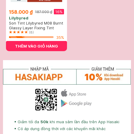
158.000 ₫
16%
187.000 ₫
Lilybyred
Son Tint Lilybyred M08 Burnt
Brick - Đỏ Nâu 3.8g
Glassy Layer Fixing Tint
(8)
35%
THÊM VÀO GIỎ HÀNG
Giảm tối đa
50k
khi mua sắm lần đầu trên App Hasaki
Có áp dụng đồng thời với các khuyến mãi khác