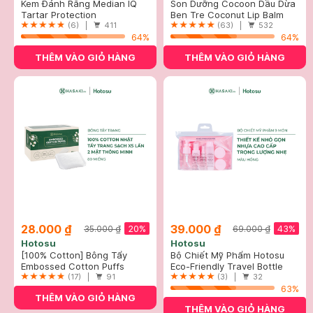
Kem Đánh Răng Median IQ
Son Dưỡng Cocoon Dầu Dừa
93% Trắng Răng Màu Trắng
Tartar Protection
Bến Tre 5g
Ben Tre Coconut Lip Balm
Bạc 120g
Toothpaste - White
(6) |
411
(63) |
532
64%
64%
THÊM VÀO GIỎ HÀNG
THÊM VÀO GIỎ HÀNG
28.000 ₫
39.000 ₫
20%
43%
35.000 ₫
69.000 ₫
Hotosu
Hotosu
[100% Cotton] Bông Tẩy
Bộ Chiết Mỹ Phẩm Hotosu
Trang Hotosu Hộp 80 Miếng
Embossed Cotton Puffs
Hồng (9 Món)
Eco-Friendly Travel Bottle
(17) |
91
Sets
(3) |
32
63%
THÊM VÀO GIỎ HÀNG
THÊM VÀO GIỎ HÀNG