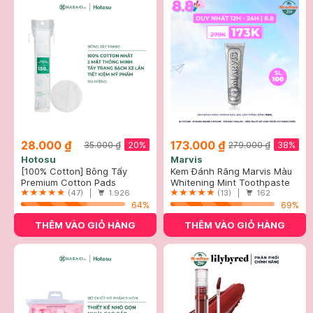
28.000 ₫
173.000 ₫
20%
38%
35.000 ₫
279.000 ₫
Hotosu
Marvis
[100% Cotton] Bông Tẩy
Kem Đánh Răng Marvis Màu
Trang Hotosu Cao Cấp 150
Premium Cotton Pads
Bạc Làm Trắng Răng 85ml
Whitening Mint Toothpaste
Miếng
(47) |
1.926
(13) |
162
64%
69%
THÊM VÀO GIỎ HÀNG
THÊM VÀO GIỎ HÀNG