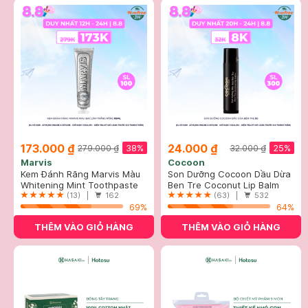
173.000 ₫
24.000 ₫
38%
25%
279.000 ₫
32.000 ₫
Marvis
Cocoon
Kem Đánh Răng Marvis Màu
Son Dưỡng Cocoon Dầu Dừa
Bạc Làm Trắng Răng 85ml
Whitening Mint Toothpaste
Bến Tre 5g
Ben Tre Coconut Lip Balm
(13) |
162
(63) |
532
69%
64%
THÊM VÀO GIỎ HÀNG
THÊM VÀO GIỎ HÀNG