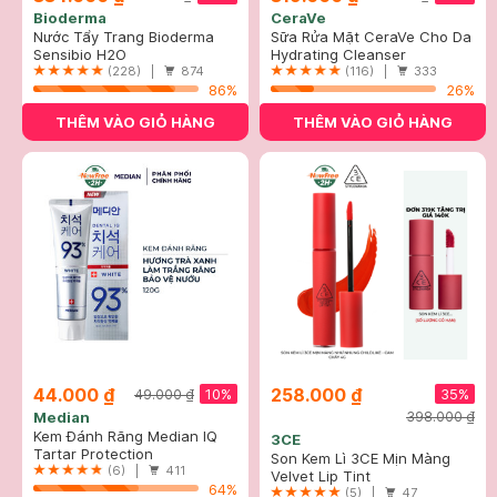
Bioderma
CeraVe
Nước Tẩy Trang Bioderma
Sữa Rửa Mặt CeraVe Cho Da
Dành Cho Da Nhạy Cảm
Sensibio H2O
Thường Đến Khô 473ml
Hydrating Cleanser
500ml
(228) |
874
(116) |
333
86%
26%
THÊM VÀO GIỎ HÀNG
THÊM VÀO GIỎ HÀNG
44.000 ₫
258.000 ₫
10%
35%
49.000 ₫
Median
398.000 ₫
Kem Đánh Răng Median IQ
3CE
93% Trắng Răng Màu Trắng
Tartar Protection
Son Kem Lì 3CE Mịn Màng
Bạc 120g
Toothpaste - White
(6) |
411
Như Nhung Childlike - Cam
Velvet Lip Tint
64%
Cháy 4g
(5) |
47