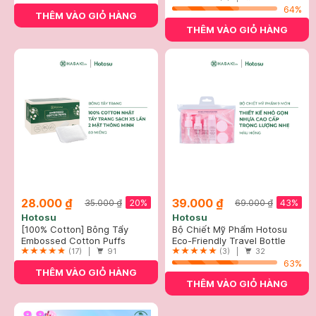
64%
THÊM VÀO GIỎ HÀNG
THÊM VÀO GIỎ HÀNG
28.000 ₫
39.000 ₫
20%
43%
35.000 ₫
69.000 ₫
Hotosu
Hotosu
[100% Cotton] Bông Tẩy
Bộ Chiết Mỹ Phẩm Hotosu
Trang Hotosu Hộp 80 Miếng
Embossed Cotton Puffs
Hồng (9 Món)
Eco-Friendly Travel Bottle
(17) |
91
Sets
(3) |
32
63%
THÊM VÀO GIỎ HÀNG
THÊM VÀO GIỎ HÀNG