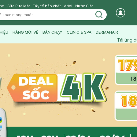
ang
Sữa Rửa Mặt
Tẩy tế bào chết
Ariel
Nước Giặt
HIỆU
HÀNG MỚI VỀ
BÁN CHẠY
CLINIC & SPA
DERMAHAIR
Tải ứng 