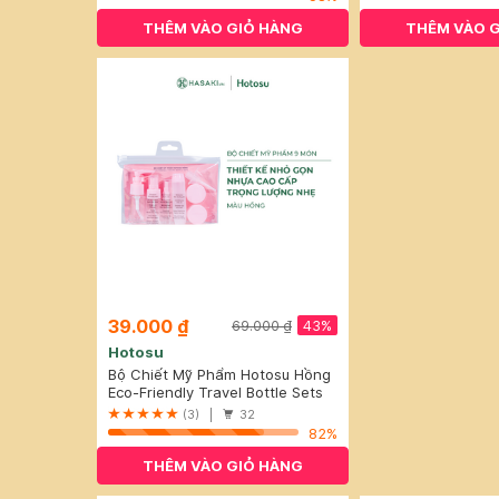
THÊM VÀO GIỎ HÀNG
THÊM VÀO 
39.000 ₫
43%
69.000 ₫
Hotosu
Bộ Chiết Mỹ Phẩm Hotosu Hồng
(9 Món)
Eco-Friendly Travel Bottle Sets
(3) |
32
82%
THÊM VÀO GIỎ HÀNG