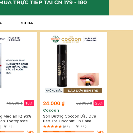
4
28.04
24.000 ₫
10%
25%
49.000 ₫
32.000 ₫
Cocoon
g Median IQ 93%
Son Dưỡng Cocoon Dầu Dừa
àu Trắng Bạc 120g
ion Toothpaste -
Bến Tre 5g
Ben Tre Coconut Lip Balm
 |
411
(63) |
532
64%
64%