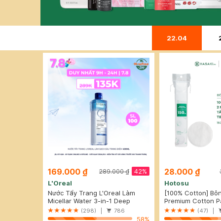
22.04
169.000 ₫
28.000 ₫
42%
289.000 ₫
L'Oreal
Hotosu
Nước Tẩy Trang L'Oreal Làm
[100% Cotton] Bô
Sạch Sâu Trang Điểm 400ml
Micellar Water 3-in-1 Deep
Hotosu Cao Cấp 1
Premium Cotton P
Cleansing Even For Sensitive
(298) |
786
(47) |
Skin
58%