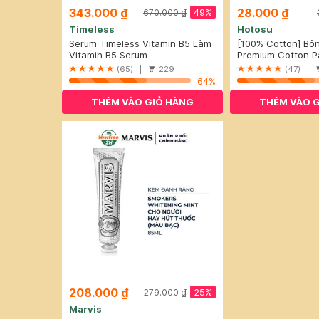
343.000 ₫
28.000 ₫
49%
670.000 ₫
Timeless
Hotosu
Serum Timeless Vitamin B5 Làm
[100% Cotton] Bô
Dịu & Phục Hồi Da 30ml
Vitamin B5 Serum
Hotosu Cao Cấp 1
Premium Cotton P
(65) |
229
(47) |
64%
THÊM VÀO GIỎ HÀNG
THÊM VÀO 
208.000 ₫
25%
279.000 ₫
Marvis