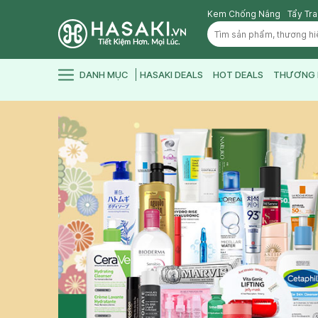
Kem Chống Nắng
Tẩy Tr
DANH MỤC
HASAKI DEALS
HOT DEALS
THƯƠNG 