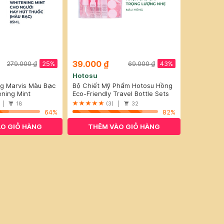
39.000 ₫
25%
43%
279.000 ₫
69.000 ₫
Hotosu
g Marvis Màu Bạc
Bộ Chiết Mỹ Phẩm Hotosu Hồng
 Thuốc 85ml
ning Mint
(9 Món)
Eco-Friendly Travel Bottle Sets
) |
18
(3) |
32
64%
82%
O GIỎ HÀNG
THÊM VÀO GIỎ HÀNG