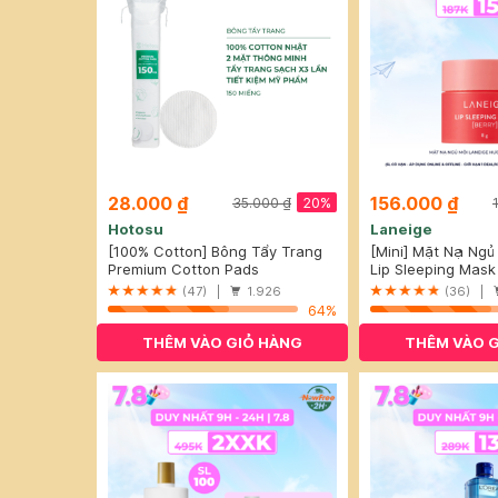
28.000 ₫
156.000 ₫
20%
35.000 ₫
Hotosu
Laneige
[100% Cotton] Bông Tẩy Trang
[Mini] Mặt Nạ Ngủ
Hotosu Cao Cấp 150 Miếng
Premium Cotton Pads
Hương Quả Mọng 
Lip Sleeping Mask 
(47) |
1.926
(36) |
64%
THÊM VÀO GIỎ HÀNG
THÊM VÀO 