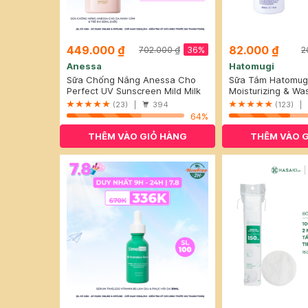
449.000 ₫
82.000 ₫
36%
702.000 ₫
2
Anessa
Hatomugi
Sữa Chống Nắng Anessa Cho
Sữa Tắm Hatomug
Da Nhạy Cảm & Trẻ Em 60ml
Perfect UV Sunscreen Mild Milk
Chiết Xuất Ý Dĩ 8
Moisturizing & Wa
(Mới)
(For Sensitive Skin)
Body Soap
(23) |
394
(123) |
SPF50+/PA++++
64%
THÊM VÀO GIỎ HÀNG
THÊM VÀO 