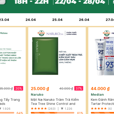
23.04
24.04
25.04
26.04
27.0
25.000 ₫
44.000 ₫
20%
37%
35.000 ₫
40.000 ₫
Naruko
Median
ng Tẩy Trang
Mặt Nạ Naruko Tràm Trà Kiểm
Kem Đánh Răn
50 Miếng
ads
Soát Dầu Và Giảm Mụn 26ml
Tea Tree Shine Control and
Trắng Răng M
Tartar Protect
Blemish Clear Mask
White
1.926
(263) |
1.226
(6)
64%
61%