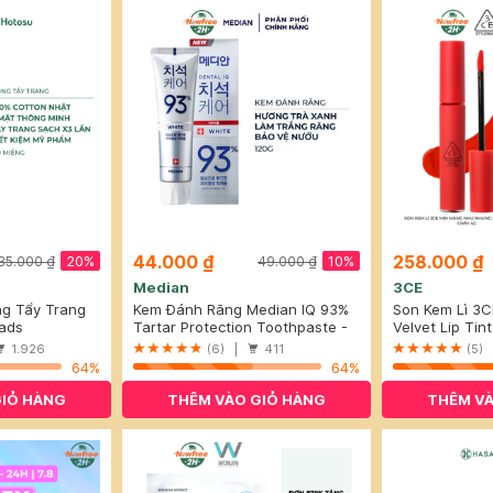
44.000 ₫
258.000 ₫
20%
10%
35.000 ₫
49.000 ₫
Median
3CE
ng Tẩy Trang
Kem Đánh Răng Median IQ 93%
Son Kem Lì 3
50 Miếng
ads
Trắng Răng Màu Trắng Bạc 120g
Tartar Protection Toothpaste -
Nhung Childli
Velvet Lip Tint
White
1.926
(6) |
411
(5)
64%
64%
GIỎ HÀNG
THÊM VÀO GIỎ HÀNG
THÊM VÀ