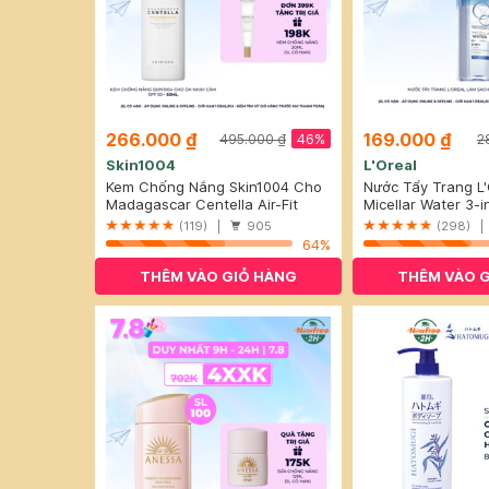
266.000 ₫
169.000 ₫
46%
495.000 ₫
2
Skin1004
L'Oreal
Kem Chống Nắng Skin1004 Cho
Nước Tẩy Trang L
Da Nhạy Cảm SPF 50+ 50ml
Madagascar Centella Air-Fit
Sạch Sâu Trang Đ
Micellar Water 3-
Suncream Plus SPF50+ PA++++
Cleansing Even Fo
(119) |
905
(298) 
Skin
64%
THÊM VÀO GIỎ HÀNG
THÊM VÀO 