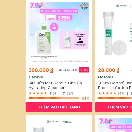
368.000 ₫
28.000 ₫
23%
480.000 ₫
CeraVe
Hotosu
Sữa Rửa Mặt CeraVe Cho Da
[100% Cotton] Bô
Thường Đến Khô 473ml
Hydrating Cleanser
Hotosu Cao Cấp 1
Premium Cotton P
(116) |
289
(47) |
64%
THÊM VÀO GIỎ HÀNG
THÊM VÀO 