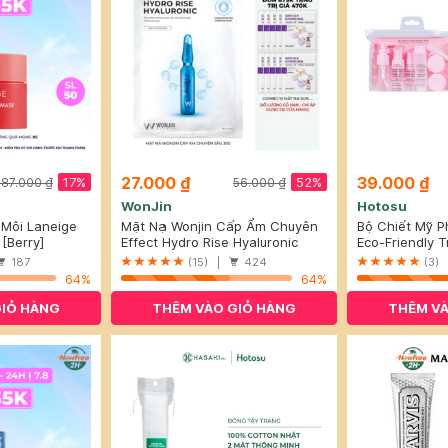
27.000 ₫
39.000 ₫
17%
52%
187.000 ₫
56.000 ₫
WonJin
Hotosu
 Môi Laneige
Mặt Nạ Wonjin Cấp Ẩm Chuyên
Bộ Chiết Mỹ 
8g
[Berry]
Sâu 30g
Effect Hydro Rise Hyaluronic
(9 Món)
Eco-Friendly T
Concentrated Essence Mask
187
(15) |
424
(3)
64%
64%
GIỎ HÀNG
THÊM VÀO GIỎ HÀNG
THÊM VÀ