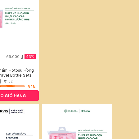
43%
69.000 ₫
Phẩm Hotosu Hồng
ravel Bottle Sets
 |
32
82%
O GIỎ HÀNG