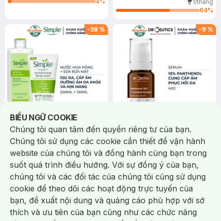
4
%
1/tháng
Refreshing Facial Wash Gel
64
%
-
38
%
-
9
%
Notice about cookies usage
BIỂU NGỮ COOKIE
Chúng tôi quan tâm đến quyền riêng tư của bạn.
198.000 ₫
191.000 ₫
320.000 ₫
210.000 ₫
Chúng tôi sử dụng các cookie cần thiết để vận hành
Simple
DrCeutics
website của chúng tôi và đồng hành cùng bạn trong
Combo Simple Nước Hoa Hồng
Serum DrCeutics 10%
suốt quá trình điều hướng. Với sự đồng ý của bạn,
Làm Dịu Da & Cấp Ẩm 200ml +
Panthenol Cấp Ẩm Và Phục Hồi
Sữa Rửa Mặt Dưỡng Ẩm Cho
Kind To Skin Soothing Facial
Da 40g
Panthenol 10% + Centella
chúng tôi và các đối tác của chúng tôi cũng sử dụng
Da Khỏe Mịn Màng 150ml
Toner + Moisturising Facial
Extract Hydrating Serum
1/tháng
5/tháng
cookie để theo dõi các hoạt động trực tuyến của
Wash
64
%
64
%
bạn, đề xuất nội dung và quảng cáo phù hợp với sở
Chat i
thích và ưu tiên của bạn cũng như các chức năng
-
36
%
-
31
%