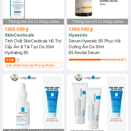
Thông báo khi có hàng online
Thông báo khi có hàng online
1.955.000 ₫
1.360.000 ₫
SkinCeuticals
Hyaestic
Tinh Chất SkinCeuticals Hỗ Trợ
Serum Hyaestic B5 Phục Hồi
Cấp Ẩm & Tái Tạo Da 30ml
Dưỡng Ẩm Da 30ml
Hydrating B5
B5 Revital Serum
64
%
(2)
5.0
Sản phẩm bán tại Phòng Khám
Hasaki Clinic