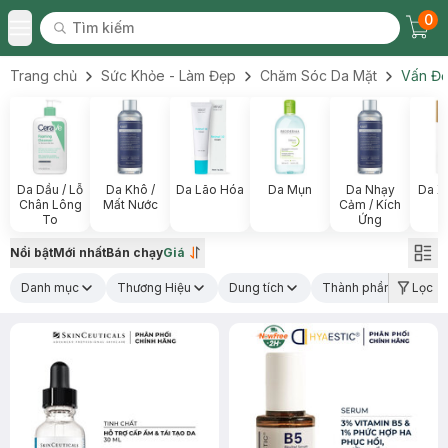
0
Tìm kiếm
Chec
Tìm kiếm
Toggle Menu
Trang chủ
Sức Khỏe - Làm Đẹp
Chăm Sóc Da Mặt
Vấn Đề
Da Dầu / Lỗ
Da Khô /
Da Lão Hóa
Da Mụn
Da Nhạy
Da X
Chân Lông
Mất Nước
Cảm / Kích
To
Ứng
Nổi bật
Mới nhất
Bán chạy
Giá
Danh mục
Thương Hiệu
Dung tích
Thành phần nổi bật
Lọc
(1