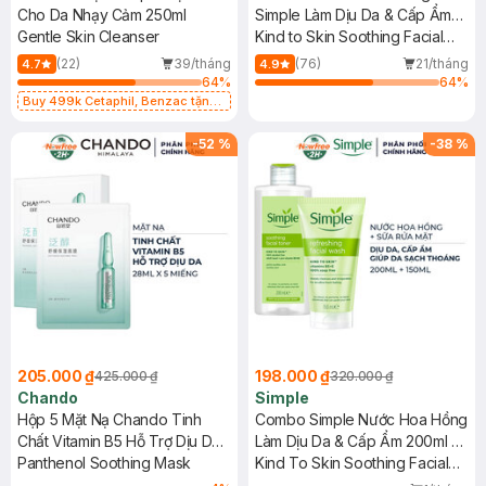
Cho Da Nhạy Cảm 250ml
Simple Làm Dịu Da & Cấp Ẩm
Gentle Skin Cleanser
200ml
Kind to Skin Soothing Facial
Toner
(22)
39/tháng
(76)
21/tháng
4.7
4.9
64
%
64
%
Buy 499k Cetaphil, Benzac tặng
Combo 2 Sữa Rửa Mặt 59ml(SL có
hạn)
-
52
%
-
38
%
205.000 ₫
198.000 ₫
425.000 ₫
320.000 ₫
Chando
Simple
Hộp 5 Mặt Nạ Chando Tinh
Combo Simple Nước Hoa Hồng
Chất Vitamin B5 Hỗ Trợ Dịu Da
Làm Dịu Da & Cấp Ẩm 200ml +
28ml
Panthenol Soothing Mask
Sữa Rửa Mặt Giúp Da Sạch
Kind To Skin Soothing Facial
Thoáng 150ml
Toner + Kind To Skin