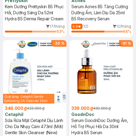
Prettyskin
Acnes
Kem Dưỡng Prettyskin B5 Phục
Serum Acnes B5 Tăng Cường
Hồi, Dưỡng Sáng Da 52ml
Dưỡng Ẩm, Làm Dịu Da 25ml
Hydra B5 Derma Repair Cream
B5 Recovery Serum
17/tháng
(12)
12/tháng
5.0
53
%
64
%
-
20
%
-
31
%
Quà tặng: Cetaphil Gentle
Exfoliating SA Cleanser 29ml
346.000 ₫
339.000 ₫
433.000 ₫
490.000 ₫
Cetaphil
GoodnDoc
Sữa Rửa Mặt Cetaphil Dịu Lành
Serum GoodnDoc Dưỡng Ẩm,
Cho Da Nhạy Cảm 473ml (Mới)
Hỗ Trợ Phục Hồi Da 30ml
Gentle Skin Cleanser (New)
Hydra B5 Serum