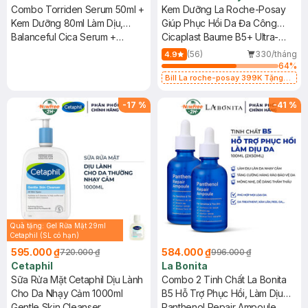
Combo Torriden Serum 50ml +
Kem Dưỡng La Roche-Posay
Kem Dưỡng 80ml Làm Dịu,
Giúp Phục Hồi Da Đa Công
Phục Hồi Da
Balanceful Cica Serum +
Dụng 100ml
Cicaplast Baume B5+ Ultra-
Cream
Repairing Soothing Balm
(56)
330/tháng
4.9
64
%
Bill La roche-posay 399K Tặng
Gel rửa mặt da dầu nhạy cảm 50ml
(SL có hạn)
-
17
%
-
41
%
Quà tặng: Gel Rửa Mặt 29ml
Cetaphil (SL có hạn)
595.000 ₫
584.000 ₫
720.000 ₫
996.000 ₫
Cetaphil
La Bonita
Sữa Rửa Mặt Cetaphil Dịu Lành
Combo 2 Tinh Chất La Bonita
Cho Da Nhạy Cảm 1000ml
B5 Hỗ Trợ Phục Hồi, Làm Dịu
Gentle Skin Cleanser
Da 50ml
Panthenol Repair Ampoule