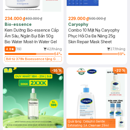
234.000 ₫
229.000 ₫
493.000 ₫
500.000 ₫
Bio-essence
Caryophy
Kem Dưỡng Bio-essence Cấp
Combo 10 Mặt Nạ Caryophy
Ẩm Sâu, Ngăn Bụi Bẩn 50g
Phục Hồi Da Đa Năng 25g
Bio Water Moist-In Water Gel
Skin Repair Mask Sheet
(19)
42/tháng
27/tháng
4.9
64
%
69
%
Bill từ 379k Bioessence tặng Gel
Tẩy Tế Bào Chết 60g
-
55
%
-
22
%
Quà tặng: Cetaphil Gentle
Exfoliating SA Cleanser 29ml