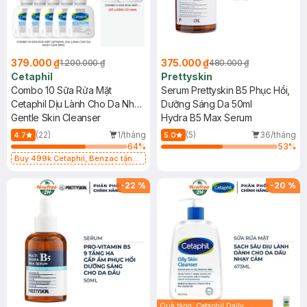
379.000 ₫
375.000 ₫
1.200.000 ₫
480.000 ₫
Cetaphil
Prettyskin
Combo 10 Sữa Rửa Mặt
Serum Prettyskin B5 Phục Hồi,
Cetaphil Dịu Lành Cho Da Nhạy
Dưỡng Sáng Da 50ml
Cảm 59ml
Gentle Skin Cleanser
Hydra B5 Max Serum
(22)
1/tháng
(5)
36/tháng
4.7
5.0
64
%
53
%
Buy 499k Cetaphil, Benzac tặng
Combo 2 Sữa Rửa Mặt 59ml(SL có
hạn)
-
22
%
-
20
%
Quà tặng: Cetaphil Daily