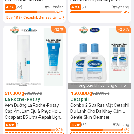
(22)
53/tháng
(2)
5/tháng
4.7
4.0
64
%
59
%
Buy 499k Cetaphil, Benzac tặng
Combo 2 Sữa Rửa Mặt 59ml(SL có
hạn)
-
12
%
-
26
%
Thông báo khi có hàng online
517.000 ₫
460.000 ₫
585.000 ₫
620.000 ₫
La Roche-Posay
Cetaphil
Kem Dưỡng La Roche-Posay
Combo 2 Sữa Rửa Mặt Cetaphil
Cấp Ẩm, Làm Dịu & Phục Hồi
Dịu Lành Cho Da Nhạy Cảm
Da 40ml
Cicaplast B5 Ultra-Repair Light
250ml
Gentle Skin Cleanser
Cream
(1)
(22)
2/tháng
5.0
4.7
92
%
64
%