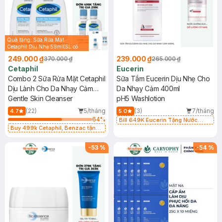
Quà tặng: Sữa Rửa Mặt
Cetaphil Dịu Nhẹ 59ml(SL có
hạn)
249.000 ₫
239.000 ₫
370.000 ₫
265.000 ₫
Cetaphil
Eucerin
Combo 2 Sữa Rửa Mặt Cetaphil
Sữa Tắm Eucerin Dịu Nhẹ Cho
Dịu Lành Cho Da Nhạy Cảm
Da Nhạy Cảm 400ml
125ml
Gentle Skin Cleanser
pH5 Washlotion
(22)
5/tháng
(3)
7/tháng
4.7
5.0
64
%
Bill 649K Eucerin Tặng Nước
Buy 499k Cetaphil, Benzac tặng
Dưỡng Sáng Da 30ml trị giá 350K
Combo 2 Sữa Rửa Mặt 59ml(SL có
(SL có hạn)
hạn)
-
53
%
-
54
%