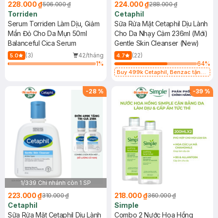
228.000 ₫
224.000 ₫
506.000 ₫
288.000 ₫
Torriden
Cetaphil
Serum Torriden Làm Dịu, Giảm
Sữa Rửa Mặt Cetaphil Dịu Lành
Mẩn Đỏ Cho Da Mụn 50ml
Cho Da Nhạy Cảm 236ml (Mới)
Balanceful Cica Serum
Gentle Skin Cleanser (New)
(3)
42/tháng
(22)
5.0
4.7
1
%
64
%
Buy 499k Cetaphil, Benzac tặng
Combo 2 Sữa Rửa Mặt 59ml(SL có
hạn)
-
28
%
-
39
%
1/339 Chi nhánh còn 1 SP
223.000 ₫
218.000 ₫
310.000 ₫
360.000 ₫
Cetaphil
Simple
Sữa Rửa Mặt Cetaphil Dịu Lành
Combo 2 Nước Hoa Hồng