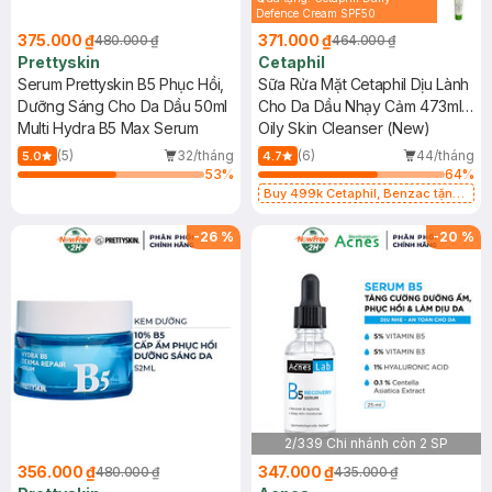
Defence Cream SPF50
10g(SL có hạn)
375.000 ₫
371.000 ₫
480.000 ₫
464.000 ₫
Prettyskin
Cetaphil
Serum Prettyskin B5 Phục Hồi,
Sữa Rửa Mặt Cetaphil Dịu Lành
Dưỡng Sáng Cho Da Dầu 50ml
Cho Da Dầu Nhạy Cảm 473ml
Multi Hydra B5 Max Serum
(Mới)
Oily Skin Cleanser (New)
(5)
32/tháng
(6)
44/tháng
5.0
4.7
53
%
64
%
Buy 499k Cetaphil, Benzac tặng
Combo 2 Sữa Rửa Mặt 59ml(SL có
hạn)
-
26
%
-
20
%
2/339 Chi nhánh còn 2 SP
356.000 ₫
347.000 ₫
480.000 ₫
435.000 ₫