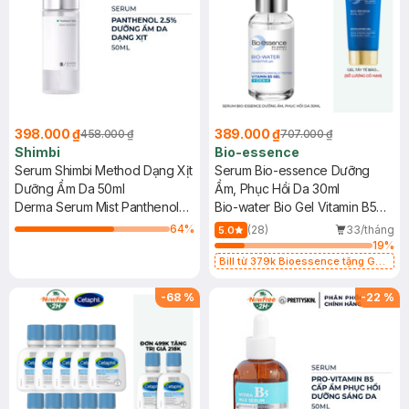
398.000 ₫
389.000 ₫
458.000 ₫
707.000 ₫
Shimbi
Bio-essence
Serum Shimbi Method Dạng Xịt
Serum Bio-essence Dưỡng
Dưỡng Ẩm Da 50ml
Ẩm, Phục Hồi Da 30ml
Derma Serum Mist Panthenol
Bio-water Bio Gel Vitamin B5
2.5%
Cica-4
64
%
(28)
33/tháng
5.0
19
%
Bill từ 379k Bioessence tặng Gel
Tẩy Tế Bào Chết 60g
-
68
%
-
22
%