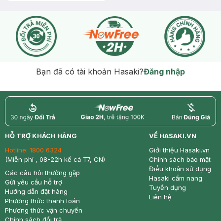
Bạn đã có tài khoản Hasaki?
Đăng nhập
return
nowfree
price
HỖ TRỢ KHÁCH HÀNG
VỀ HASAKI.VN
Hotline:
1800 6324
Giới thiệu Hasaki.vn
(Miễn phí , 08-22h kể cả T7, CN)
Chính sách bảo mật
Điều khoản sử dụng
Các câu hỏi thường gặp
Hasaki cẩm nang
Gửi yêu cầu hỗ trợ
Tuyển dụng
Hướng dẫn đặt hàng
Liên hệ
Phương thức thanh toán
Phương thức vận chuyển
Chính sách đổi trả