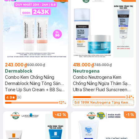
243.000 ₫
418.000 ₫
600.000 ₫
745.000 ₫
Dermablock
Neutrogena
Combo Kem Chống Nắng
Combo Neutrogena Kem
Dermablock Nâng Tông Sáng
Chống Nắng Ngừa Thâm Sạm
Hồng 35ml + Che Khuyết Điểm
Tone Up Sun Cream + BB Sun
40ml + Kem Dưỡng Ẩm Cho Da
Ultra Sheer Fluid Sunscreen
2 Trong 1 35ml
Cream SPF 50+ PA++++
Dầu 50g
Age Shield SPF50 Broad
34
%
(9)
4.9
Spectrum PA+++ + Hydro
12
%
Bill 199K Neutrogena Tặng Kem
Chống Nắng 5ml trị giá 50K (SL Có
Boost Hyaluronic Acid Water
Hạn)
Gel
-
42
%
-
1
%