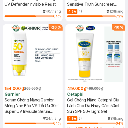
Nhẹ 50ml + 2 Nước Tẩy Trang
UV Defender Invisible Resist
Nhạy Cảm 50ml
Sensitive Truth Sunscreen
Căng Mịn Da 95ml
Daily Sunscreen SPF50+
SPF50+ PA++++
40/tháng
(4)
12/tháng
4.8
PA++++ + Revitalift Hyaluronic
64
%
73
%
Acid Hydrating Micellar Water
-
26
%
-
16
%
154.000 ₫
419.000 ₫
209.000 ₫
499.000 ₫
Garnier
Cetaphil
Serum Chống Nắng Garnier
Gel Chống Nắng Cetaphil Dịu
Mỏng Nhẹ Bảo Vệ Tối Ưu 30ml
Lành Cho Da Nhạy Cảm 50ml
Super UV Invisible Serum
Sun SPF 50+ Light Gel
Sunscreen SPF50+ PA++++
24/tháng
(2)
8/tháng
4.5
64
%
64
%