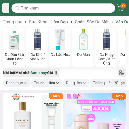
0
Tìm kiếm
Chec
Tìm kiếm
Toggle Menu
Trang chủ
Sức Khỏe - Làm Đẹp
Chăm Sóc Da Mặt
Vấn Đề
Da Dầu / Lỗ
Da Khô /
Da Lão Hóa
Da Mụn
Da Nhạy
Da X
Chân Lông
Mất Nước
Cảm / Kích
To
Ứng
Nổi bật
Mới nhất
Bán chạy
Giá
Danh mục
Thương Hiệu
Dung tích
Thành phần nổi bật
Lọc
-
48
%
-
42
%