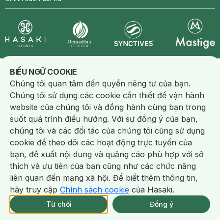
Synctives
Clinic
Dermahair
Mastige
Notice about cookies usage
BIỂU NGỮ COOKIE
Chúng tôi quan tâm đến quyền riêng tư của bạn.
Bản quyền © 2016 Hasaki.vn
Công Ty cổ phần HASAKI VIETNAM
Chúng tôi sử dụng các cookie cần thiết để vận hành
Hotline:
1800 6324
website của chúng tôi và đồng hành cùng bạn trong
Giấy chứng nhận Đăng ký Kinh doanh số 0313612829 do Sở Kế
suốt quá trình điều hướng. Với sự đồng ý của bạn,
hoạch và Đầu tư Thành phố Hồ Chí Minh cấp ngày 13/01/2016
chúng tôi và các đối tác của chúng tôi cũng sử dụng
Xem tất cả cửa hàng
cookie để theo dõi các hoạt động trực tuyến của
bạn, đề xuất nội dung và quảng cáo phù hợp với sở
Mỹ Phẩm High-End
Chat i
thích và ưu tiên của bạn cũng như các chức năng
Trang Điểm Mặt
Kem Lót
/
Kem Nền
/
Phấn Nền
/
BB / CC Cream
/
Phấn Nước Cushion
/
liên quan đến mạng xã hội. Để biết thêm thông tin,
Che Khuyết Điểm
/
Má Hồng
/
Tạo Khối / Highlight
/
Phấn Phủ
/
Xịt Khoá Makeup
hãy truy cập
Chính sách cookie
của Hasaki.
Trang Điểm Mắt
Giao Nhanh Miễn Phí 2H.
Kẻ Mày
/
Kẻ Mắt
/
Phấn Mắt
/
Mascara
tại 337 Chi Nhánh (Trễ tặng 100K)
Từ chối
Đồng ý
Trang Điểm Môi
Son Dưỡng Môi
/
Son Kem / Tint
/
Son Thỏi
/
Son Bóng
/
Tẩy Trang Mắt / Môi