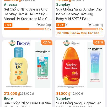
Anessa
Sunplay
Gel Chống Nắng Anessa Cho
Sữa Chống Nắng Sunplay Cho
Da Nhạy Cảm & Trẻ Em 90g
Bé Và Da Nhạy Cảm 30g
(Mới)
Mineral UV Sunscreen Mild Gel
Baby Mild SPF35 PA++
(For Sensitive Skin)
(1)
3/tháng
(6)
10/tháng
5.0
4.3
SPF35/PA+++
62
%
64
%
Bill 199K Sunplay tặng Tinh Chất
Chống Nắng 7g trị giá 30K (SL có
hạn)
-
21
%
-
28
%
213.000 ₫
81.000 ₫
268.000 ₫
112.000 ₫
Bioré
Sunplay
Sữa Chống Nắng Bioré Dịu Nhẹ
Sữa Chống Nắng Sunplay Bảo