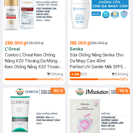
289.000 ₫
185.000 ₫
478.000 ₫
264.000 ₫
L'Oreal
Senka
Combo L'Oreal Kem Chống
Sữa Chống Nắng Senka Cho
Nắng X20 Thoáng Da Mỏng
Da Nhạy Cảm 40ml
Nhẹ 50ml + Nước Tẩy Trang
Kem Chống Nắng X20 Thoáng
Perfect UV Gentle Milk SPF50+
Sạch Sâu Cho Da Dầu 95ml
Da Mỏng Nhẹ 50ml
PA++++
5/tháng
(52)
8/tháng
4.8
64
%
56
%
-
50
%
-
36
%