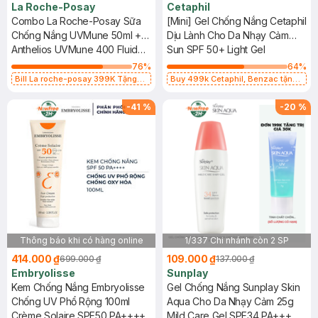
La Roche-Posay
Cetaphil
Combo La Roche-Posay Sữa
[Mini] Gel Chống Nắng Cetaphil
Chống Nắng UVMune 50ml +
Dịu Lành Cho Da Nhạy Cảm
Nước Tẩy Trang Da Nhạy Cảm
Anthelios UVMune 400 Fluide
10ml
Sun SPF 50+ Light Gel
50ml
Invisible Fluid SPF50+ &
76
%
64
%
Micellar Water Ultra Sensitive
Bill La roche-posay 399K Tặng
Buy 499k Cetaphil, Benzac tặng
Gel rửa mặt da dầu nhạy cảm 50ml
Combo 2 Sữa Rửa Mặt 59ml(SL có
Skin
(SL có hạn)
hạn)
-
41
%
-
20
%
Thông báo khi có hàng online
1/337 Chi nhánh còn 2 SP
414.000 ₫
109.000 ₫
699.000 ₫
137.000 ₫
Embryolisse
Sunplay
Kem Chống Nắng Embryolisse
Gel Chống Nắng Sunplay Skin
Chống UV Phổ Rộng 100ml
Aqua Cho Da Nhạy Cảm 25g
Crème Solaire SPF50 PA++++
Mild Care Gel SPF34 PA+++