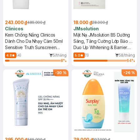
243.000 ₫
18.000 ₫
489.000 ₫
28.000 ₫
Clinicos
JMsolution
Kem Chống Nắng Clinicos
Mặt Nạ JMsolution B5 Dưỡng
Dành Cho Da Nhạy Cảm 50ml
Sáng, Tăng Cường Lớp Bảo Vệ
Sensitive Truth Sunscreen
Da 30ml
Duo Up Whitening & Barrier
SPF50+ PA++++
Mask
(4)
5/tháng
(1)
58/tháng
4.8
5.0
8
%
64
%
-
30
%
-
26
%
395.000 ₫
79.000 ₫
565.000 ₫
107.000 ₫