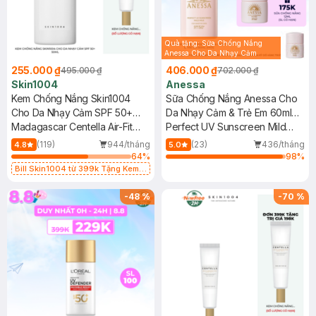
Quà tặng: Sữa Chống Nắng
Anessa Cho Da Nhạy Cảm
12ml trị giá 116K ( SL có hạn)
255.000 ₫
406.000 ₫
495.000 ₫
702.000 ₫
Skin1004
Anessa
Kem Chống Nắng Skin1004
Sữa Chống Nắng Anessa Cho
Cho Da Nhạy Cảm SPF 50+
Da Nhạy Cảm & Trẻ Em 60ml
50ml
Madagascar Centella Air-Fit
(Mới)
Perfect UV Sunscreen Mild
Suncream Plus SPF50+
Milk (For Sensitive Skin)
(119)
944/tháng
(23)
436/tháng
4.8
5.0
PA++++
SPF50+/PA++++
64
%
98
%
Bill Skin1004 từ 399k Tặng Kem
Chống Nắng Cho Da Nhạy Cảm
SPF 50+ 20ml (SL Có Hạn)
-
48
%
-
70
%