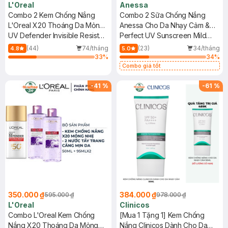
L'Oreal
Anessa
Combo 2 Kem Chống Nắng
Combo 2 Sữa Chống Nắng
L'Oreal X20 Thoáng Da Mỏng
Anessa Cho Da Nhạy Cảm &
Nhẹ 50ml
UV Defender Invisible Resist
Trẻ Em 60ml (Mới)
Perfect UV Sunscreen Mild
Daily Sunscreen SPF50+
Milk (For Sensitive Skin)
(44)
74/tháng
(23)
34/tháng
4.8
5.0
PA++++
SPF50+/PA++++
33
%
34
%
Combo giá tốt
-
41
%
-
61
%
350.000 ₫
384.000 ₫
595.000 ₫
978.000 ₫
L'Oreal
Clinicos
Combo L'Oreal Kem Chống
[Mua 1 Tặng 1] Kem Chống
Nắng X20 Thoáng Da Mỏng
Nắng Clinicos Dành Cho Da