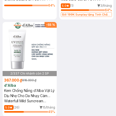
64
%
(1)
3/tháng
5.0
64
%
Bill 199K Sunplay tặng Tinh Chất
Chống Nắng 7g trị giá 30K (SL có
hạn)
-
55
%
2/337 Chi nhánh còn 2 SP
367.000 ₫
816.000 ₫
d'Alba
Kem Chống Nắng d'Alba Vật Lý
Dịu Nhẹ Cho Da Nhạy Cảm
50ml
Waterfull Mild Suncream
SPF50+ PA++++
(26)
15/tháng
5.0
45
%