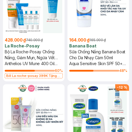
428.000 ₫
164.000 ₫
740.000 ₫
165.000 ₫
La Roche-Posay
Banana Boat
Bộ La Roche-Posay Chống
Sữa Chống Nắng Banana Boat
Nắng, Giảm Mụn, Ngừa Vết
Cho Da Nhạy Cảm 50ml
Thâm 5 Món
Anthelios UV Mune 400 Oil
Aqua Sensitive Skin SPF 50+
Control Gel-Cream 50ml +
PA++++
60
%
48
%
Effaclar Purifying Foaming Gel
Bill La roche-posay 399K Tặng
Gel rửa mặt da dầu nhạy cảm 50ml
15ml + Effaclar Duo Plus 3mlx3
(SL có hạn)
-
12
%