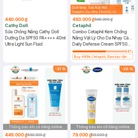
Quà tặng: Sữa Rửa Mặt
Cetaphil Dịu Nhẹ 59ml(SL có
hạn)
440.000 ₫
493.000 ₫
560.000 ₫
Cathy Doll
Cetaphil
Sữa Chống Nắng Cathy Doll
Combo Cetaphil Kem Chống
Dưỡng Da SPF50 PA++++ 40ml
Nắng Vật Lý Cho Da Nhạy Cảm
Ultra Light Sun Fluid
50g + Sữa Rửa Mặt Cho Da
Daily Defense Cream SPF50
Dầu Nhạy Cảm 125ml
Mineral Sunscreen + Oily Skin
64
%
Cleanser
Buy 499k Cetaphil, Benzac tặng
Combo 2 Sữa Rửa Mặt 59ml(SL có
hạn)
-
31
%
-
20
%
Thông báo khi có hàng online
Thông báo khi có hàng online
449.000 ₫
79.000 ₫
650.000 ₫
99.000 ₫