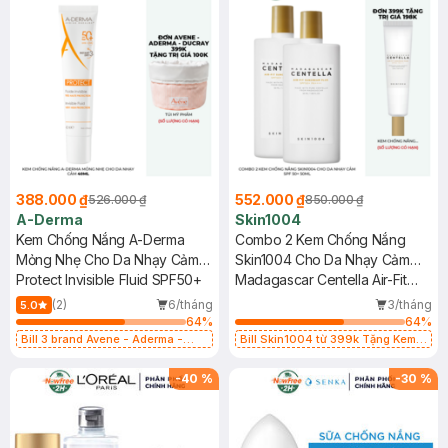
388.000 ₫
552.000 ₫
526.000 ₫
850.000 ₫
A-Derma
Skin1004
Kem Chống Nắng A-Derma
Combo 2 Kem Chống Nắng
Mỏng Nhẹ Cho Da Nhạy Cảm
Skin1004 Cho Da Nhạy Cảm
40ml
Protect Invisible Fluid SPF50+
SPF 50+ 50ml
Madagascar Centella Air-Fit
Suncream Plus SPF50+
(2)
6/tháng
3/tháng
5.0
PA++++
64
%
64
%
Bill 3 brand Avene - Aderma -
Bill Skin1004 từ 399k Tặng Kem
Ducray 399k tặng túi đựng mỹ
Chống Nắng Cho Da Nhạy Cảm
phẩm trị giá 100k (SL có hạn)
SPF 50+ 20ml (SL Có Hạn)
-
40
%
-
30
%