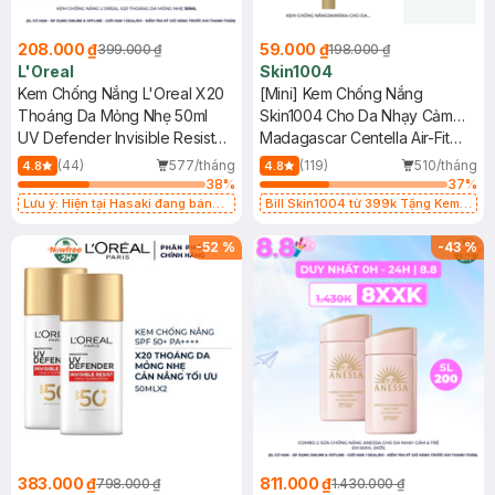
208.000 ₫
59.000 ₫
399.000 ₫
198.000 ₫
L'Oreal
Skin1004
Kem Chống Nắng L'Oreal X20
[Mini] Kem Chống Nắng
Thoáng Da Mỏng Nhẹ 50ml
Skin1004 Cho Da Nhạy Cảm
UV Defender Invisible Resist
SPF 50+ 20ml
Madagascar Centella Air-Fit
Daily Sunscreen SPF50+
Suncream Plus SPF50+
(44)
577/tháng
(119)
510/tháng
4.8
4.8
PA++++
PA++++
38
%
37
%
Lưu ý: Hiện tại Hasaki đang bán
Bill Skin1004 từ 399k Tặng Kem
song song cả 2 mẫu cũ và mới.
Chống Nắng Cho Da Nhạy Cảm
SPF 50+ 20ml (SL Có Hạn)
-
52
%
-
43
%
383.000 ₫
811.000 ₫
798.000 ₫
1.430.000 ₫