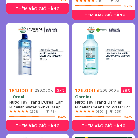
40ml
Screen SPF50+ Fluid Cream
(110) |
231
62%
THÊM VÀO GIỎ HÀNG
THÊM VÀO GIỎ HÀNG
181.000 ₫
129.000 ₫
37%
38%
289.000 ₫
209.000 ₫
L'Oreal
Garnier
Nước Tẩy Trang L'Oreal Làm
Nước Tẩy Trang Garnier
Sạch Sâu Trang Điểm 400ml
Micellar Water 3-in-1 Deep
Dành Cho Da Dầu Và Mụn
Micellar Cleansing Water For
Cleansing Even For Sensitive
(298) |
734
400ml (Mới)
Oily & Acne-Prone Skin New
(69) |
935
Skin
64%
64%
THÊM VÀO GIỎ HÀNG
THÊM VÀO GIỎ HÀNG