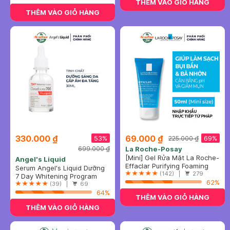
THÊM VÀO GIỎ HÀNG
THÊM VÀO GIỎ HÀNG
330.000 ₫
69.000 ₫
53%
69%
225.000 ₫
699.000 ₫
La Roche-Posay
[Mini] Gel Rửa Mặt La Roche-
Angel's Liquid
Posay Dành Cho Da Dầu,
Effaclar Purifying Foaming
Serum Angel's Liquid Dưỡng
Nhạy Cảm 50ml
Gel For Oily Sensitive Skin
(142) |
279
Sáng Da, Mờ Thâm 30ml
7 Day Whitening Program
62%
Glutathione 700 V Ampoule
(39) |
69
64%
THÊM VÀO GIỎ HÀNG
THÊM VÀO GIỎ HÀNG