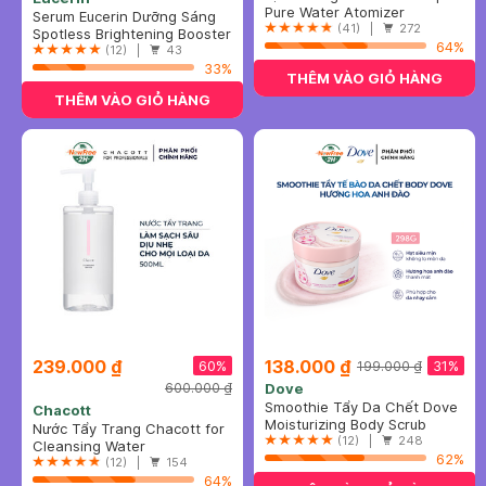
Nước & Làm Dịu Da 400ml
Pure Water Atomizer
Serum Eucerin Dưỡng Sáng
(41) |
272
Da, Mờ Thâm Nám 30ml
Spotless Brightening Booster
64%
Serum
(12) |
43
33%
THÊM VÀO GIỎ HÀNG
THÊM VÀO GIỎ HÀNG
239.000 ₫
138.000 ₫
60%
31%
199.000 ₫
600.000 ₫
Dove
Smoothie Tẩy Da Chết Dove
Chacott
Hương Hoa Anh Đào 298g
Moisturizing Body Scrub
Nước Tẩy Trang Chacott for
Sakura Fragrance
(12) |
248
Professionals 500ml
Cleansing Water
62%
(12) |
154
64%