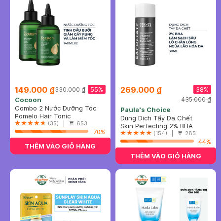
149.000 ₫
269.000 ₫
55%
38%
330.000 ₫
Cocoon
435.000 ₫
Combo 2 Nước Dưỡng Tóc
Paula's Choice
Cocoon Tinh Dầu Bưởi Phiên
Pomelo Hair Tonic
Dung Dịch Tẩy Da Chết
Bản Mới 140ml
(35) |
653
Paula’s Choice 2% BHA 30ml
Skin Perfecting 2% BHA
70%
Liquid
(154) |
285
44%
THÊM VÀO GIỎ HÀNG
THÊM VÀO GIỎ HÀNG