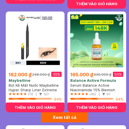
THÊM VÀO GIỎ HÀNG
162.000 ₫
165.000 ₫
35%
50%
248.000 ₫
330.000 ₫
Maybelline
Balance Active Formula
Bút Kẻ Mắt Nước Maybelline
Serum Balance Active
Sắc Mảnh BK1 Đen Sắc Sảo
Hyper Sharp Liner Extreme
Formula Ngừa Mụn Mờ Thâm
Niacinamide 15% Blemish
0.4g
#BK-1 Ultra Black
(11) |
127
30ml
Recovery Serum
(45) |
91
64%
64%
THÊM VÀO GIỎ HÀNG
THÊM VÀO GIỎ HÀNG
Xem tất cả