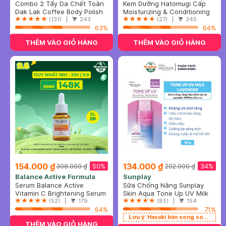
Combo 2 Tẩy Da Chết Toàn
Kem Dưỡng Hatomugi Cấp
Thân Cocoon Cà Phê Đắk
Dak Lak Coffee Body Polish
Ẩm & Làm Sáng Da 300g
Moisturizing & Conditioning
Lắk 200ml
(131) |
243
The Milky Cream
(27) |
345
63%
64%
THÊM VÀO GIỎ HÀNG
THÊM VÀO GIỎ HÀNG
154.000 ₫
134.000 ₫
50%
34%
308.000 ₫
202.000 ₫
Balance Active Formula
Sunplay
Serum Balance Active
Sữa Chống Nắng Sunplay
Formula Làm Sáng Da, Mờ
Vitamin C Brightening Serum
Hiệu Chỉnh Sắc Da 50g (Tím)
Skin Aqua Tone Up UV Milk
Thâm 30ml
Glow & Radiance
(52) |
179
Lavender SPF50+/PA++++
(85) |
154
64%
71%
Lưu ý: Hasaki bán song song cả phiên bản Thường và phiên bản Tết
THÊM VÀO GIỎ HÀNG