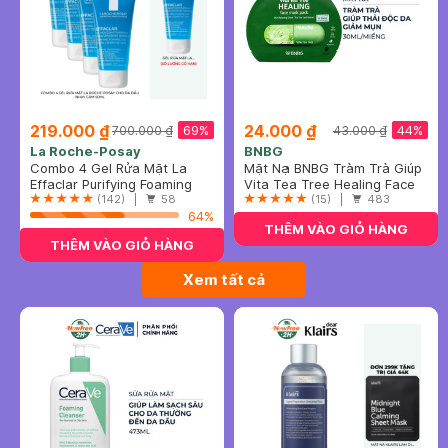
219.000 ₫
24.000 ₫
69%
44%
700.000 ₫
43.000 ₫
La Roche-Posay
BNBG
Combo 4 Gel Rửa Mặt La
Mặt Nạ BNBG Tràm Trà Giúp
Roche-Posay Cho Da Dầu
Effaclar Purifying Foaming
Thải Độc Da, Giảm Mụn 30ml
Vita Tea Tree Healing Face
Nhạy Cảm 50ml
Gel
(142) |
58
Mask Pack
(15) |
483
64%
THÊM VÀO GIỎ HÀNG
THÊM VÀO GIỎ HÀNG
Xem tất cả