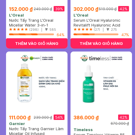
152.000 ₫
302.000 ₫
39%
42%
249.000 ₫
519.000 ₫
L'Oreal
L'Oreal
Nước Tẩy Trang L'Oreal
Serum L'Oreal Hyaluronic
Dưỡng Ẩm Cho Da Thường,
Micellar Water 3-in-1
Acid Cấp Ẩm Sáng Da 30ml
Revitalift Hyaluronic Acid
Khô 400ml
Moisturizing Even For
(298) |
585
1.5% Hyaluron Serum
(27) |
275
Sensitive Skin
64%
47%
THÊM VÀO GIỎ HÀNG
THÊM VÀO GIỎ HÀNG
111.000 ₫
386.000 ₫
54%
42%
239.000 ₫
Garnier
670.000 ₫
Nước Tẩy Trang Garnier Làm
Timeless
Sạch Sâu Lớp Trang Điểm
Micellar Oil Infused
Serum Timeless Vitamin B5