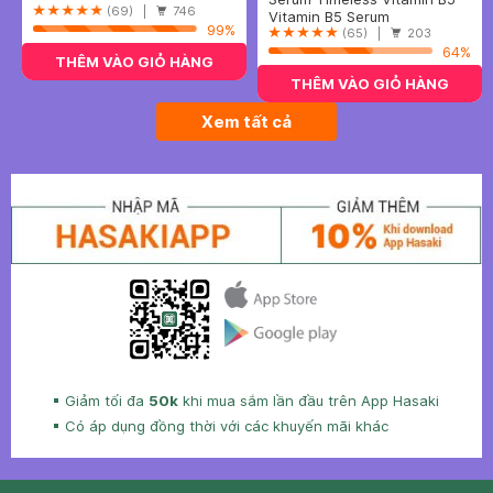
400ml
Cleansing Water
(69) |
746
Làm Dịu & Phục Hồi Da 30ml
Vitamin B5 Serum
99%
(65) |
203
64%
THÊM VÀO GIỎ HÀNG
THÊM VÀO GIỎ HÀNG
Xem tất cả
Giảm tối đa
50k
khi mua sắm lần đầu trên App Hasaki
Có áp dụng đồng thời với các khuyến mãi khác