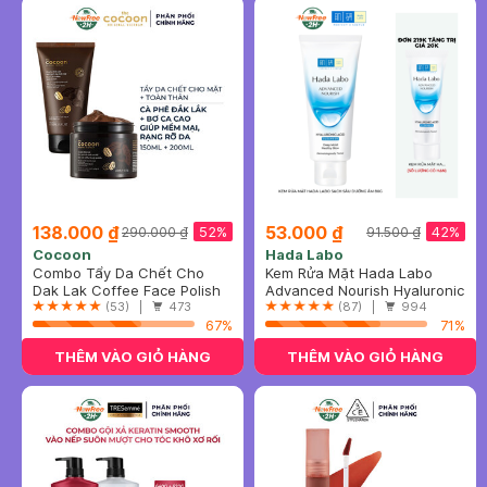
138.000 ₫
53.000 ₫
52%
42%
290.000 ₫
91.500 ₫
Cocoon
Hada Labo
Combo Tẩy Da Chết Cho
Kem Rửa Mặt Hada Labo
Mặt & Toàn Thân Từ Cà Phê
Dak Lak Coffee Face Polish
Sạch Sâu Dưỡng Ẩm 80g
Advanced Nourish Hyaluronic
Đắk Lắk (150ml+200ml)
+ Body Polish
(53) |
473
Acid Cleanser
(87) |
994
67%
71%
THÊM VÀO GIỎ HÀNG
THÊM VÀO GIỎ HÀNG