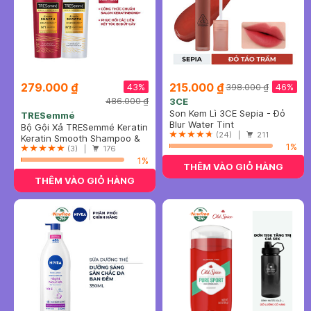
279.000 ₫
215.000 ₫
43%
46%
398.000 ₫
486.000 ₫
3CE
Son Kem Lì 3CE Sepia - Đỏ
TRESemmé
Táo Trầm 4.6g
Blur Water Tint
Bộ Gội Xả TRESemmé Keratin
(24) |
211
Vào Nếp Suôn Mượt
Keratin Smooth Shampoo &
1%
640g+620g
Conditioner
(3) |
176
1%
THÊM VÀO GIỎ HÀNG
THÊM VÀO GIỎ HÀNG