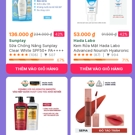
136.000 ₫
53.000 ₫
42%
42%
234.000 ₫
91.500 ₫
Sunplay
Hada Labo
Sữa Chống Nắng Sunplay
Kem Rửa Mặt Hada Labo
Skin Aqua Dưỡng Da Sáng
Clear White SPF50+ PA++++
Sạch Sâu Dưỡng Ẩm 80g
Advanced Nourish Hyaluronic
Mịn 55g
(108) |
507
Acid Cleanser
(87) |
994
67%
71%
THÊM VÀO GIỎ HÀNG
THÊM VÀO GIỎ HÀNG