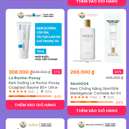
THÊM VÀO GIỎ HÀNG
308.000 ₫
266.000 ₫
31%
46%
445.000 ₫
La Roche-Posay
495.000 ₫
Kem Dưỡng La Roche-Posay
Skin1004
Giúp Phục Hồi Da Đa Công
Cicaplast Baume B5+ Ultra-
Kem Chống Nắng Skin1004
Dụng 40ml
Repairing Soothing Balm
(56) |
808
Cho Da Nhạy Cảm SPF 50+
Madagascar Centella Air-Fit
64%
50ml
Suncream Plus SPF50+
(119) |
905
PA++++
64%
THÊM VÀO GIỎ HÀNG
THÊM VÀO GIỎ HÀNG