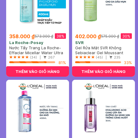
358.000 ₫
402.000 ₫
38%
30%
573.000 ₫
575.000 ₫
La Roche-Posay
SVR
Nước Tẩy Trang La Roche-
Gel Rửa Mặt SVR Không
Posay Cho Da Dầu, Nhạy
Effaclar Micellar Water Ultra
Chứa Xà Phòng Cho Da Dầu
Sebiaclear Gel Moussant
Cảm 400ml
Oily Skin
(34) |
267
400ml
(45) |
235
81%
33%
THÊM VÀO GIỎ HÀNG
THÊM VÀO GIỎ HÀNG