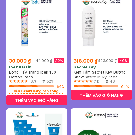
30.000 ₫
318.000 ₫
32%
40%
44.000 ₫
533.000 ₫
Ipek Klasik
Secret Key
Bông Tẩy Trang Ipek 150
Kem Tắm Secret Key Dưỡng
Miếng
Cotton Pads
Sáng Da Mặt Và Cơ Thể
Snow White Milky Pack
(67) |
529
200g
(11) |
46
64%
64%
Hiện Hasaki đang bán song song 2 mẫu cũ - mới
THÊM VÀO GIỎ HÀNG
THÊM VÀO GIỎ HÀNG