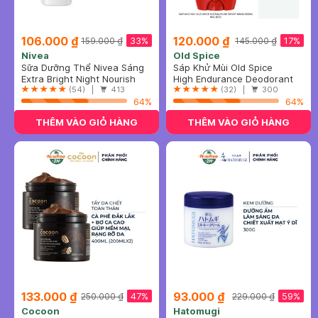
106.000 ₫
120.000 ₫
33%
17%
159.000 ₫
145.000 ₫
Nivea
Old Spice
Sữa Dưỡng Thể Nivea Sáng
Sáp Khử Mùi Old Spice
Da Ban Đêm 350ml
Extra Bright Night Nourish
Hương Pure Sport Năng
High Endurance Deodorant
Body Lotion
(54) |
413
Động 85g (Đỏ)
Pure Sport (Hàng Mỹ Nhập
(32) |
300
64%
Khẩu Chính Hãng)
64%
THÊM VÀO GIỎ HÀNG
THÊM VÀO GIỎ HÀNG
133.000 ₫
93.000 ₫
47%
59%
250.000 ₫
229.000 ₫
Cocoon
Hatomugi