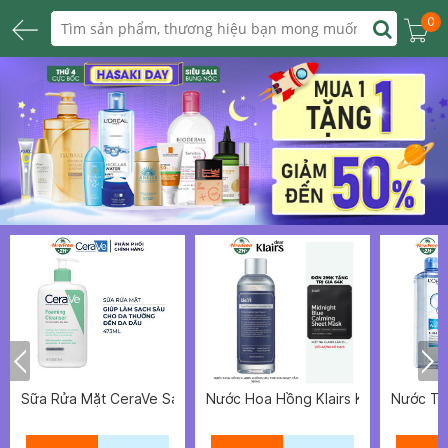
0
Sữa Rửa Mặt CeraVe Sạch Sâu Cho Da Thường Đến Da Dầu 473
Nước Hoa Hồng Klairs Không Mùi C
Nước Tẩ