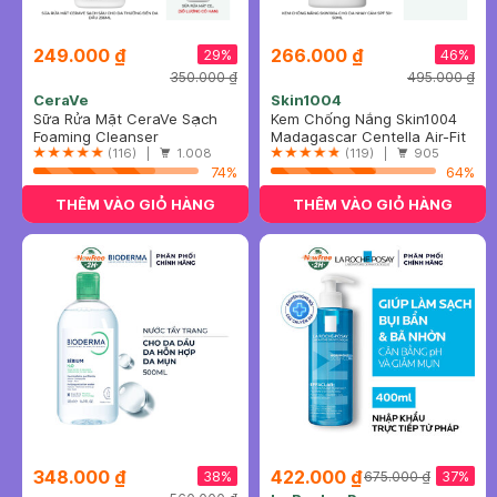
249.000 ₫
266.000 ₫
29%
46%
350.000 ₫
495.000 ₫
CeraVe
Skin1004
Sữa Rửa Mặt CeraVe Sạch
Kem Chống Nắng Skin1004
Sâu Cho Da Thường Đến Da
Foaming Cleanser
Cho Da Nhạy Cảm SPF 50+
Madagascar Centella Air-Fit
Dầu 236ml
(116) |
1.008
50ml
Suncream Plus SPF50+
(119) |
905
74%
PA++++
64%
THÊM VÀO GIỎ HÀNG
THÊM VÀO GIỎ HÀNG
348.000 ₫
422.000 ₫
38%
37%
675.000 ₫