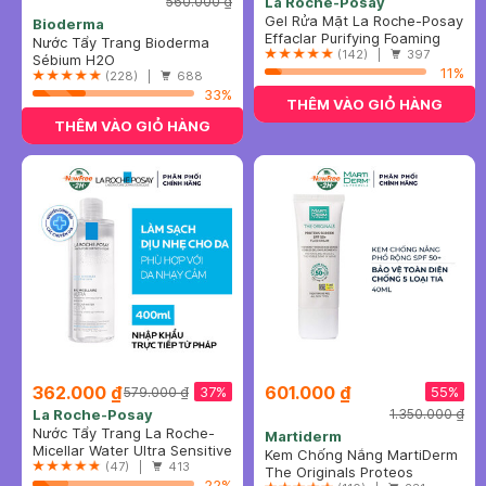
560.000 ₫
La Roche-Posay
Gel Rửa Mặt La Roche-Posay
Bioderma
Dành Cho Da Dầu, Nhạy
Effaclar Purifying Foaming
Nước Tẩy Trang Bioderma
Cảm 400ml
Gel
(142) |
397
Dành Cho Da Dầu & Hỗn Hợp
Sébium H2O
11%
500ml
(228) |
688
33%
THÊM VÀO GIỎ HÀNG
THÊM VÀO GIỎ HÀNG
362.000 ₫
601.000 ₫
37%
55%
579.000 ₫
La Roche-Posay
1.350.000 ₫
Nước Tẩy Trang La Roche-
Martiderm
Posay Dành Cho Da Nhạy
Micellar Water Ultra Sensitive
Kem Chống Nắng MartiDerm
Cảm 400ml
Skin
(47) |
413
Phổ Rộng Bảo Vệ Toàn Diện
The Originals Proteos
22%