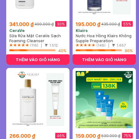
341.000 ₫
195.000 ₫
30%
55%
490.000 ₫
435.000 ₫
CeraVe
Klairs
Sữa Rửa Mặt CeraVe Sạch
Nước Hoa Hồng Klairs Không
Sâu Cho Da Thường Đến Da
Foaming Cleanser
Mùi Cho Da Nhạy Cảm 180ml
Supple Preparation
Dầu 473ml
(116) |
1.512
Unscented Toner
(148) |
1.657
40%
86%
THÊM VÀO GIỎ HÀNG
THÊM VÀO GIỎ HÀNG
266.000 ₫
159.000 ₫
46%
75%
630.000 ₫