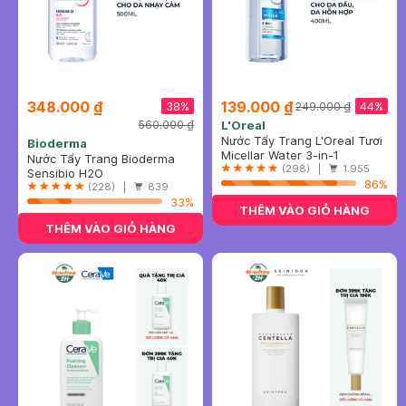
348.000 ₫
139.000 ₫
38%
44%
249.000 ₫
560.000 ₫
L'Oreal
Nước Tẩy Trang L'Oreal Tươi
Bioderma
Mát Cho Da Dầu, Hỗn Hợp
Micellar Water 3-in-1
Nước Tẩy Trang Bioderma
400ml
Refreshing Even For
(298) |
1.955
Dành Cho Da Nhạy Cảm
Sensibio H2O
Sensitive Skin
86%
500ml
(228) |
839
33%
THÊM VÀO GIỎ HÀNG
THÊM VÀO GIỎ HÀNG