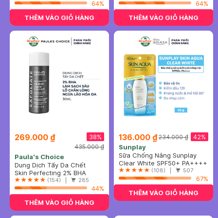
64%
64%
THÊM VÀO GIỎ HÀNG
THÊM VÀO GIỎ HÀNG
269.000 ₫
136.000 ₫
38%
42%
234.000 ₫
435.000 ₫
Sunplay
Sữa Chống Nắng Sunplay
Paula's Choice
Skin Aqua Dưỡng Da Sáng
Clear White SPF50+ PA++++
Dung Dịch Tẩy Da Chết
Mịn 55g
(108) |
507
Paula’s Choice 2% BHA 30ml
Skin Perfecting 2% BHA
67%
Liquid
(154) |
285
44%
THÊM VÀO GIỎ HÀNG
THÊM VÀO GIỎ HÀNG