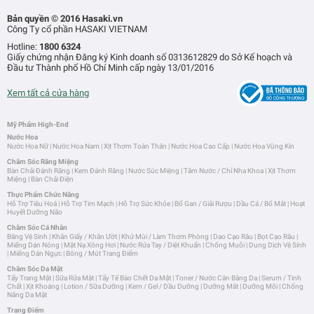
Bản quyền © 2016 Hasaki.vn
Công Ty cổ phần HASAKI VIETNAM
Hotline:
1800 6324
Giấy chứng nhận Đăng ký Kinh doanh số 0313612829 do Sở Kế hoạch và
Đầu tư Thành phố Hồ Chí Minh cấp ngày 13/01/2016
Xem tất cả cửa hàng
Mỹ Phẩm High-End
Nước Hoa
Nước Hoa Nữ
|
Nước Hoa Nam
|
Xịt Thơm Toàn Thân
|
Nước Hoa Cao Cấp
|
Nước Hoa Vùng Kín
Chăm Sóc Răng Miệng
Bàn Chải Đánh Răng
|
Kem Đánh Răng
|
Nước Súc Miệng
|
Tăm Nước / Chỉ Nha Khoa
|
Xịt Thơm
Miệng
|
Bàn Chải Điện
Thực Phẩm Chức Năng
Hỗ Trợ Tiêu Hoá
|
Hỗ Trợ Tim Mạch
|
Hỗ Trợ Sức Khỏe
|
Bổ Gan / Giải Rượu
|
Dầu Cá / Bổ Mắt
|
Hoạt
Huyết Dưỡng Não
Chăm Sóc Cá Nhân
Băng Vệ Sinh
|
Khăn Giấy / Khăn Ướt
|
Khử Mùi / Làm Thơm Phòng
|
Dao Cạo Râu
|
Bọt Cạo Râu
|
Miếng Dán Nóng
|
Mặt Nạ Xông Hơi
|
Nước Rửa Tay / Diệt Khuẩn
|
Chống Muỗi
|
Dung Dịch Vệ Sinh
|
Miếng Dán Ngực
|
Bông / Mút Trang Điểm
Chăm Sóc Da Mặt
Tẩy Trang Mặt
|
Sữa Rửa Mặt
|
Tẩy Tế Bào Chết Da Mặt
|
Toner / Nước Cân Bằng Da
|
Serum / Tinh
Chất
|
Xịt Khoáng
|
Lotion / Sữa Dưỡng
|
Kem / Gel / Dầu Dưỡng
|
Dưỡng Mắt
|
Dưỡng Môi
|
Chống
Nắng Da Mặt
Trang Điểm