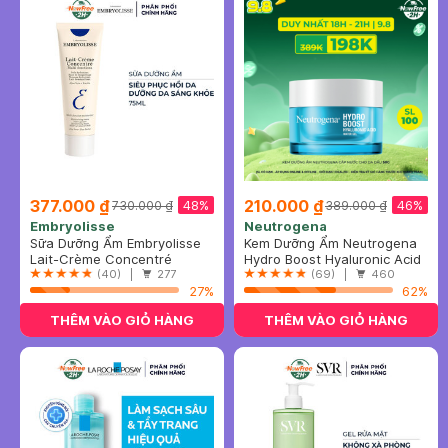
377.000 ₫
210.000 ₫
48%
46%
730.000 ₫
389.000 ₫
Embryolisse
Neutrogena
Sữa Dưỡng Ẩm Embryolisse
Kem Dưỡng Ẩm Neutrogena
Siêu Phục Hồi Da 75ml
Lait-Crème Concentré
Cấp Nước Cho Da Dầu 50g
Hydro Boost Hyaluronic Acid
(40) |
277
Water Gel
(69) |
460
27%
62%
THÊM VÀO GIỎ HÀNG
THÊM VÀO GIỎ HÀNG