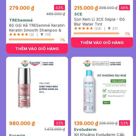
279.000 ₫
215.000 ₫
43%
46%
398.000 ₫
486.000 ₫
3CE
Son Kem Lì 3CE Sepia - Đỏ
TRESemmé
Táo Trầm 4.6g
Blur Water Tint
Bộ Gội Xả TRESemmé Keratin
(24) |
211
Vào Nếp Suôn Mượt
Keratin Smooth Shampoo &
1%
640g+620g
Conditioner
(3) |
176
1%
THÊM VÀO GIỎ HÀNG
THÊM VÀO GIỎ HÀNG
980.000 ₫
139.000 ₫
33%
53%
295.000 ₫
1.472.000 ₫
Evoluderm
Xịt Khoáng Evoluderm Cấp
Eucerin