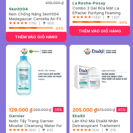
495.000 ₫
La Roche-Posay
Combo 3 Gel Rửa Mặt La
Skin1004
Roche-Posay Cho Da Dầu
Effaclar Purifying Foaming
Kem Chống Nắng Skin1004
Nhạy Cảm 50ml
Gel
(142) |
1.221
Cho Da Nhạy Cảm SPF 50+
Madagascar Centella Air-Fit
64%
50ml
Suncream Plus SPF50+
(119) |
905
PA++++
64%
THÊM VÀO GIỎ HÀNG
THÊM VÀO GIỎ HÀNG
129.000 ₫
205.000 ₫
38%
45%
209.000 ₫
370.000 ₫
Garnier
EtiaXil
Nước Tẩy Trang Garnier
Lăn Khử Mùi EtiaXil Nhãn
Dành Cho Da Dầu Và Mụn
Micellar Cleansing Water For
Xanh Cho Da Nhạy Cảm
Detranspirant Traitement
400ml (Mới)
Oily & Acne-Prone Skin New
(69) |
935
15ml
Roll-On Peaux Sensibles
(54) |
376