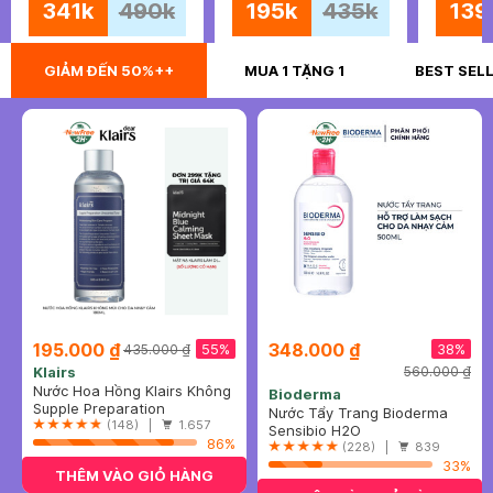
341k
490k
195k
435k
139
GIẢM ĐẾN 50%++
MUA 1 TẶNG 1
BEST SEL
195.000 ₫
348.000 ₫
55%
38%
435.000 ₫
Klairs
560.000 ₫
Nước Hoa Hồng Klairs Không
Bioderma
Mùi Cho Da Nhạy Cảm 180ml
Supple Preparation
Nước Tẩy Trang Bioderma
Unscented Toner
(148) |
1.657
Dành Cho Da Nhạy Cảm
Sensibio H2O
86%
500ml
(228) |
839
33%
THÊM VÀO GIỎ HÀNG