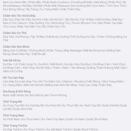
Kem Lót
|
Kem Nền
|
Phấn Nền
|
Phấn Nước Cushion
|
Che Khuyết Điểm
|
Má Hồng
|
Phấn Phủ
|
Xịt
Khoá Makeup
|
Kẻ Mày
|
Kẻ Mắt
|
Phấn Mắt
|
Mascara
|
Son Dưỡng Môi
|
Son Kem / Tint
|
Son Thỏi
|
Son Bóng
|
Bông Tẩy Trang
|
Cọ Trang Điểm
|
Giấy Thấm Dầu
Chăm Sóc Tóc Và Da Đầu
Dầu Gội
|
Dầu Xả
|
Dầu Gội Khô
|
Dầu Gội Xả 2in1
|
Bộ Gội Xả
|
Tẩy Tế Bào Chết Da Đầu
|
Mặt Nạ /
Kem Ủ Tóc
|
Serum / Dầu Dưỡng Tóc
|
Xịt Dưỡng Tóc
|
Thuốc Nhuộm Tóc
|
Sản Phẩm Tạo Kiểu
Tóc
|
Lược
|
Máy Tạo Kiểu Tóc
|
Bộ Chăm Sóc Tóc
Chăm Sóc Cơ Thể
Sữa Tắm
|
Xà Phòng
|
Tẩy Tế Bào Chết Body
|
Dưỡng Thể
|
Dưỡng Da Tay / Chân
|
Chống Nắng Cơ
Thể
Chăm Sóc Sức Khỏe
Băng Dán Cá Nhân
|
Chống Muỗi
|
Khẩu Trang
|
Máy Massage
|
Mặt Nạ Xông Hơi
|
Miếng Dán
Nóng
|
Nước Rửa Tay / Diệt Khuẩn
Vấn Đề Về Da
Da Dầu / Lỗ Chân Lông To
|
Da Khô / Mất Nước
|
Da Lão Hóa
|
Da Mụn
|
Da Nhạy Cảm / Kích Ứng
|
Da Nhạy Cảm / Kích Ứng
|
Da Xỉn Màu
|
Thâm / Nám / Tàn Nhang
|
Quầng Thâm & Bọng Mắt
|
Sẹo
|
Viêm Da Cơ Địa
Hỗ Trợ Làm Đẹp
Làm Đẹp Da
|
Làm Đẹp Tóc
|
Hỗ Trợ Giảm Cân
|
Vitamin / Khoáng Chất
|
Bông / Mút Trang Điểm
|
Cọ Trang Điểm
|
Bấm Mi
|
Mi Giả
|
Miếng Dán Kích Mí
|
Nhíp / Dao Cạo
|
Giấy Thấm Dầu
Gia Dụng & Đời Sống
Nước Giặt
|
Nước Xả
|
Khử Mùi & Làm Thơm Phòng
Thời Trang Nữ
Áo Crop Top Nữ
|
Áo Hai Dây Nữ
|
Áo Polo Nữ
|
Áo Thun Nữ
|
Áo Tank Top Nữ
|
Quần Dài Nữ
|
Quần
Lót Nữ
|
Quần Short Nữ
Thời Trang Nam
Áo Polo Nam
|
Áo Thun Nam
|
Áo Tank Top Nam
|
Quần Lót Nam
|
Quần Short Nam
Thời Trang Trẻ Em
Áo Dây Trẻ Em
|
Áo Thun Trẻ Em
|
Áo Sát Nách Trẻ Em
|
Quần Short Trẻ Em