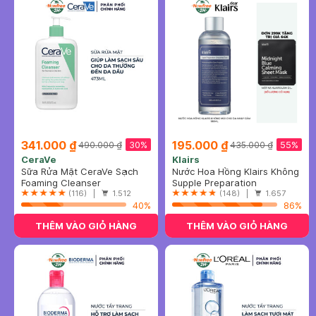
341.000 ₫
195.000 ₫
30%
55%
490.000 ₫
435.000 ₫
CeraVe
Klairs
Sữa Rửa Mặt CeraVe Sạch
Nước Hoa Hồng Klairs Không
Sâu Cho Da Thường Đến Da
Foaming Cleanser
Mùi Cho Da Nhạy Cảm 180ml
Supple Preparation
Dầu 473ml
(116) |
1.512
Unscented Toner
(148) |
1.657
40%
86%
THÊM VÀO GIỎ HÀNG
THÊM VÀO GIỎ HÀNG