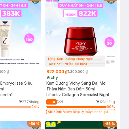
Tặng: Kem Dưỡng Vichy Ngừa
Lão Hóa 15ml (SL có hạn)
822.000 ₫
000 ₫
1.300.000 ₫
Vichy
Embryolisse Siêu
Kem Dưỡng Vichy Sáng Da, Mờ
ml
Thâm Nám Ban Đêm 50ml
ncentré
Liftactiv Collagen Specialist Night
277/tháng
(22)
121/tháng
5.0
24
%
99
%
Bill 599K Vichy tặng Ly thủy tinh trị giá
200K (SL có hạn)
-
56
%
-
56
%