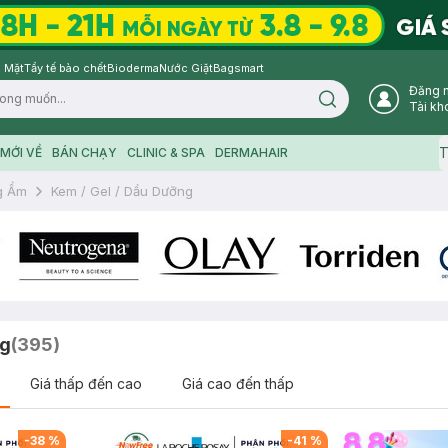
 Mặt
Tẩy tế bào chết
Bioderma
Nước Giặt
Bagsmart
Đăng 
Search icon
Tài kh
T
MỚI VỀ
BÁN CHẠY
CLINIC & SPA
DERMAHAIR
g Ẩm
Kem / Gel / Dầu Dưỡng
ng
(
395
)
Giá thấp đến cao
Giá cao đến thấp
-
38
%
-
41
%