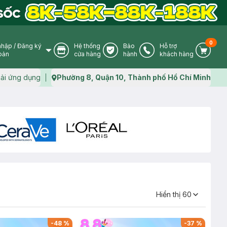
0
nhập
/
Đăng ký
Hệ thống
Bảo
Hỗ trợ
User Icon
Store Icon
Warranty Icon
Phone Icon
Cart I
oản
cửa hàng
hành
khách hàng
ải ứng dụng
Phường 8, Quận 10, Thành phố Hồ Chí Minh
Map icon
Hiển thị 60
-
48
%
-
37
%