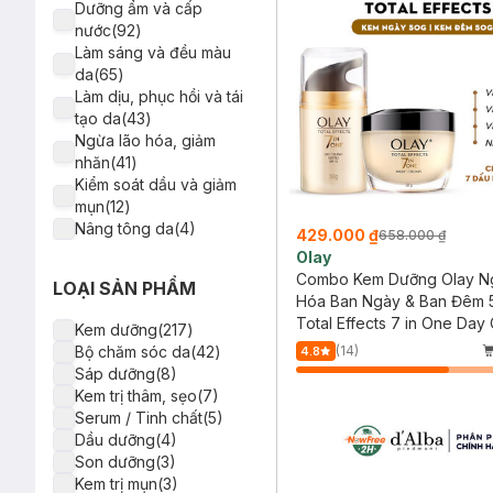
Olive(2)
A-Derma(2)
Dưỡng ẩm và cấp
Glycerin(2)
Tenamyd(1)
nước(92)
Hoa sen(2)
Melano CC(1)
Làm sáng và đều màu
Bơ Cacao(2)
Hatomugi(1)
da(65)
Jojoba(2)
HASI(1)
Làm dịu, phục hồi và tái
Hoa cúc(1)
Naturie(1)
tạo da(43)
Nhau thai (Placenta)(1)
Dr.Pepti(1)
Ngừa lão hóa, giảm
Bisabolol(1)
Pekah(1)
nhăn(41)
PHA (Polyhydroxy
Scarz(1)
Kiểm soát dầu và giảm
Acid)(1)
The Cafuné(1)
mụn(12)
Diếp cá(1)
Colorkey(1)
Nâng tông da(4)
429.000 ₫
658.000 ₫
Yến mạch(1)
Elixir(1)
Thu nhỏ lỗ chân lông(3)
Olay
Ốc sên(1)
Beplain(1)
Bảo vệ da tối ưu(2)
Combo Kem Dưỡng Olay N
LOẠI SẢN PHẨM
Urea(1)
d'Alba(1)
Làm sạch sâu da(1)
Hóa Ban Ngày & Ban Đêm 
Licochalcone A(1)
DrCeutics(1)
Total Effects 7 in One Day
Kem dưỡng(217)
Bakuchiol(1)
Prettyskin(1)
Normal SPF 15 + Total Effec
Bộ chăm sóc da(42)
(14)
4.8
Hoa Anh Đào(1)
Keyshu(1)
One Night Cream
Sáp dưỡng(8)
Kinetin+(1)
Kutieskin(1)
Kem trị thâm, sẹo(7)
Chống nắng hoá học(1)
Teenilicious(1)
Serum / Tinh chất(5)
Chống nắng vật lý lai
Senka(1)
Dầu dưỡng(4)
hoá học(1)
Isis Pharma(1)
Son dưỡng(3)
Azelaic Acid(1)
MEISHOKU(1)
Kem trị mụn(3)
Thiamidol(1)