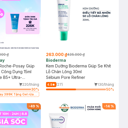
263.000 ₫
000 ₫
435.000 ₫
ay
Bioderma
Roche-Posay Giúp
Kem Dưỡng Bioderma Giúp Se Khít
a Công Dụng 15ml
Lỗ Chân Lông 30ml
e B5+ Ultra-
Sébium Pore Refiner
hing Balm
220/tháng
(27)
130/tháng
4.8
30
%
50
%
say 399K Tặng Gel rửa
cảm 50ml (SL có hạn)
-
49
%
-
14
%