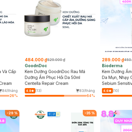
484.000 ₫
289.000 ₫
529.000 ₫
450
GoodnDoc
Bioderma
a Và Cấp
Kem Dưỡng GoodnDoc Rau Má
Kem Dưỡng Ẩm
Dưỡng Ẩm Phục Hồi Da 50ml
Da Mụn, Nhạy 
 Cream
Centella Repair Cream
Sebium Sensitiv
Blemish Care
84/tháng
(13)
83/tháng
(10)
4.8
4.6
26
%
64
%
-
29
%
-
35
%