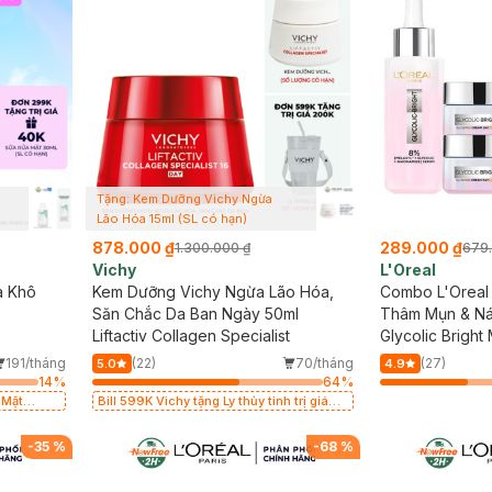
Tặng: Kem Dưỡng Vichy Ngừa
Lão Hóa 15ml (SL có hạn)
878.000 ₫
289.000 ₫
1.300.000 ₫
679
Vichy
L'Oreal
a Khô
Kem Dưỡng Vichy Ngừa Lão Hóa,
Combo L'Oreal
Săn Chắc Da Ban Ngày 50ml
Thâm Mụn & Ná
Liftactiv Collagen Specialist
Dưỡng Mờ Thâ
Glycolic Bright
15ml
[Melasyl+Glyco
191/tháng
(22)
70/tháng
(27)
5.0
4.9
Glycolic-Brigh
14
%
64
%
- SPF 17
 Mặt
Bill 599K Vichy tặng Ly thủy tinh trị giá
200K (SL có hạn)
-
35
%
-
68
%