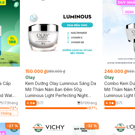
150.000 ₫
246.000 ₫
289.000 ₫
555
Olay
Olay
a Cấp
Kem Dưỡng Olay Luminous Sáng Da
Combo Kem Dư
Mờ Thâm Nám Ban Đêm 50g
Mờ Thâm Nám 
id Water
Luminous Light Perfecting Night
Luminous Light
Cream
Night Cream
517/tháng
(57)
611/tháng
(57)
4.9
4.9
72
%
97
%
m Chống
)
-
27
%
-
32
%