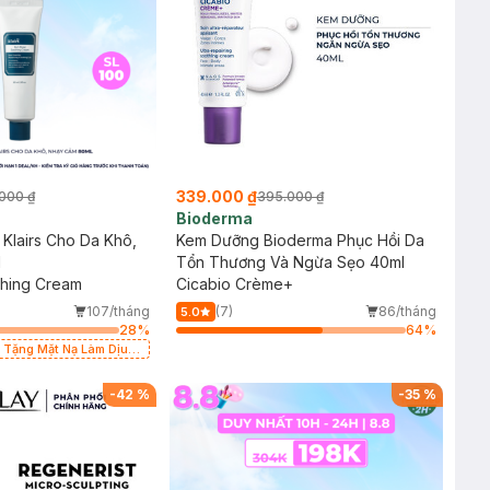
339.000 ₫
000 ₫
395.000 ₫
Bioderma
Klairs Cho Da Khô,
Kem Dưỡng Bioderma Phục Hồi Da
l
Tổn Thương Và Ngừa Sẹo 40ml
thing Cream
Cicabio Crème+
107/tháng
(7)
86/tháng
5.0
28
%
64
%
9k Tặng Mặt Nạ Làm Dịu
Nhờn 25ml (SL Có
-
42
%
-
35
%