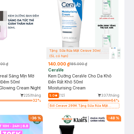
Tặng: Sữa Rửa Mặt Cerave 30ml
(SL có hạn)
140.000 ₫
000 ₫
185.000 ₫
CeraVe
real Sáng Mịn Mờ
Kem Dưỡng CeraVe Cho Da Khô
 Đêm 50ml
Đến Rất Khô 50ml
 Glowing Cream Night
Moisturising Cream
225/tháng
(12)
337/tháng
5.0
32
%
64
%
Bill Cerave 299K Tặng Sữa Rửa Mặt
Cerave 30ml (SL có hạn)
-
36
%
-
48
%