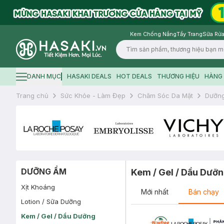
Kem Chống Nắng
Tẩy Trang
Sữa Rửa
Logo
DANH MỤC
HASAKI DEALS
HOT DEALS
THƯƠNG HIỆU
HÀNG 
Hamburger icon
Trang chủ
Sức Khỏe - Làm Đẹp
Chăm Sóc Da Mặt
Dưỡn
DƯỠNG ẨM
Kem / Gel / Dầu Dưỡ
Xịt Khoáng
Mới nhất
Bán chạy
Lotion / Sữa Dưỡng
Kem / Gel / Dầu Dưỡng