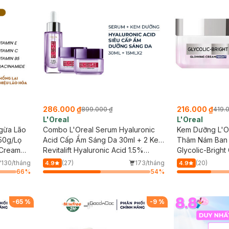
286.000 ₫
216.000 ₫
899.000 ₫
419.
L'Oreal
L'Oreal
gừa Lão
Combo L'Oreal Serum Hyaluronic
Kem Dưỡng L'O
50g/Lọ
Acid Cấp Ẩm Sáng Da 30ml + 2 Kem
Thâm Nám Ban
 Cream
Dưỡng Siêu Cấp Ẩm Căng Mịn Da
Revitalift Hyaluronic Acid 1.5%
Glycolic-Bright
ts 7 in
15ml
Hyaluron Serum + Revitalift
130/tháng
(27)
173/tháng
(20)
4.9
4.9
Hyaluronic Acid Plumping Day
66
%
54
%
Cream
-
65
%
-
9
%