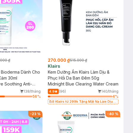
270.000 ₫
.000 ₫
515.000 ₫
Klairs
 Bioderma Dành Cho
Kem Dưỡng Ẩm Klairs Làm Dịu &
Cảm 30ml
Phục Hồi Da Ban Đêm 50g
e Soothing Anti-
Midnight Blue Clearing Water Cream
138/tháng
(96)
140/tháng
4.9
56
%
4
%
Bill Klairs từ 299k Tặng Mặt Nạ Làm Dịu
Da & Kiểm Soát Dầu Nhờn 25ml (SL Có
Hạn)
-
23
%
-
40
%