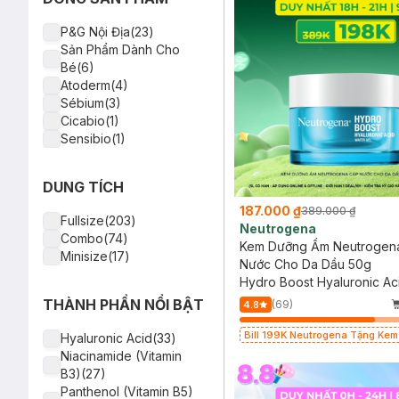
Swiss Image(8)
Hada Labo(8)
P&G Nội Địa(23)
Naris Cosmetics(8)
Sản Phẩm Dành Cho
Skin1004(8)
Bé(6)
Vaseline(7)
Atoderm(4)
Eucerin(7)
Sébium(3)
Cocoon(7)
Cicabio(1)
B.O.M(7)
Sensibio(1)
Paula's Choice(6)
Avène(6)
Torriden(6)
DUNG TÍCH
Curél(5)
187.000 ₫
389.000 ₫
Fixderma(5)
Fullsize(203)
Neutrogena
The Lab(5)
Combo(74)
Kem Dưỡng Ẩm Neutrogen
Dermatix(5)
Minisize(17)
Nước Cho Da Dầu 50g
SVR(4)
Hydro Boost Hyaluronic Ac
innisfree(4)
Gel
THÀNH PHẦN NỔI BẬT
(69)
Nivea(4)
4.8
OXY(4)
Bill 199K Neutrogena Tặng Ke
Hyaluronic Acid(33)
dProgram(4)
Nắng 5ml trị giá 50K (SL Có Hạn
Niacinamide (Vitamin
Garnier(4)
B3)(27)
Urgo(4)
Panthenol (Vitamin B5)
Obagi(3)