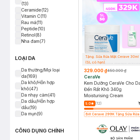
(13)
Acnes(3)
Ceramide(12)
Embryolisse(3)
Vitamin C(11)
Pure Paw Paw(3)
Rau má(11)
Laboratorios Babé(3)
Peptide(10)
Axis-Y(3)
Retinol(8)
Suave Kids(3)
Nha đam(7)
Kiehl's(3)
AHA (Alpha Hydroxy
I'm from(2)
Acid)(6)
Caryophy(2)
Tặng: Sữa Rửa Mặt Cerave 30ml
LOẠI DA
Collagen(6)
Sur.Medic+(2)
(SL có hạn)
BHA (Salicylic Acid)(5)
Freeplus(2)
Da thường/Mọi loại
329.000 ₫
450.000 ₫
Glutathione(5)
Nuxe(2)
da(169)
CeraVe
Vitamin E(4)
Martiderm(2)
Da khô/Hỗn hợp
Kem Dưỡng CeraVe Cho D
Melasyl(4)
Skintific(2)
khô(47)
Đến Rất Khô 340g
Kẽm (ZinC)(3)
Hyaestic(2)
Da nhạy cảm(41)
Moisturising Cream
Trà xanh(2)
Azderma(2)
Da dầu/Hỗn hợp
(12)
Squalane(2)
5.0
Bielenda(2)
dầu(19)
Bơ Hạt Mỡ(2)
Shimbi(2)
Da mụn(9)
Bill Cerave 299K Tặng Sữa Rửa
Arbutin(2)
Hiruscar(2)
Cerave 30ml (SL có hạn)
Ý Dĩ(2)
Menard(2)
Hoa hồng(2)
GoodnDoc(2)
CÔNG DỤNG CHÍNH
Bí Đao(2)
Dr.G(2)