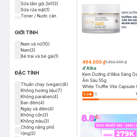
Sữa tắm gội 2in1(3)
Sữa ong chúa(1)
Sữa rửa mặt(1)
Vàng(1)
Toner / Nước cân
T.X.Acid(1)
bằng(1)
Kem chống nắng(1)
GIỚI TÍNH
Xịt dưỡng(1)
Bộ chăm sóc toàn
Nam và nữ(10)
thân(1)
Nam(3)
Nước tẩy trang(1)
Bé trai và bé gái(1)
Kem dưỡng thể(1)
494.000 ₫
1.392.000 ₫
d'Alba
ĐẶC TÍNH
Kem Dưỡng d'Alba Sáng D
Ẩm Sâu 55g
Thuần chay (vegan)(8)
White Truffle Vita Capsule
Không hương liệu(7)
(1)
5.0
Không paraben(4)
Ban đêm(4)
Ngày và đêm(4)
Không cồn(3)
Không màu(3)
Chống nắng phổ
rộng(2)