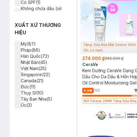
Có SPF(1)
Không chứa dầu (oil
free)(1)
Không silicone(1)
XUẤT XỨ THƯƠNG
Ban ngày(1)
HIỆU
Mỹ(87)
Tặng: Sữa Rửa Mặt Cerave 30ml
Pháp(86)
(SL có hạn)
Hàn Quốc(72)
274.000 ₫
385.000 ₫
Nhật Bản(45)
CeraVe
Việt Nam(25)
Kem Dưỡng CeraVe Dạng G
Singapore(22)
Dầu Cho Da Dầu & Hỗn Hợ
Canada(21)
Oil Control Moisturising G
Ðức(11)
(10)
4.9
Thụy Sĩ(10)
Tây Ban Nha(5)
Bill Cerave 299K Tặng Sữa Rửa
Úc(3)
Cerave 30ml (SL có hạn)
Ba Lan(2)
Trung Quốc(1)