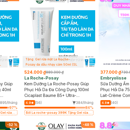
Tặng: Gel rửa mặt La Roche-
L
Posay da dầu nhạy cảm 50ml (SL
có hạn)
524.000 ₫
377.000 ₫
889.000 ₫
730.
La Roche-Posay
Embryolisse
y Giúp
Kem Dưỡng La Roche-Posay Giúp
Sữa Dưỡng Ẩm 
g 40ml
Phục Hồi Da Đa Công Dụng 100ml
Phục Hồi Da 75
Cicaplast Baume B5+ Ultra-
Lait-Crème Co
Repairing Soothing Balm
895/tháng
(56)
384/tháng
(40)
4.9
4.8
97
%
84
%
 Gel rửa
Bill La roche-posay 399K Tặng Gel rửa
ó hạn)
mặt da dầu nhạy cảm 50ml (SL có hạn)
-
52
%
-
48
%