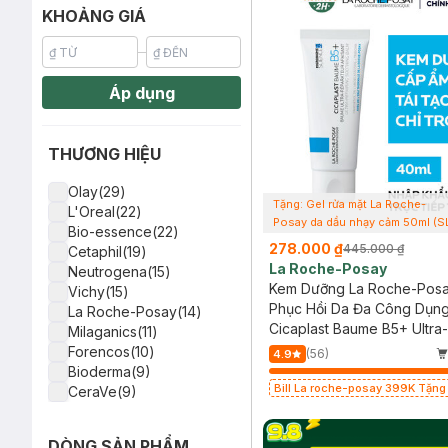
KHOẢNG GIÁ
Áp dụng
THƯƠNG HIỆU
Olay(29)
Tặng: Gel rửa mặt La Roche-
L'Oreal(22)
Posay da dầu nhạy cảm 50ml (S
Bio-essence(22)
có hạn)
278.000 ₫
445.000 ₫
Cetaphil(19)
La Roche-Posay
Neutrogena(15)
Kem Dưỡng La Roche-Posa
Vichy(15)
Phục Hồi Da Đa Công Dụn
La Roche-Posay(14)
Cicaplast Baume B5+ Ultra-
Milaganics(11)
Repairing Soothing Balm
Forencos(10)
(56)
4.9
Bioderma(9)
Bill La roche-posay 399K Tặng
CeraVe(9)
mặt da dầu nhạy cảm 50ml (SL c
Angel's Liquid(9)
Klairs(8)
DÒNG SẢN PHẨM