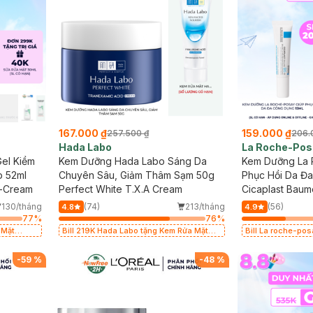
167.000 ₫
159.000 ₫
257.500 ₫
206.
Hada Labo
La Roche-Pos
el Kiềm
Kem Dưỡng Hada Labo Sáng Da
Kem Dưỡng La 
p 52ml
Chuyên Sâu, Giảm Thâm Sạm 50g
Phục Hồi Da Đ
el-Cream
Perfect White T.X.A Cream
Cicaplast Baum
Repairing Soot
130/tháng
(74)
213/tháng
(56)
4.8
4.9
77
%
76
%
 Mặt
Bill 219K Hada Labo tặng Kem Rửa Mặt
Bill La roche-po
15g trị giá 20K (SL có hạn)
mặt da dầu nhạy 
-
59
%
-
48
%