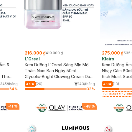
216.000 ₫
275.000 ₫
419.000 ₫
535.
L'Oreal
Klairs
 Ẩm &
Kem Dưỡng L'Oreal Sáng Mịn Mờ
Kem Dưỡng Ẩm 
Thâm Nám Ban Ngày 50ml
Nhạy Cảm 80m
g The
Glycolic-Bright Glowing Cream Day
Rich Moist Soo
SPF 30
345/tháng
(20)
143/tháng
(13)
4.9
4.9
64
%
32
%
Bill Klairs từ 29
Da & Kiểm Soát Dầu 
Hạn)
-
41
%
-
48
%