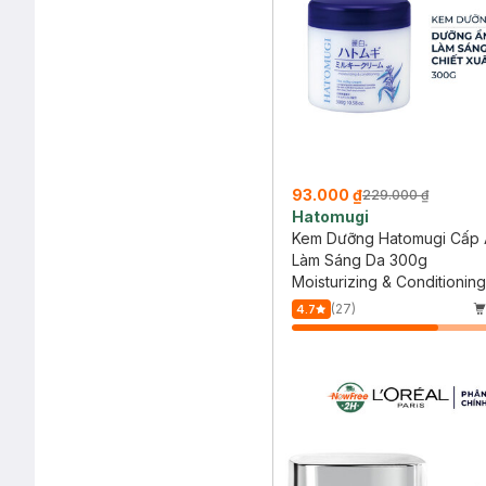
93.000 ₫
229.000 ₫
Hatomugi
Kem Dưỡng Hatomugi Cấp
Làm Sáng Da 300g
Moisturizing & Conditionin
Milky Cream
(27)
4.7