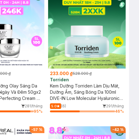
233.000 ₫
.000 ₫
528.000 ₫
Torriden
ỡng Olay Sáng Da
Kem Dưỡng Torriden Làm Dịu Mát,
Ngày Và Đêm 50gx2
Dưỡng Ẩm, Sáng Bóng Da 100ml
 Perfecting Cream +
DIVE-IN Low Molecular Hyaluronic
Acid Soothing Cream
281/tháng
(6)
291/tháng
5.0
95
%
46
%
-
57
%
-
42
%